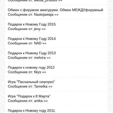
Сообщение от:
alesia_prudius
»»
Обмен с форумом амигуруми, Обмен МЕЖДУфорумный
ГАЛЕРЕЯ
Сообщение от:
Nastojawaja
»»
Подарок к Новому Году 2015
ШКОЛА
Сообщение от:
jeny
»»
ДЕКУПАЖА
Подарок к Новому Году 2014
Сообщение от:
NAD
»»
ОТЗЫВЫ
Подарок к Новому Году 2013
УЧЕНИКОВ
Сообщение от:
melvira
»»
Подарок к новому году 2012
МАГАЗИН
Сообщение от:
fikys
»»
Игра "Пасхальный сюрприз"
FAQ
Сообщение от:
Tamelka
»»
Игра "Подарок к 8 Марта"
Сообщение от:
anika
»»
СВЯЗЬ
Подарок к Новому году 2011