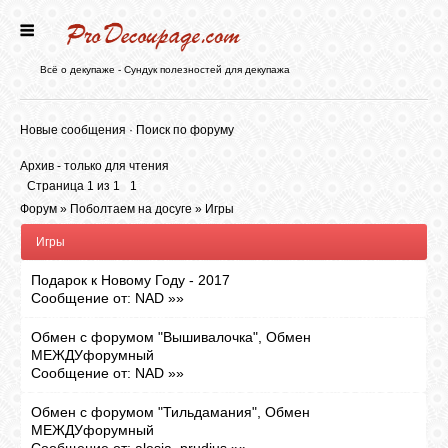
ГЛАВНАЯ
Всё о декупаже - Сундук полезностей для декупажа
НОВОСТИ
Новые сообщения
·
Поиск по форуму
Архив - только для чтения
БЛОГ
Страница
1
из
1
1
Форум
»
Поболтаем на досуге
»
Игры
Игры
ФОРУМ
Подарок к Новому Году - 2017
Сообщение от:
NAD
»»
СТАТЬИ
Обмен с форумом "Вышивалочка", Обмен
МЕЖДУфорумный
КАРТИНКИ
Сообщение от:
NAD
»»
Обмен с форумом "Тильдамания", Обмен
МЕЖДУфорумный
ВИДЕО