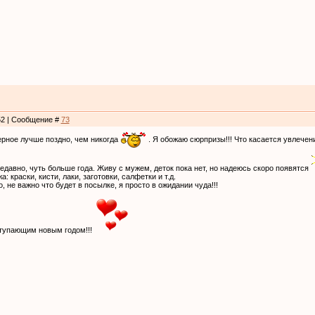
:52 | Сообщение #
73
ерное лучше поздно, чем никогда
. Я обожаю сюрпризы!!! Что касается увлечен
давно, чуть больше года. Живу с мужем, деток пока нет, но надеюсь скоро появятся
 краски, кисти, лаки, заготовки, салфетки и т.д.
 не важно что будет в посылке, я просто в ожидании чуда!!!
ступающим новым годом!!!