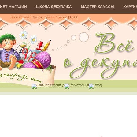
НЕТ-МАГАЗИН
ШКОЛА ДЕКУПАЖА
МАСТЕР-КЛАССЫ
КАРТИ
Вы вошли как
Гость
| Группа "
Гости
"
|
RSS
Главная страница
Регистрация
Вход