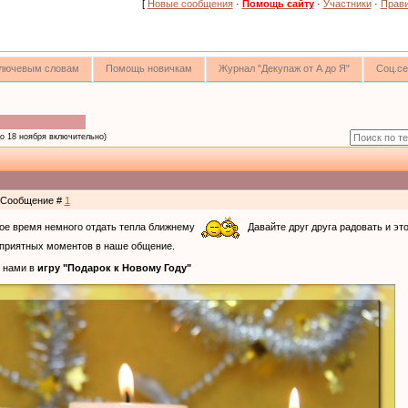
[
Новые сообщения
·
Помощь сайту
·
Участники
·
Прав
 ключевым словам
Помощь новичкам
Журнал "Декупаж от А до Я"
Соц.се
до 18 ноября включительно)
 | Сообщение #
1
ное время немного отдать тепла ближнему
Давайте друг друга радовать и это
 приятных моментов в наше общение.
с нами в
игру "Подарок к Новому Году"