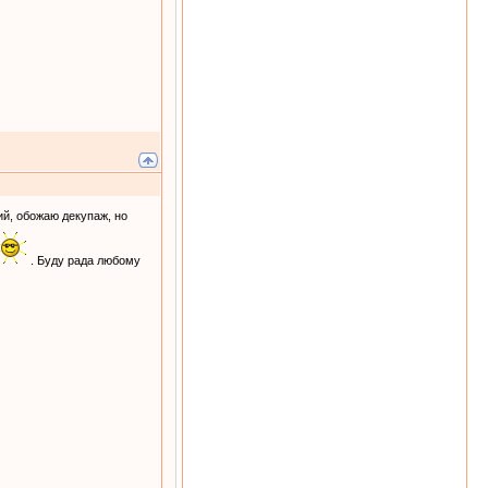
ий, обожаю декупаж, но
. Буду рада любому