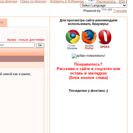
ила форума
·
Поиск по форуму
·
Добавить в Избранное
·
Распечатать
·
RSS
]
Powered by
Translate
Для просмотра сайта рекомендуем
ти
использовать браузеры:
Архив - только для чтения
Понравилось?
Расскажи о сайте в соцсетях или
оставь в закладках
й зимой как и ранее,
(блок кнопок слева)
Посиделки у фонтана ;)