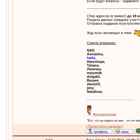
Если будут вопросы - задавайте 
------------------------------------------
Сбор адресов (в приват)
до 18 
Раздача данных (каждому участн
Отправка подарков получателя
Жду всех желающих в теме.
Список играющих:
NAD
,
Astrairina
,
fatifa
,
Haroshaya
,
Tatiana
,
Лялечка
,
merymilk
,
dolga61
,
Вишня
elenaVS
,
jeny
,
Natalissa
,
Моя мастерская
"Всё, что вы видите во мне - это не моё
[ Посмотреть награды ]