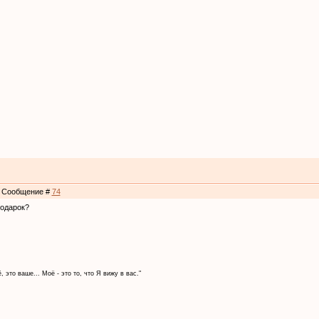
 | Сообщение #
74
подарок?
, это ваше... Моё - это то, что Я вижу в вас."