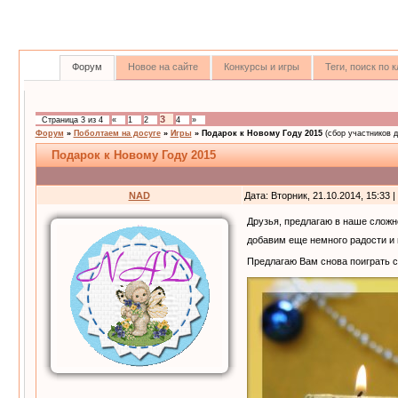
Форум
Новое на сайте
Конкурсы и игры
Теги, поиск по
3
Страница
3
из
4
«
1
2
4
»
Форум
»
Поболтаем на досуге
»
Игры
»
Подарок к Новому Году 2015
(сбор участников 
Подарок к Новому Году 2015
NAD
Дата: Вторник, 21.10.2014, 15:33
Друзья, предлагаю в наше слож
добавим еще немного радости и
Предлагаю Вам снова поиграть 