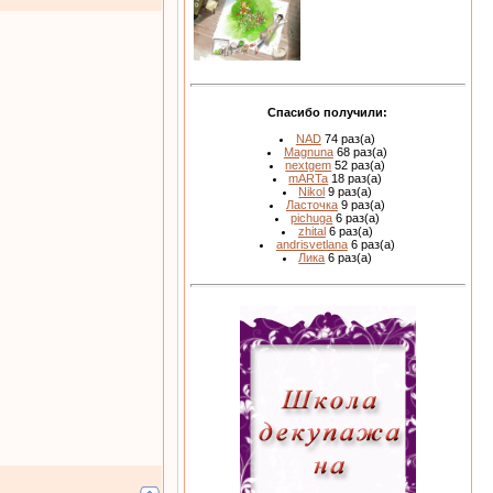
Спасибо получили:
NAD
74 раз(а)
Magnuna
68 раз(а)
nextgem
52 раз(а)
mARTa
18 раз(а)
Nikol
9 раз(а)
Ласточка
9 раз(а)
pichuga
6 раз(а)
zhital
6 раз(а)
andrisvetlana
6 раз(а)
Лика
6 раз(а)