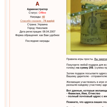
Администратор
Статус:
Offline
Награды:
40
Спасибо сказали :
74 раз(а)
Страна: Украина
Город: Николаев
Дата регистрации: 08.04.2007
Форма обращения: как Вам удобнее
Последние награды
Правила игры просты.
Вы зареги
Покупаете любой подарок для все
голову)
на сумму 20$
. (сумма п
Затем подарок посылаете адреса
Вашему дарителю - отправителю
Желающие участвовать в игре о
разошлю каждому участнику адрес
Вот данные, которые желающи
- Фамилия, Имя, Отчество
- полный почтовый адрес с и
Помните, что адреса ваших по