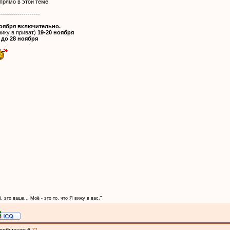
прямо в этой теме.
--------------------
ноября включительно.
ику в приват)
19-20 ноября
м
до 28 ноября
, это ваше... Моё - это то, что Я вижу в вас."