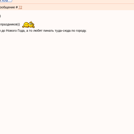
 Сообщение #
72
)
 праздников))
 до Нового Года, а то любят пинать туда-сюда по городу.