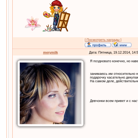
[ Посмотреть награды ]
merymilk
Дата: Пятница, 19.12.2014, 14
Я поздновато конечно, но нав
занимаюсь им относительно не
подарочку касательно декупажа:
На самом деле, действительно,
Девчонки всем привет и с на