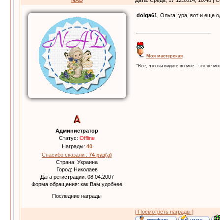
NAD
Дата: Среда, 17.12.2014, 10:48 |
dolga61
, Ольга, ура, вот и еще 
Моя мастерская
"Всё, что вы видите во мне - это не моё
Администратор
Статус:
Offline
Награды:
40
Спасибо сказали :
74 раз(а)
Страна: Украина
Город: Николаев
Дата регистрации: 08.04.2007
Форма обращения: как Вам удобнее
Последние награды
[ Посмотреть награды ]