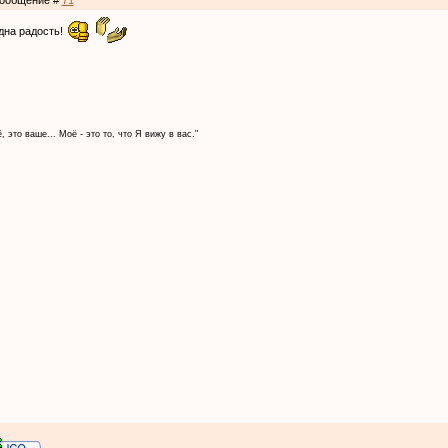
 Сообщение #
71
одна радость!
, это ваше... Моё - это то, что Я вижу в вас."