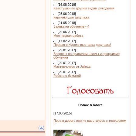
[16.08.2019]
Хвастушки по другим видам рукоделия
[25.06.2018]
Картинки для декупажа
[21.05.2018]
Заявка на обучение - 4
[29.06.2017]
Моя первая работа
[17.02.2017]
Первая в Курске выставка декупажа!
[29.01.2017]
Вопросы по правилам школы и программе
обучения
[29.01.2017]
Мастер-класс от Julietta
[29.01.2017]
Работа с бумагой
Новое в блоге
[17.03.2015]
Пора в дорогу или не расстанусь с телефоном
)