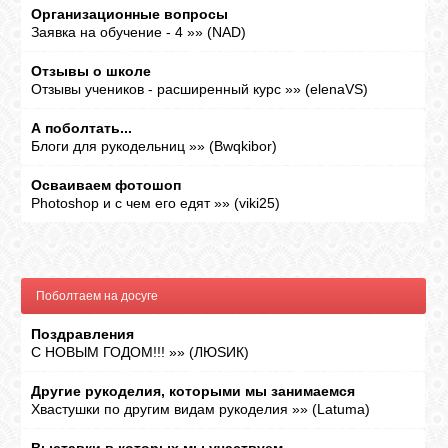
Организационные вопросы
Заявка на обучение - 4
»»
(
NAD
)
Отзывы о школе
Отзывы учеников - расширенный курс
»»
(
elenaVS
)
А поболтать...
Блоги для рукодельниц
»»
(
Bwqkibor
)
Осваиваем фотошоп
Photoshop и с чем его едят
»»
(
viki25
)
Поболтаем на досуге
Поздравления
С НОВЫМ ГОДОМ!!!
»»
(
ЛЮSИК
)
Другие рукоделия, которыми мы занимаемся
Хвастушки по другим видам рукоделия
»»
(
Latuma
)