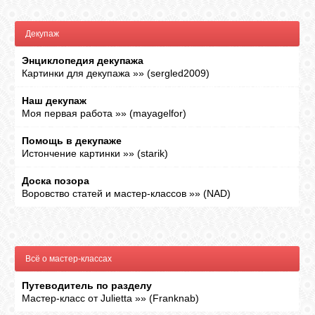
ГАЛЕРЕЯ
Декупаж
Энциклопедия декупажа
Картинки для декупажа
»»
(
sergled2009
)
ШКОЛА
ДЕКУПАЖА
Наш декупаж
Моя первая работа
»»
(
mayagelfor
)
ОТЗЫВЫ
Помощь в декупаже
УЧЕНИКОВ
Истончение картинки
»»
(
starik
)
Доска позора
МАГАЗИН
Воровство статей и мастер-классов
»»
(
NAD
)
FAQ
Всё о мастер-классах
СВЯЗЬ
Путеводитель по разделу
Мастер-класс от Julietta
»»
(
Franknab
)