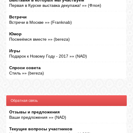
Выставки в которых мы участвуем
Первая в Курске выставка декупажа!
»»
(
Флоя
)
Встречи
Встречи в Москве
»»
(
Franknab
)
Юмор
Посмеёмся вместе
»»
(
bereza
)
Игры
Подарок к Новому Году - 2017
»»
(
NAD
)
Спроси совета
Стиль
»»
(
bereza
)
Обратная связь
Отзывы и предложения
Ваши предложения
»»
(
NAD
)
Текущие вопросы участников