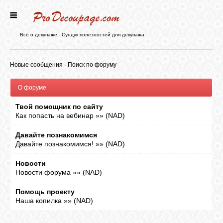
ГЛАВНАЯ
Всё о декупаже - Сундук полезностей для декупажа
НОВОСТИ
Новые сообщения
·
Поиск по форуму
О форуме
БЛОГ
Твой помощник по сайту
Как попасть на вебинар
»»
(
NAD
)
ФОРУМ
Давайте познакомимся
Давайте познакомимся!
»»
(
NAD
)
СТАТЬИ
Новости
Новости форума
»»
(
NAD
)
КАРТИНКИ
Помощь проекту
Наша копилка
»»
(
NAD
)
ВИДЕО