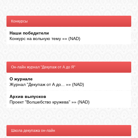
ВХОД
Конкурсы
Наши победители
Конкурс на вольную тему
»»
(
NAD
)
RSS
VK
Он-лайн журнал "Декупаж от А до Я"
О журнале
FACEBOOK
Журнал "Декупаж от А до...
»»
(
NAD
)
Архив выпусков
YOUTUBE
Проект "Волшебство кружева"
»»
(
NAD
)
PINTEREST
Школа декупажа он-лайн