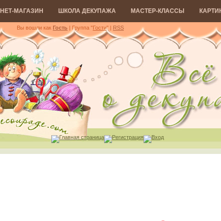
НЕТ-МАГАЗИН
ШКОЛА ДЕКУПАЖА
МАСТЕР-КЛАССЫ
КАРТИ
Вы вошли как
Гость
| Группа "
Гости
"
|
RSS
Главная страница
Регистрация
Вход