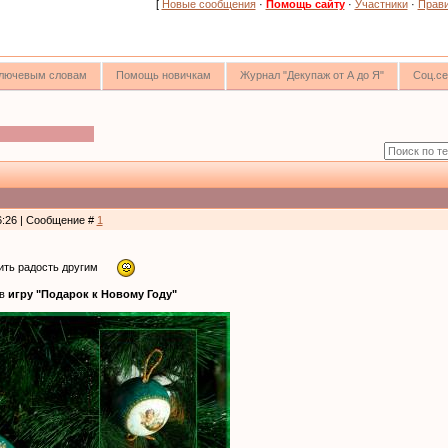
[
Новые сообщения
·
Помощь сайту
·
Участники
·
Прав
 ключевым словам
Помощь новичкам
Журнал "Декупаж от А до Я"
Соц.се
6:26 | Сообщение #
1
ить радость другим
 в
игру "Подарок к Новому Году"