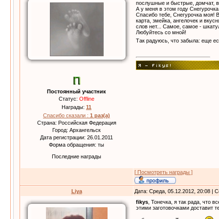
послушные и быстрые, домчат, ве
А у меня в этом году Снегурочка
Спасибо тебе, Снегурочка моя! В
карта, змейка, ангелочек и вкус
слов нет... Самое, самое - шкату
Любуйтесь со мной!
Так радуюсь, что забыла: еще е
Постоянный участник
Статус:
Offline
Награды:
11
Спасибо сказали :
1 раз(а)
Страна: Российская Федерация
Город: Архангельск
Дата регистрации: 26.01.2011
Форма обращения: ты
Последние награды
[ Посмотреть награды ]
Liya
Дата: Среда, 05.12.2012, 20:08 |
fikys
, Тонечка, я так рада, что 
этими заготовочками доставит т