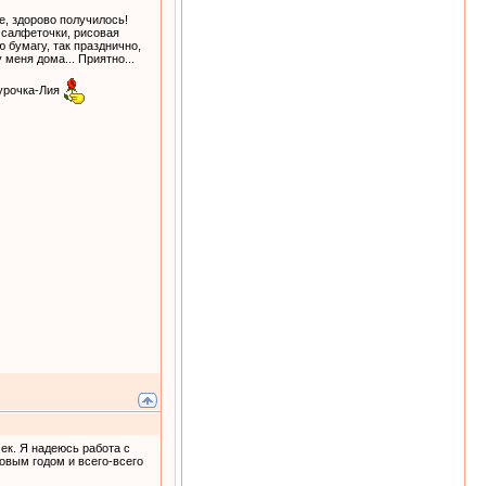
е, здорово получилось!
, салфеточки, рисовая
 бумагу, так празднично,
 меня дома... Приятно...
гурочка-Лия
ек. Я надеюсь работа с
овым годом и всего-всего