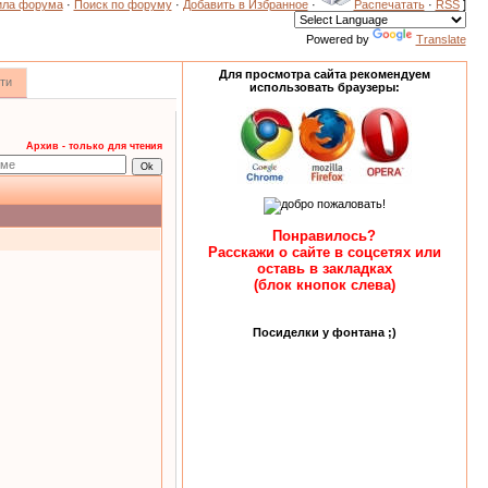
ила форума
·
Поиск по форуму
·
Добавить в Избранное
·
Распечатать
·
RSS
]
Powered by
Translate
Для просмотра сайта рекомендуем
ти
использовать браузеры:
Архив - только для чтения
Понравилось?
Расскажи о сайте в соцсетях или
оставь в закладках
(блок кнопок слева)
Посиделки у фонтана ;)