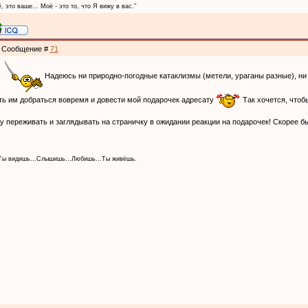
, это ваше... Моё - это то, что Я вижу в вас."
 | Сообщение #
71
Надеюсь ни природно-погодные катаклизмы (метели, ураганы разные), н
ть им добраться вовремя и довести мой подарочек адресату
Так хочется, чтоб
у переживать и заглядывать на страничку в ожидании реакции на подарочек! Скорее б
 Ты видишь...Слышишь...Любишь...Ты живёшь.