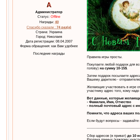
Администратор
Статус:
Offline
Награды:
40
Спасибо сказали :
74 раз(а)
Страна: Украина
Город: Николаев
Дата регистрации: 08.04.2007
Форма обращения: как Вам удобнее
Последние награды
Правила игры просты.
Покупаете любой подарок для все
голову)
на сумму 10-15$
.
Затем подарок посылаете адреса
Вашему дарителю - отправителю
Желающие участвовать в игре о
участнику адрес того, кому надо
Вот данные, которые желающи
- Фамилия, Имя, Отчество
- полный почтовый адрес с и
Помните, что адреса ваших по
Если будут вопросы - задавайте 
------------------------------------------
Сбор адресов (в приват)
до 10 
Раздача данных (каждому участн