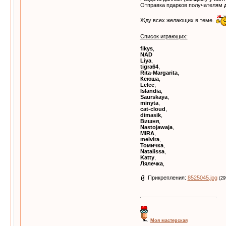
Отправка пдарков получателям
Жду всех желающих в теме.
Список играющих:
fikys
,
NAD
Liya
,
tigra64
,
Rita-Margarita
,
Ксюша
,
Lelee
,
Islandia
,
Saurskaya
,
minyta
,
cat-cloud
,
dimasik
,
Вишня
,
Nastojawaja
,
MIRA
,
melvira
,
Томичка
,
Natalissa
,
Katty
,
Лялечка
,
Прикрепления:
8525045.jpg
(29
Моя мастерская