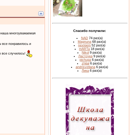
Спасибо получили:
и наша многоуважаемая
NAD
74 раз(а)
Magnuna
68 раз(а)
ы все понравилось и
nextgem
52 раз(а)
mARTa
18 раз(а)
Nikol
9 раз(а)
ы все случилось!
Ласточка
9 раз(а)
pichuga
6 раз(а)
zhital
6 раз(а)
andrisvetlana
6 раз(а)
Лика
6 раз(а)