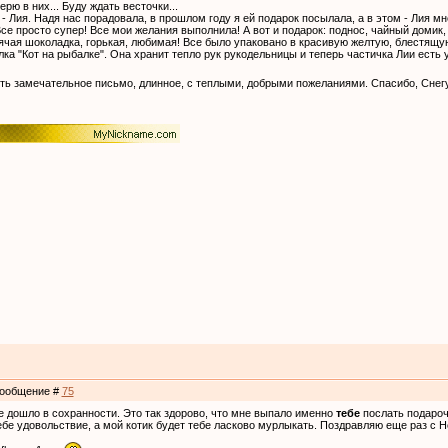
рю в них... Буду ждать весточки...
 - Лия. Надя нас порадовала, в прошлом году я ей подарок посылала, а в этом - Лия мн
се просто супер! Все мои желания выполнила! А вот и подарок: поднос, чайный домик
нячая шоколадка, горькая, любимая! Все было упаковано в красивую желтую, блестящую
лка "Кот на рыбалке". Она хранит тепло рук рукодельницы и теперь частичка Лии есть у
сть замечательное письмо, длинное, с теплыми, добрыми пожеланиями. Спасибо, Сне
 Сообщение #
75
все дошло в сохранности. Это так здорово, что мне выпало именно
тебе
послать подароч
ебе удовольствие, а мой котик будет тебе ласково мурлыкать. Поздравляю еще раз с Н