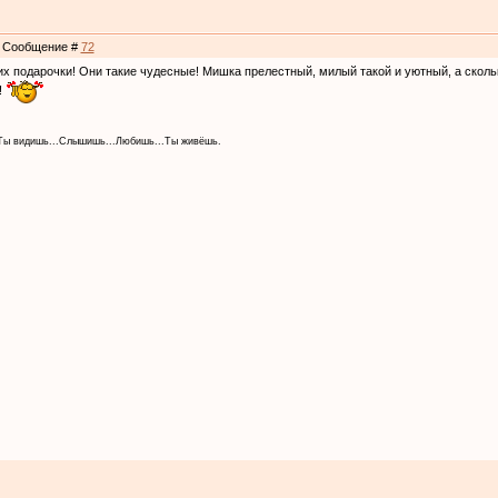
 | Сообщение #
72
х подарочки! Они такие чудесные! Мишка прелестный, милый такой и уютный, а сколь
!
 Ты видишь...Слышишь...Любишь...Ты живёшь.