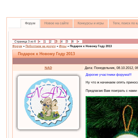
Форум
Новое на сайте
Конкурсы и игры
Теги, поиск по
3
Страница
3
из
6
«
1
2
4
5
6
»
Форум
»
Поболтаем на досуге
»
Игры
»
Подарок к Новому Году 2013
Подарок к Новому Году 2013
NAD
Дата: Понедельник, 08.10.2012, 0
Дорогие участники форума!!!
Ну что ж начинаем опять принос
Предлагаю Вам поиграть с нами