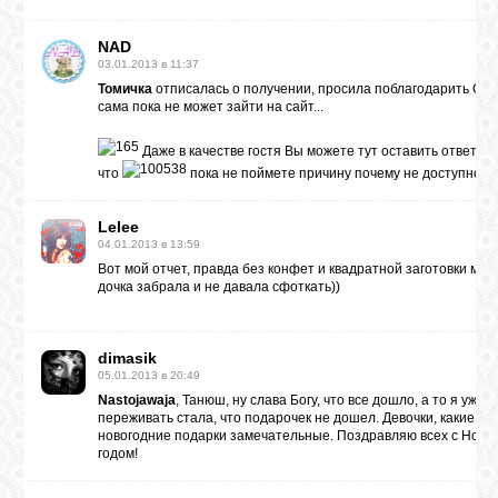
NAD
03.01.2013 в 11:37
Томичка
отписалась о получении, просила поблагодарить Ольг
сама пока не может зайти на сайт...
Даже в качестве гостя Вы можете тут оставить ответ
что
пока не поймете причину почему не доступно
Lelee
04.01.2013 в 13:59
Вот мой отчет, правда без конфет и квадратной заготовки магн
дочка забрала и не давала сфоткать))
dimasik
05.01.2013 в 20:49
Nastojawaja
, Танюш, ну слава Богу, что все дошло, а то я уже
переживать стала, что подарочек не дошел. Девочки, какие у в
новогодние подарки замечательные. Поздравляю всех с Новы
годом!