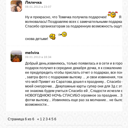
Лялечка
08.01.2013 в 23:07
Ну и прекрасно, что Томичка получила подарочек!
Я оче
волновалась! Поздравляю всех с замечательными подарками!
Спасибо организаторам за подаренную возможность ощутить
снова детьми!
melvira
09.01.2013 в 16:34
Добрый день,извиняюсь, только появилась и в сети и в городе,
подарок получил в середине декабря дочка, я к сожалению не
ее предупредить чтобы прислать отчет о подарках, все понра
, завтра фото с подарками выложу ... ,и свои извинения, тоже..
что мой Привет из Саратова дошел к празднику... Спасибо ог
моей снегурочке... Декупажные карты супер они для 3д с этим
не знакома будем учиться Спасибо ей , Сладости исчезли в
НОВОГОДНЮЮ НОЧЬ СПАСИБО огромное за праздник... Завт
фотки выложу.... Извиняюсь еще раз за молчание... не было
возможности...
Страница
6
из
6
«
1
2
3
4
5
6