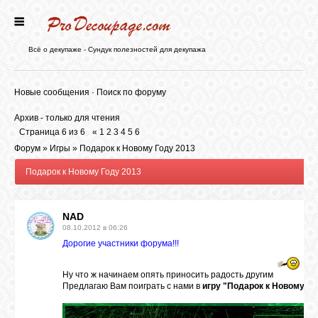
ГЛАВНАЯ
Всё о декупаже - Сундук полезностей для декупажа
НОВОСТИ
Новые сообщения
·
Поиск по форуму
Архив - только для чтения
БЛОГ
Страница
6
из
6
«
1
2
3
4
5
6
Форум
»
Игры
»
Подарок к Новому Году 2013
Подарок к Новому Году 2013
ФОРУМ
NAD
СТАТЬИ
08.10.2012 в 06:26
Дорогие участники форума!!!
КАРТИНКИ
Ну что ж начинаем опять приносить радость другим
Предлагаю Вам поиграть с нами в
игру "Подарок к Новому Го
ВИДЕО