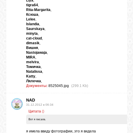
Liya
,
tigra64
,
Rita-Margarita
,
Ксюша
,
Lelee
,
Islandia
,
Saurskaya
,
minyta
,
cat-cloud
,
dimasik
,
Вишня
,
Nastojawaja
,
MIRA
,
melvira
,
Томичка
,
Natalissa
,
Katty
,
Лялечка
,
Документы:
8525045.jpg
(299.1 Kb)
NAD
31.12.2012 в 06:34
Цитата
(
)
Вот я писала.
я имела ввиду фотографии, это я видела