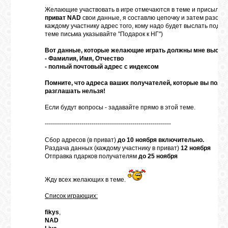
ВХОД
Желающие участвовать в игре отмечаются в теме и присыла
приват NAD
свои данные, я составлю цепочку и затем разош
каждому участнику адрес того, кому надо будет выслать подаро
теме письма указывайте "Подарок к НГ")
Вот данные, которые желающие играть должны мне высла
- Фамилия, Имя, Отчество
RSS
- полный почтовый адрес с индексом
Помните, что адреса ваших получателей, которые вы получ
разглашать нельзя!
VK
Если будут вопросы - задавайте прямо в этой теме.
--------------------------------------------------------------
FACEBOOK
Сбор адресов (в приват)
до 10 ноября включительно.
Раздача данных (каждому участнику в приват)
12 ноября
Отправка пдарков получателям
до 25 ноября
YOUTUBE
Жду всех желающих в теме.
PINTEREST
Список играющих:
fikys
,
NAD