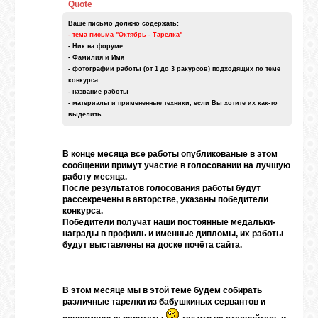
Quote
ВХОД
Ваше письмо должно содержать:
- тема письма "Октябрь - Тарелка"
- Ник на форуме
- Фамилия и Имя
- фотографии работы (от 1 до 3 ракурсов) подходящих по теме
конкурса
RSS
- название работы
- материалы и примененные техники, если Вы хотите их как-то
выделить
VK
В конце месяца все работы опубликованые в этом
сообщении примут участие в голосовании на лучшую
работу месяца.
FACEBOOK
После результатов голосования работы будут
рассекречены в авторстве, указаны победители
конкурса.
Победители получат наши постоянные медальки-
YOUTUBE
награды в профиль и именные дипломы, их работы
будут выставлены на доске почёта сайта.
PINTEREST
В этом месяце мы в этой теме будем собирать
различные тарелки из бабушкиных сервантов и