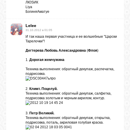
ЛЮSИК
Liya
БогиняАматуе
Lelee
31.10.2012 в 01:05
И так наша первая участница и ее волшебные "Царски
Тарелочки"!
Дегтерева Любовь Александровна
(
Флоя
)
1.
Дорогая жемчужина
Техника выполнения: обратный декупаж, распечатка,
подрисовка.
2.
Климт. Поцелуй.
Техника выполнения: обратный декупаж, салфетка,
подрисовка золотым и черным акрилом, контур.
3.
Петр Великий.
Техника выполнения: обратный декупаж, открытка,
подрисовка, поталь, акриловая голубая краска.