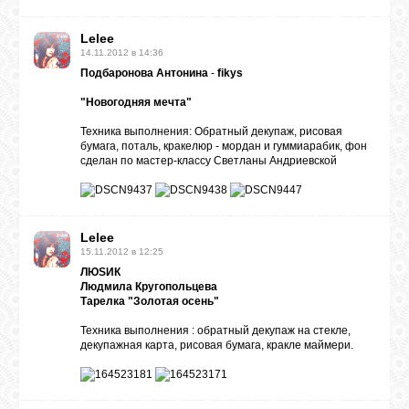
Lelee
14.11.2012 в 14:36
Подбаронова Антонина
-
fikys
"Новогодняя мечта"
Техника выполнения: Обратный декупаж, рисовая
бумага, поталь, кракелюр - мордан и гуммиарабик, фон
сделан по
мастер-классу Светланы Андриевской
Lelee
15.11.2012 в 12:25
ЛЮSИК
Людмила Кругопольцева
Тарелка "Золотая осень"
Техника выполнения : обратный декупаж на стекле,
декупажная карта, рисовая бумага, кракле маймери.