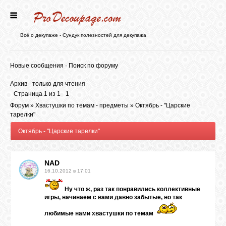
ГЛАВНАЯ
Всё о декупаже - Сундук полезностей для декупажа
НОВОСТИ
Новые сообщения
·
Поиск по форуму
Архив - только для чтения
БЛОГ
Страница
1
из
1
1
Форум
»
Хвастушки по темам - предметы
»
Октябрь - "Царские
тарелки"
ФОРУМ
Октябрь - "Царские тарелки"
СТАТЬИ
NAD
16.10.2012 в 17:01
КАРТИНКИ
Ну что ж, раз так понравились коллективные
игры, начинаем с вами давно забытые, но так
любимые нами хвастушки по темам
ВИДЕО