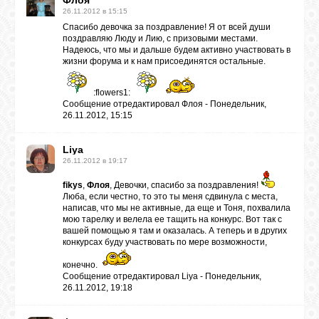
Флоя
26.11.2012 в 15:15
Спасибо девочка за поздравление! Я от всей души
поздравляю Люду и Лию, с призовыми местами.
Надеюсь, что мы и дальше будем активно участвовать в
жизни форума и к нам присоединятся остальные.
:flowers1:
Сообщение отредактировал
Флоя
-
Понедельник,
26.11.2012, 15:15
Liya
26.11.2012 в 19:17
fikys
,
Флоя
, Девочки, спасибо за поздравления!
Люба, если честно, то это ты меня сдвинула с места,
написав, что мы не активные, да еще и Тоня, похвалила
мою тарелку и велела ее тащить на конкурс. Вот так с
вашей помощью я там и оказалась. А теперь и в других
конкурсах буду участвовать по мере возможности,
конечно.
Сообщение отредактировал
Liya
-
Понедельник,
26.11.2012, 19:18