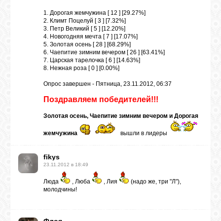
1. Дорогая жемчужина [ 12 ] [29.27%]
2. Климт Поцелуй [ 3 ] [7.32%]
3. Петр Великий [ 5 ] [12.20%]
4. Новогодняя мечта [ 7 ] [17.07%]
5. Золотая осень [ 28 ] [68.29%]
6. Чаепитие зимним вечером [ 26 ] [63.41%]
7. Царская тарелочка [ 6 ] [14.63%]
8. Нежная роза [ 0 ] [0.00%]
Опрос завершен - Пятница, 23.11.2012, 06:37
Поздравляем победителей!!!
Золотая осень, Чаепитие зимним вечером и Дорогая
жемчужина
вышли в лидеры
fikys
23.11.2012 в 18:49
Люда
, Люба
, Лия
(надо же, три "Л"),
молодчины!