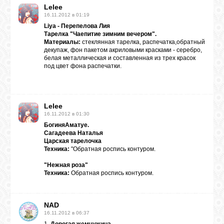
Lelee
16.11.2012 в 01:19
Liya - Перепелова Лия
Тарелка "Чаепитие зимним вечером".
Материалы:
стеклянная тарелка, распечатка,обратный
декупаж, фон пакетом акриловыми красками - серебро,
белая металлическая и составленная из трех красок
под цвет фона распечатки.
Lelee
16.11.2012 в 01:30
БогиняАматуе.
Сагадеева Наталья
Царская тарелочка
Техника:
"Обратная роспись контуром.
"Нежная роза"
Техника:
Обратная роспись контуром.
NAD
16.11.2012 в 06:37