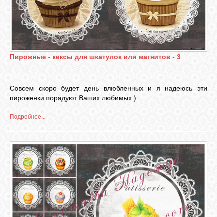
ГАЛЕРЕЯ
ШКОЛА
Пирожные - кексы для шкатулок или магнитов - 3
ДЕКУПАЖА
Совсем скоро будет день влюбленных и я надеюсь эти
ОТЗЫВЫ
пироженки порадуют Ваших любимых )
УЧЕНИКОВ
Подробнее...
МАГАЗИН
FAQ
СВЯЗЬ