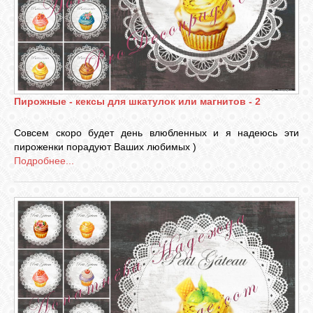
ВХОД
RSS
Пирожные - кексы для шкатулок или магнитов - 2
Совсем скоро будет день влюбленных и я надеюсь эти
VK
пироженки порадуют Ваших любимых )
Подробнее...
FACEBOOK
YOUTUBE
PINTEREST