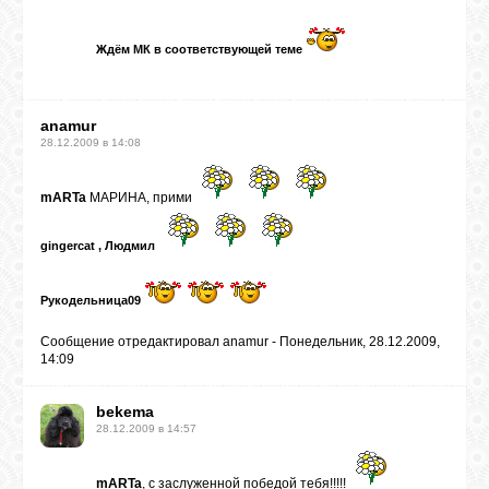
Ждём МК в соответствующей теме
anamur
28.12.2009 в 14:08
mARTa
МАРИНА, прими
gingercat , Людмил
Рукодельница09
Сообщение отредактировал
anamur
-
Понедельник, 28.12.2009,
14:09
bekema
28.12.2009 в 14:57
mARTa
, с заслуженной победой тебя!!!!!