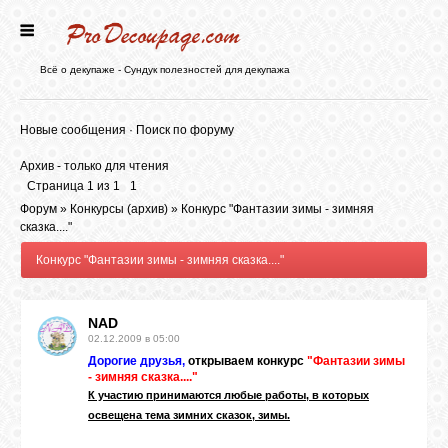
ГЛАВНАЯ
Всё о декупаже - Сундук полезностей для декупажа
НОВОСТИ
Новые сообщения
·
Поиск по форуму
Архив - только для чтения
БЛОГ
Страница
1
из
1
1
Форум
»
Конкурсы (архив)
»
Конкурс "Фантазии зимы - зимняя
сказка...."
ФОРУМ
Конкурс "Фантазии зимы - зимняя сказка...."
СТАТЬИ
NAD
02.12.2009 в 05:00
Дорогие друзья,
открываем конкурс
"Фантазии зимы
КАРТИНКИ
- зимняя сказка...."
К участию принимаются любые работы, в которых
освещена тема зимних сказок, зимы.
ВИДЕО