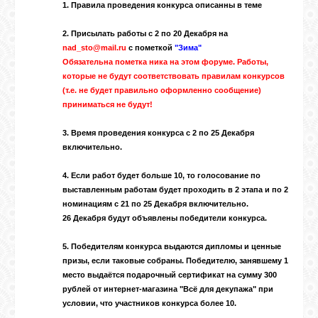
1. Правила проведения конкурса описанны в
теме
ГАЛЕРЕЯ
2. Присылать работы с 2 по 20 Декабря на
nad_sto@mail.ru
с пометкой
"Зима"
Обязательна пометка ника на этом форуме. Работы,
которые не будут соответствовать правилам конкурсов
ШКОЛА
(т.е. не будет правильно оформленно сообщение)
ДЕКУПАЖА
приниматься не будут!
3. Время проведения конкурса с 2 по 25 Декабря
ОТЗЫВЫ
включительно.
УЧЕНИКОВ
4. Если работ будет больше 10, то голосование по
выставленным работам будет проходить в 2 этапа и по 2
МАГАЗИН
номинациям с 21 по 25 Декабря включительно.
26 Декабря будут объявлены победители конкурса.
FAQ
5. Победителям конкурса выдаются дипломы и ценные
призы, если таковые собраны. Победителю, занявшему 1
место выдаётся подарочный сертификат на сумму 300
СВЯЗЬ
рублей от
интернет-магазина "Всё для декупажа"
при
условии, что участников конкурса более 10.