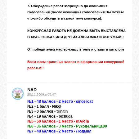
ВХОД
7. Обсуждение работ запрещено до окончания
голосования (после окончания голосования Вы можете
что-либо обсудить в самой теме конкурса).
КОНКУРСНАЯ РАБОТА НЕ ДОЛЖНА БЫТЬ ВЫСТАВЛЕНА
В ХВАСТУШКАХ ИЛИ ДРУГИХ АЛЬБОМАХ И ФОРУМАХ!!!
RSS
От победителей мастер-класс в
теме
и статья в
каталоге
VK
Всем-всем приятных хлопот в оформлении конкурсной
работы!!!
FACEBOOK
NAD
28.12.2009 в 05:47
YOUTUBE
№1 - 48 баллов - 2 место - gingercat
№2 - 1 балл - Nikol
№3 - 0 баллов - trinitin
№4 - 19 баллов - pichuga
PINTEREST
№5 - 50 баллов - 1 место - mARTa
№6 - 36 баллов - 3 место - Рукодельница09
№7 - 48 баллов - 2 место - Людмил