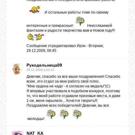
И остальные работы тоже по-своему
интересные и прекрасные!
Неиссякаемой
фантазии и радости творчества вам в Новом году!!!
Сообщение отредактировал
Ирэн
-
Вторник,
29.12.2009, 06:45
Рукодельница09
28.12.2009 в 20:12
Девочки, спасибо за все ваши поздравления! Спасибо
всем , кто отдал за мою работу свой голос.
"Мне ордена не надо - я согласен на медаль!"(С)
Я впервые участвовала в подобном конкурсе, поэтому
то, что моей работе отдавали призовые места, и даже
1-ое, меня окрылило... Хочется творить!!!
Поздравляю всех победителей! Девочки, вы все
-молодцы!
NAT_KA