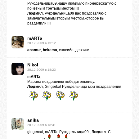
Рукодельница09,нашу любимую пионервожатую,с
почётным третьим местом!!!!!
Людмил
, Рукодельница09 вас поздравляю с
замечательным вторым местом.которое вы
разделили!!!!!
mARTa
28.12.2009 в 15:12
anamur
,
bekema
, спасибо, девочки!
Nikol
28.12.2009 в 18:23
mARTa
,
Марина поздравляю победительницу.
Людмил
, Gingerkat Рукодельница мои поздравления
anika
28.12.2009 в 18:31
gingercat, mARTa, Рукодельница09 , Людмил- С