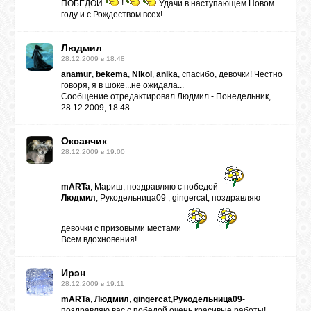
ПОБЕДОЙ
!
Удачи в наступающем Новом
году и с Рождеством всех!
Людмил
28.12.2009 в 18:48
anamur
,
bekema
,
Nikol
,
anika
, спасибо, девочки! Честно
говоря, я в шоке...не ожидала...
Сообщение отредактировал
Людмил
-
Понедельник,
28.12.2009, 18:48
Оксанчик
28.12.2009 в 19:00
mARTa
, Мариш, поздравляю с победой
Людмил
, Рукодельница09 , gingercat, поздравляю
девочки с призовыми местами
Всем вдохновения!
Ирэн
28.12.2009 в 19:11
mARTa
,
Людмил
,
gingercat
,
Рукодельница09
-
поздравляю вас с победой,очень красивые работы!