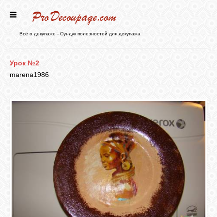
ГЛАВНАЯ
Всё о декупаже - Сундук полезностей для декупажа
НОВОСТИ
Урок №2
marena1986
БЛОГ
ФОРУМ
СТАТЬИ
КАРТИНКИ
ВИДЕО