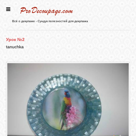
ГЛАВНАЯ
Всё о декупаже - Сундук полезностей для декупажа
НОВОСТИ
Урок №2
tanuchka
БЛОГ
ФОРУМ
СТАТЬИ
КАРТИНКИ
ВИДЕО