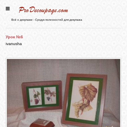
ГЛАВНАЯ
Всё о декупаже - Сундук полезностей для декупажа
НОВОСТИ
Урок №6
ivanusha
БЛОГ
ФОРУМ
СТАТЬИ
КАРТИНКИ
ВИДЕО