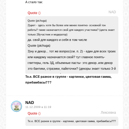
А стало так:
NAD
Quote
(
)
Quote (pichuga)
2)цвет - здесь хотя бы более или менее понятно- основной тон
работы? также назначается свой для каждого участника? (цвета знает
только 2йучастник и модератор)
да. свой для каждого и себя в том числе
Quote (pichuga)
3)ну и декор... тот же вопрос(см. п. 2) - един для всех троих
или каждому назначается свой? тут главное понять-
глиттеры, гель 3Д, объемные пасты- это декор..или декор
это бантики, стразики, пайеточки? (декоры знает только 3-й
участник и модератор)
Те.е. ВСЕ разное в группе - картинки, цветовая гамма,
прибамбасы???
каждому свой декор
декор любой - глиттеры, гель и т.д. это тоже декор
NAD
11.12.2009 в 11:19
Лексевна
Quote
(
)
Те.е. ВСЕ разное в группе - картинки, цветовая гамма, прибамбасы???