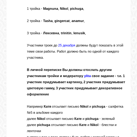
1 тройка -
Magnuna
,
Nikol
,
pichuga
,
2 тройка -
Tasha
,
gingercat
,
anamur
,
3 тройка -
Лексевна
,
trinitin
,
lenusik
,
Участники троек до
25 декабря
должны будут показать в этой
теме свои работы. Работ должно быть по одной от каждого
участника.
В личной переписке Вы должны отослать другим
участникам тройки и модератору
ylita
свое задание - т.е. 1
участник придумывает картинку, 2 участник придумывает
цветовую гамму, 3 участник придумывает декоративное
оформление
Например
Катя
отсылает письмо
Nikol
и
pichuga
- салфетка
№5 в альбоме каждого
далее
Nikol
отсылает письмо
Кате
и
pichuga
- зеленый
далее
pichuga
отсылает письмо
Кате
и
Nikol
- блестки и
ленточки