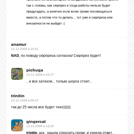
так с головы, как сюрприз и тогда работы нельзя будет
предугадать, а конечно если всем троим посовещаться
вместе, а потом что-то делать... тут уже и сюрприза или
внезапности не выйдет :(
anamur
12.12.2009 в 10:51
NAD
, по поводу сюрприза согласна! Сюрприз будет!
pichuga
13.12.2009 в 03:27
.. и все затихли... только шорох стоит...
trinitin
13.12.2009 в 09:47
так до 25 числа все будет тихо))))))
gingercat
13.12.2009 в 13:25
trinitin
, ага.. зашла спросить сроки, и узрела ответ..