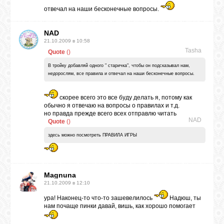
отвечал на наши бесконечные вопросы.
NAD
21.10.2009 в 10:58
Tasha
Quote
(
)
В тройку добавляй одного " старичка", чтобы он подсказывал нам,
недорослям, все правила и отвечал на наши бесконечные вопросы.
скорее всего это все буду делать я, потому как
обычно я отвечаю на вопросы о правилах и т.д.
но правда прежде всего всех отправлю читать
NAD
Quote
(
)
здесь можно посмотреть ПРАВИЛА ИГРЫ
Magnuna
21.10.2009 в 12:10
ура! Наконец-то что-то зашевелилось
Надюш, ты
нам почаще пинки давай, вишь, как хорошо помогает