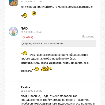
21.10.2009 в 01:52
хочу!!! пора принудительно меня в декупаж вертать!!!!
NAD
21.10.2009 в 05:43
Лексевна
Quote
(
)
Девушки, это что ж - год "созревали"???
почти, двоих желающих годичной давности я
просто удалила, чтобы новый поток был.
Magnuna
,
NAD
,
Tasha
,
Лексевна
,
Nikol
,
gingercat
, всех
записала
Tasha
21.10.2009 в 09:23
NAD
, Спасибо, Надя. У меня маааленькое
предложение. В тройку добавляй одного " старичка",
чтобы он подсказывал нам, недорослям, все правила и