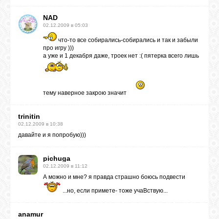
NAD
02.12.2009 в 05:03
что-то все собирались-собирались и так и забыли
про игру )))
а уже и 1 декабря даже, троек нет :( пятерка всего лишь
тему наверное закрою значит
trinitin
02.12.2009 в 10:38
давайте и я попробую)))
pichuga
02.12.2009 в 11:12
А можно и мне? я правда страшно боюсь подвести
...но, если примете- тоже учаВствую...
anamur