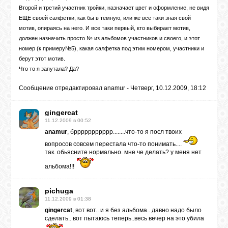
Второй и третий участник тройки, назначает цвет и оформление, не видя
ЕЩЕ своей салфетки, как бы в темную, или же все таки зная свой
мотив, опираясь на него. И все таки первый, кто выбирает мотив,
должен назначить просто № из альбомов участников и своего, и этот
номер (к примеру№5), какая салфетка под этим номером, участники и
берут этот мотив.
Что то я запутала? Да?
Сообщение отредактировал
anamur
-
Четверг, 10.12.2009, 18:12
gingercat
11.12.2009 в 00:52
anamur
, бррррррррррр........что-то я посл твоих
вопросов совсем перестала что-то понимать....
так. обьясните нормально. мне че делать? у меня нет
альбома!!!
pichuga
11.12.2009 в 01:38
gingercat
, вот вот.. и я без альбома.. давно надо было
сделать.. вот пытаюсь теперь..весь вечер на это убила