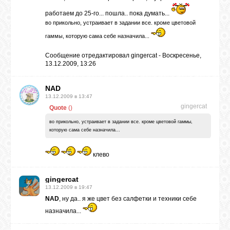
работаем до 25-го... пошла.. пока думать...
во прикольно, устраивает в задании все. кроме цветовой
гаммы, которую сама себе назначила...
Сообщение отредактировал
gingercat
-
Воскресенье,
13.12.2009, 13:26
NAD
13.12.2009 в 13:47
gingercat
Quote
(
)
во прикольно, устраивает в задании все. кроме цветовой гаммы,
которую сама себе назначила...
клево
gingercat
13.12.2009 в 19:47
NAD
, ну да.. я же цвет без салфетки и техники себе
назначила...