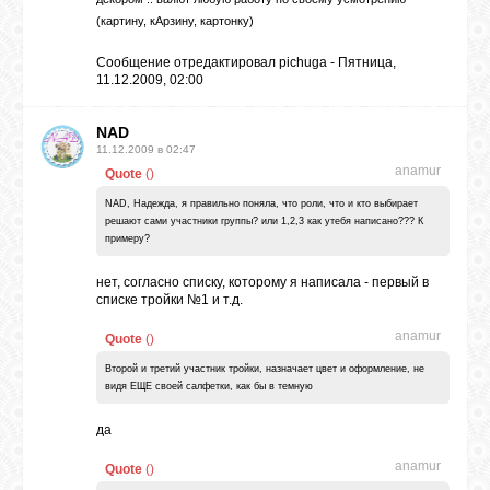
(картину, кАрзину, картонку)
Сообщение отредактировал
pichuga
-
Пятница,
11.12.2009, 02:00
NAD
11.12.2009 в 02:47
anamur
Quote
(
)
NAD, Надежда, я правильно поняла, что роли, что и кто выбирает
решают сами участники группы? или 1,2,3 как утебя написано??? К
примеру?
нет, согласно списку, которому я написала - первый в
списке тройки №1 и т.д.
anamur
Quote
(
)
Второй и третий участник тройки, назначает цвет и оформление, не
видя ЕЩЕ своей салфетки, как бы в темную
да
anamur
Quote
(
)