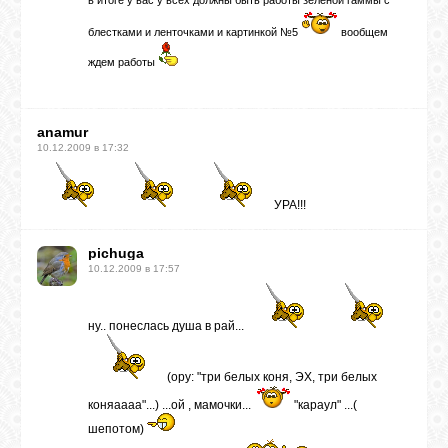
в итоге у вас у всех должны быть работы зеленой гаммы с
блестками и ленточками и картинкой №5
вообщем
ждем работы
anamur
10.12.2009 в 17:32
УРА!!!
pichuga
10.12.2009 в 17:57
ну.. понеслась душа в рай...
(ору: "три белых коня, ЭХ, три белых
коняаааа"...) ...ой , мамочки...
"караул" ...(
шепотом)