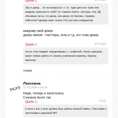
Quote
(
)
3)ну и декор... тот же вопрос(см. п. 2) - един для всех троих или
каждому назначается свой? тут главное понять- глиттеры, гель 3Д,
объемные пасты- это декор..или декор это бантики, стразики,
пайеточки? (декоры знает только 3-й участник и модератор)
каждому свой декор
декор любой - глиттеры, гель и т.д. это тоже декор
pichuga
Quote
(
)
после этого каждый, определившись с салфеткой, тоном и декором ..
ваяют любую работу по своему усмотрению (картину, кАрзину,
картонку)
точно
Лексевна
11.12.2009 в 10:16
Надя, теперь я запуталась.
Сначала было так:
NAD
Quote
(
)
в итоге у вас у всех должны быть работы зеленой гаммы с блестками и
ленточками и картинкой №5