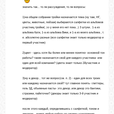
значить так... то ли рассуждения, то ли вопросы:
1)на общем собрании тройки назначается тема (ну там, НГ,
цветы, животные, пейзаж) выбираются салфетки из альбомов
участниц тройки(..ээ у меня его нет пока...) 3 штуки.. 1-а из
альбома Кати, 1-а из альбома Вики, и 1-а из моего альбома , т.
е. абсолютно разные (все салфетки знает только модератор и
первый участник)
2)цвет - здесь хотя бы более или менее понятно- основной тон
работы? также назначается свой для каждого участника- или
один для всей компании? (цвета знает только 2йучастник и
модератор)
3)ну и декор... тот же вопрос(см. п. 2) - един для всех троих
или каждому назначается свой? тут главное понять- глиттеры,
гель 3Д, объемные пасты- это декор..или декор это бантики,
стразики, пайеточки? (декоры знает только 3-й участник и
модератор)
после этого каждый, определившись с салфеткой, тоном и
декором .. ваяют любую работу по своему усмотрению