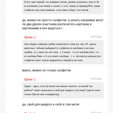
И все таки первый, кто выбирает мотив, должен назначить просто №
из альбомов участников и своего, и этот номер (к примеру№5), какая
салфетка под этим номером, участники и берут этот мотив.
да, можно не просто салфетки. а узнать например могут
ли два других участника распечатать картинку и
картинками в них кидаться )
pichuga
Quote
(
)
1)на общем собрании тройки назначается тема (ну там, НГ, цветы,
животные, пейзаж) выбираются салфетки из альбомов участниц
тройки(..ээ у меня его нет пока...) 3 штуки.. 1-а из альбома Кати, 1-а
из альбома Вики, и 1-а из моего альбома , т. е. абсолютно разные (все
салфетки знает только модератор и первый участник)
верно, можно не только салфетки
pichuga
Quote
(
)
2)цвет - здесь хотя бы более или менее понятно- основной тон
работы? также назначается свой для каждого участника? (цвета знает
только 2йучастник и модератор)
да. свой для каждого и себя в том числе
pichuga