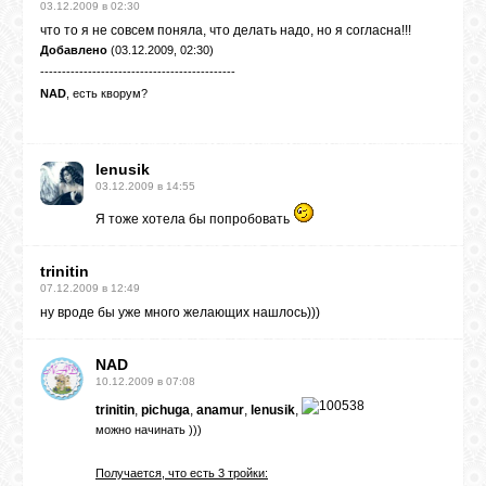
03.12.2009 в 02:30
что то я не совсем поняла, что делать надо, но я согласна!!!
Добавлено
(03.12.2009, 02:30)
---------------------------------------------
NAD
, есть кворум?
lenusik
03.12.2009 в 14:55
Я тоже хотела бы попробовать
trinitin
07.12.2009 в 12:49
ну вроде бы уже много желающих нашлось)))
NAD
10.12.2009 в 07:08
trinitin
,
pichuga
,
anamur
,
lenusik
,
можно начинать )))
Получается, что есть 3 тройки: