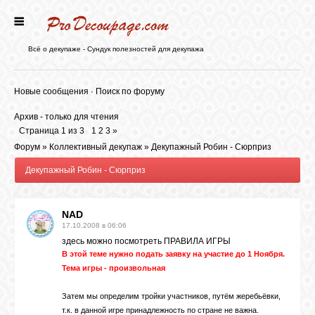
ГЛАВНАЯ
Всё о декупаже - Сундук полезностей для декупажа
НОВОСТИ
Новые сообщения
·
Поиск по форуму
Архив - только для чтения
БЛОГ
Страница
1
из
3
1
2
3
»
Форум
»
Коллективный декупаж
»
Декупажный Робин - Сюрприз
Декупажный Робин - Сюрприз
ФОРУМ
NAD
СТАТЬИ
17.10.2008 в 06:06
здесь можно посмотреть
ПРАВИЛА ИГРЫ
В этой теме нужно подать заявку на участие до 1 Ноября.
КАРТИНКИ
Тема игры - произвольная
Затем мы определим тройки участников, путём жеребьёвки,
ВИДЕО
т.к. в данной игре принадлежность по стране не важна.