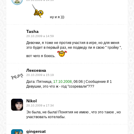
ВХОД
ну и я )))
Tasha
20.10.2009 в 14:59
RSS
Девочки, я тоже не против участия в игре, но для меня
это будет в первый раз, не подведу ли я свою " тройку ",
вот чего я боюсь.
VK
Лексевна
20.10.2009 в 15:19
FACEBOOK
Дата: Пятница,
17.10.2008
, 06:06 | Сообщение # 1
Девушки, это что ж - год "созревали"???
YOUTUBE
Nikol
20.10.2009 в 17:34
Эх была, не была! Понятия не имею , что это такое , но
PINTEREST
участвовать хотелабы.
gingercat