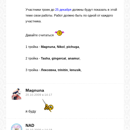
Участники троек до
25 декабря
должны будут показать в этой
ГАЛЕРЕЯ
теме свои работы. Работ должно быть по одной от каждого
участника.
ШКОЛА
Давайте считаться
ДЕКУПАЖА
1 тройка -
Magnuna
,
Nikol
,
pichuga
,
ОТЗЫВЫ
2 тройка -
Tasha
,
gingercat
,
anamur
,
УЧЕНИКОВ
3 тройка -
Лексевна
,
trinitin
,
lenusik
,
МАГАЗИН
Magnuna
20.10.2009 в 14:17
FAQ
я буду
СВЯЗЬ
NAD
20.10.2009 в 14:18