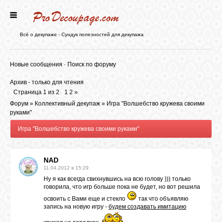
ГЛАВНАЯ
Всё о декупаже - Сундук полезностей для декупажа
НОВОСТИ
Новые сообщения
·
Поиск по форуму
Архив - только для чтения
БЛОГ
Страница
1
из
2
1
2
»
Форум
»
Коллективный декупаж
»
Игра "Волшебство кружева своими
руками"
ФОРУМ
Игра "Волшебство кружева своими руками"
СТАТЬИ
NAD
11.04.2012 в 15:29
Ну я как всегда свихнувшись на всю голову ))) только
КАРТИНКИ
говорила, что игр больше пока не будет, но вот решила
освоить с Вами еще и стекло
так что объявляю
запись на новую игру -
будем создавать имитацию
ВИДЕО