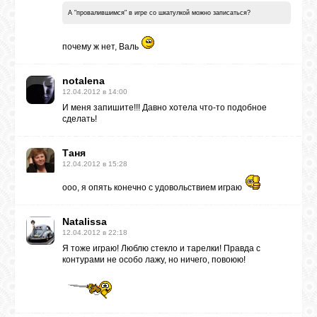
А "провалившимся" в игре со шкатулкой можно записаться?
почему ж нет, Валь
notalena
12.04.2012 в 14:00
И меня запишите!!! Давно хотела что-то подобное
сделать!
Таня
12.04.2012 в 15:28
ооо, я опять конечно с удовольствием играю
Natalissa
12.04.2012 в 22:18
Я тоже играю! Люблю стекло и тарелки! Правда с
контурами не особо лажу, но ничего, повоюю!