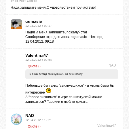
12.04.2012 в 08:13
Надя,запишите меня.С удовольствием поучаствую!
gumasic
12.04.2012 в 09:17
Надя! И меня запишите, пожалуйста!
Сообщение отредактировал
gumasic
-
Четверг,
12.04.2012, 09:18
Valentina47
12.04.2012 в 09:54
NAD
Quote
(
)
Ну я как всегда свихнувшись на всю голову
Побольше бы таких "свихнувшихся" - и жизнь была бы
интереснее
А "провалившимся" в игре со шкатулкой можно
записаться? Тарелки я люблю делать.
NAD
12.04.2012 в 12:21
Valentina47
Quote
(
)