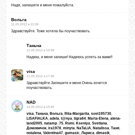
Надя, запишите и меня пожалуйста.
Вольга
11.05.2012 в 22:09
Здравствуйте. Тоже хотела бы поучаствовать.
Таньча
12.05.2012 в 13:58
Надюш, и меня запиши! Надеюсь успеть за вами!!
visa
12.05.2012 в 17:39
Здравствуйте.Запишите и меня.Очень хочется
поучаствовать.
NAD
14.05.2012 в 15:40
visa
,
Таньча
,
Вольга
,
Rita-Margarita
,
svet195730
,
LISAFIALKA
,
adela
,
t@nya
,
tigra64
,
Marta-Elena
,
alena-
land2005
,
natamp_75
,
Rumi
,
Kseniya
,
Svetlana
,
Домовичок
,
ira1978
,
minyta
,
NaTaLiA
,
Natalissa
,
Таня
,
notalena
,
Valentina47
,
gumasic
,
Лариса
,
dimasik
,