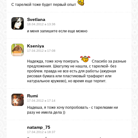
С тарелкой тоже будет первый опыт
Svetlana
16.04.2012 в 13:36
и меня запишите если еще можно
Kseniya
17.04.2012 в 17:08
Надежда, тоже хочу поиграть
Спасибо за разные
предложения. Шкатулку не нашла, с тарелкой- без
проблем. правда не все есть для работы (ажурная
рисовая бумага или пластиковый трафарет или
натуральное кружево), но время еще терпит.
Rumi
17.04.2012 в 17:14
Надюша, я тоже хочу попробовать - с тарелками ни
разу не имела дела ))
natamp_75
17.04.2012 в 18:37