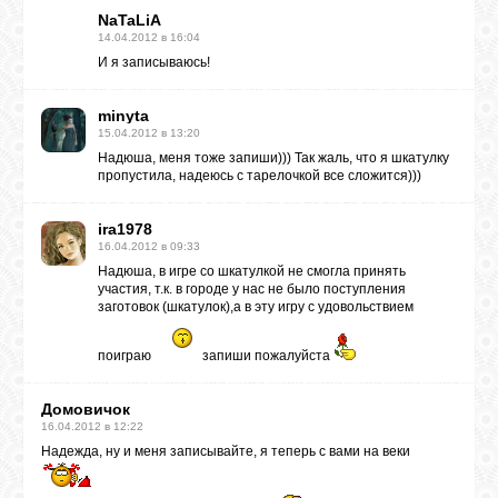
NaTaLiA
14.04.2012 в 16:04
И я записываюсь!
minyta
15.04.2012 в 13:20
Надюша, меня тоже запиши))) Так жаль, что я шкатулку
пропустила, надеюсь с тарелочкой все сложится)))
ira1978
16.04.2012 в 09:33
Надюша, в игре со шкатулкой не смогла принять
участия, т.к. в городе у нас не было поступления
заготовок (шкатулок),а в эту игру с удовольствием
поиграю
запиши пожалуйста
Домовичок
16.04.2012 в 12:22
Надежда, ну и меня записывайте, я теперь с вами на веки