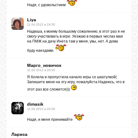
Надя, с удовольстием
Liya
11.04.2012 в 19:50
Надюша, к моему большому сожалению, в этот раз я не
смогу участвовать в игре. Уезжаю в первых числах мая
на ПМЖ на дачу Инета там у меня, увы, нет. А дома
буду наездами.
Марго_новичок
11.04.2012 в 20:00
Я болела и пропустила начало игры со шкатулкой(
Запишите меня на эту игру, пожалуйста.Надеюсь, что в
этот раз все сложится)))
dimasik
11.04.2012 в 20:06
Надя, и меня принимайте
Лариса