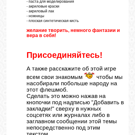
- паста для моделирования
ВХОД
- акриловые краски
- акриловый лак
- ножницы
- плоская синтетическая кисть
желание творить, немного фантазии и
вера в себя!
RSS
Присоединяйтесь!
VK
А также расскажите об этой игре
всем свои знакомым
чтобы мы
FACEBOOK
насобирали побольше народу на
этот флешмоб.
Сделать это можно нажав на
YOUTUBE
кнопочки под надписью "Добавить в
закладки!" сверху в нужных
соцсетях или журналах либо в
PINTEREST
заглавном сообщении этой темы
непосредственно под этим
текстом.