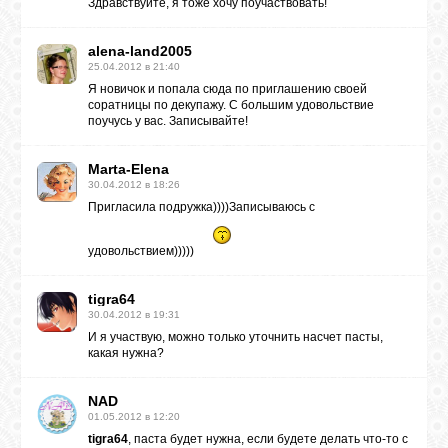
Здравствуйте, я тоже хочу поучаствовать!
alena-land2005
25.04.2012 в 21:40
Я новичок и попала сюда по приглашению своей
соратницы по декупажу. С большим удовольствие
поучусь у вас. Записывайте!
Marta-Elena
30.04.2012 в 18:26
Пригласила подружка))))Записываюсь с
удовольствием)))))
tigra64
30.04.2012 в 19:31
И я участвую, можно только уточнить насчет пасты,
какая нужна?
NAD
01.05.2012 в 12:20
tigra64
, паста будет нужна, если будете делать что-то с