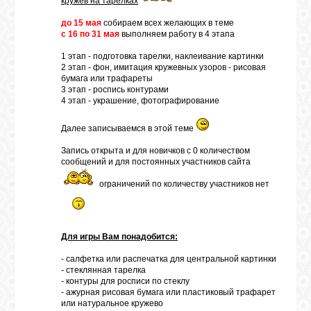
кружев на тарелках
до 15 мая
собираем всех желающих в теме
ГАЛЕРЕЯ
с 16 по 31 мая
выполняем работу в 4 этапа
1 этап - подготовка тарелки, наклеивание картинки
2 этап - фон, имитация кружевных узоров - рисовая
ШКОЛА
бумага или трафареты
ДЕКУПАЖА
3 этап - роспись контурами
4 этап - украшение, фотографирование
Далее записываемся в этой теме
ОТЗЫВЫ
УЧЕНИКОВ
Запись открыта и для новичков с 0 количеством
сообщений и для постоянных участников сайта
ограничений по количеству участников нет
МАГАЗИН
FAQ
Для игры Вам понадобится:
- салфетка или распечатка для центральной картинки
- стеклянная тарелка
СВЯЗЬ
- контуры для росписи по стеклу
- ажурная рисовая бумага или пластиковый трафарет
или натуральное кружево