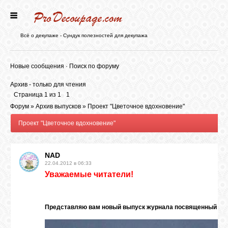
ГЛАВНАЯ
Всё о декупаже - Сундук полезностей для декупажа
НОВОСТИ
Новые сообщения
·
Поиск по форуму
Архив - только для чтения
БЛОГ
Страница
1
из
1
1
Форум
»
Архив выпусков
»
Проект "Цветочное вдохновение"
Проект "Цветочное вдохновение"
ФОРУМ
NAD
СТАТЬИ
22.04.2012 в 06:33
Уважаемые читатели!
КАРТИНКИ
Представляю вам новый выпуск журнала посвященный цв
ВИДЕО