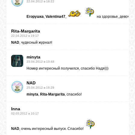
22.04.2012 в 18:22
Егорушка
,
Valentina47
,
на здоровье, девочки!
Rita-Margarita
22.04.2012 в 19:17
NAD
, чудесный журнал!
minyta
23.04.2012 в 13:48
Номер интересный получился, спасибо Надя)))
NAD
25.04.2012 в 16:29
minyta
,
Rita-Margarita
, спасибо!
Inna
02.05.2012 в 10:17
NAD
, очень интересный выпуск. Спасибо!