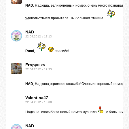
NAD
, Надюша, великолепный номер, очень много познаватель
удовольствием прочитала. Ты большая Умница!
NAD
22.04.2012 в 17:13
Rumi
,
спасибо!
Егорушка
22.04.2012 в 17:33
NAD
, Надюша,огромное спасибо! Очень интересный номер!
Valentina47
22.04.2012 в 18:00
Надюша, спасибо за новый номер журнала
, с большим уд
NAD