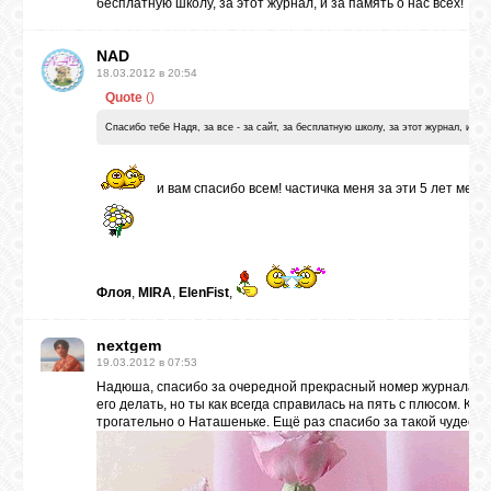
бесплатную школу, за этот журнал, и за память о нас всех!
NAD
18.03.2012 в 20:54
Quote
(
)
Спасибо тебе Надя, за все - за сайт, за бесплатную школу, за этот журнал, и за 
и вам спасибо всем! частичка меня за эти 5 лет мен
Флоя
,
MIRA
,
ElenFist
,
nextgem
19.03.2012 в 07:53
Надюша, спасибо за очередной прекрасный номер журнала. П
его делать, но ты как всегда справилась на пять с плюсом. Кр
трогательно о Наташеньке. Ещё раз спасибо за такой чудесны