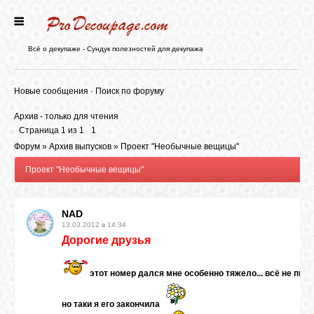
ГЛАВНАЯ
Всё о декупаже - Сундук полезностей для декупажа
НОВОСТИ
Новые сообщения
·
Поиск по форуму
Архив - только для чтения
БЛОГ
Страница
1
из
1
1
Форум
»
Архив выпусков
»
Проект "Необычные вещицы"
Проект "Необычные вещицы"
ФОРУМ
NAD
СТАТЬИ
13.03.2012 в 14:34
Дорогие друзья
КАРТИНКИ
этот номер дался мне особенно тяжело... всё не писа
ВИДЕО
но таки я его закончила