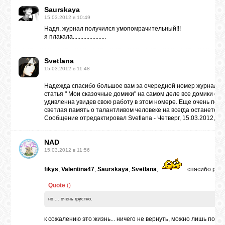
Saurskaya
15.03.2012 в 10:49
Надя, журнал получился умопомрачительный!!!
я плакала......................
Svetlana
15.03.2012 в 11:48
Надежда спасибо большое вам за очередной номер журнала.
статья " Мои сказочные домики" на самом деле все домики ск
удивленна увидев свою работу в этом номере. Еще очень понр
светлая память о талантливом человеке на всегда останется в
Сообщение отредактировал
Svetlana
-
Четверг, 15.03.2012, 11
NAD
15.03.2012 в 11:56
fikys
,
Valentina47
,
Saurskaya
,
Svetlana
,
спасибо род
Quote
(
)
но ... очень грустно.
к сожалению это жизнь... ничего не вернуть, можно лишь помн