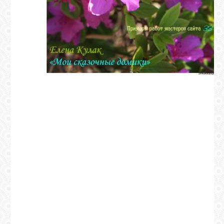
ВХОД
RSS
VK
FACEBOOK
YOUTUBE
PINTEREST