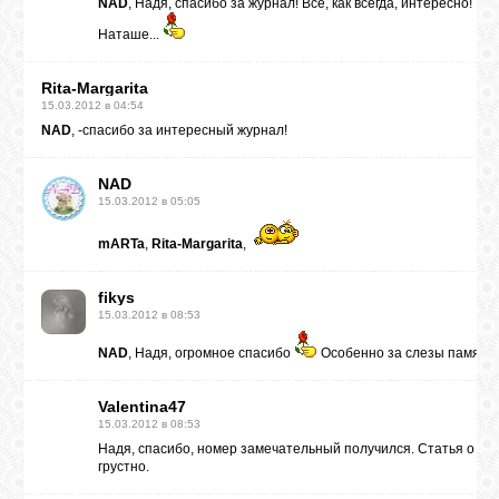
NAD
, Надя, спасибо за журнал! Всё, как всегда, интересно! И 
Наташе...
Rita-Margarita
15.03.2012 в 04:54
NAD
, -спасибо за интересный журнал!
NAD
15.03.2012 в 05:05
mARTa
,
Rita-Margarita
,
fikys
15.03.2012 в 08:53
NAD
, Надя, огромное спасибо
Особенно за слезы памяти..
Valentina47
15.03.2012 в 08:53
Надя, спасибо, номер замечательный получился. Статья о Нат
грустно.