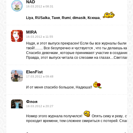
NAD
16.03.2012 в 08:31
Liya
,
RUSalka
,
Таня
,
Rumi
,
dimasik
,
Ксюша
,
MIRA
16.03.2012 в 11:55
Надя, и этот выпуск прекрасен! Если бы все журналы были так
твой!......... Все безупречно и чуствуется , что ты делаешь ка
Спасибо девочкам , которые принимают участие в создании жу
Правда, этот выпуск читала со слезами на глазах....Светлая п
ElenFist
17.03.2012 в 09:48
И от меня спасибо большое, Надюша!!
Флоя
18.03.2012 в 20:27
Номер этого журнала получился!
Опять сижу и реву.. стр
проходит времени, тем сложнее смириться с потерей. Спасибо т