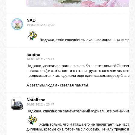
NAD
19.03.2012 в 10:03
Людочка, тебе спасибо! ты очень помогаешь мне с р
sabina
20.03.2012 в 15:22
Надюша, девочки, огромное спасибо за этот номер! Он весь пр
показалось) и это какая то светлая грусть о светлом человеке! И
продолжается и мы сделали еще один шажок вперед, благода
А светлым людям - светлая память!
Natalissa
20.03.2012 в 20:47
Надюша, спасибо за замечательный журнал. Всё очень интерес
Жаль только, что Наташа его не прочитает...Её частичка
дипломы, котоые она готовила с любовью. Печаль трудно выра