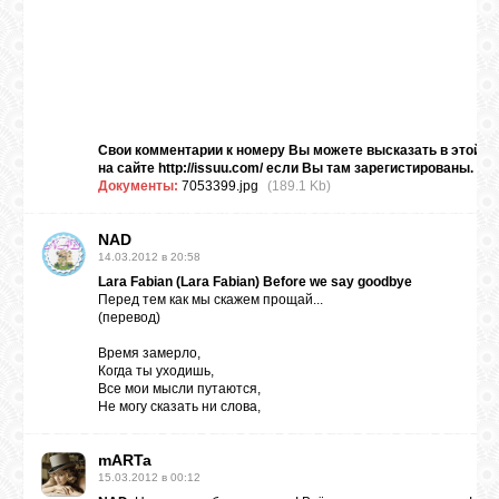
Свои комментарии к номеру Вы можете высказать в этой те
на сайте
http://issuu.com/
если Вы там зарегистированы.
Документы:
7053399.jpg
(189.1 Kb)
NAD
14.03.2012 в 20:58
Lara Fabian (Lara Fabian) Before we say goodbye
Перед тем как мы скажем прощай...
(перевод)
Время замерло,
Когда ты уходишь,
Все мои мысли путаются,
Не могу сказать ни слова,
mARTa
15.03.2012 в 00:12