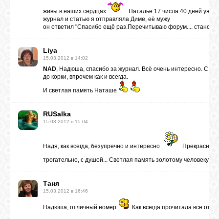
живы в наших сердцах
Наталье 17 числа 40 дней уже
журнал и статью я отправляла Диме, её мужу
он ответил "Спасибо ещё раз.Перечитываю форум.... становит
Liya
15.03.2012 в 14:02
NAD
, Надюша, спасибо за журнал. Всё очень интересно. С уд
до корки, впрочем как и всегда.
И светлая память Наташе
RUSalka
15.03.2012 в 15:04
Надя, как всегда, безупречно и интересно
Прекрасная с
трогательно, с душой... Светлая память золотому человеку
Таня
15.03.2012 в 16:46
Надюша, отличный номер
Как всегда прочитала все откорк