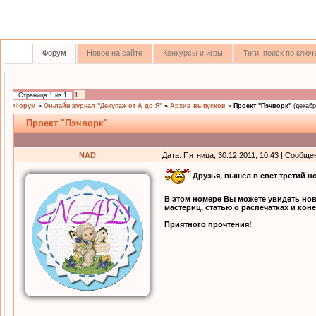
Форум
Новое на сайте
Конкурсы и игры
Теги, поиск по клю
1
Страница
1
из
1
Форум
»
Он-лайн журнал "Декупаж от А до Я"
»
Архив выпусков
»
Проект "Пэчворк"
(декабр
Проект "Пэчворк"
NAD
Дата: Пятница, 30.12.2011, 10:43 | Сообщ
Друзья, вышел в свет третий 
В этом номере Вы можете увидеть нов
мастериц, статью о распечатках и ко
Приятного прочтения!