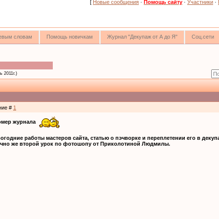
[
Новые сообщения
·
Помощь сайту
·
Участники
·
чевым словам
Помощь новичкам
Журнал "Декупаж от А до Я"
Соц.сети
ь 2011г.)
ение #
1
номер журнала
огодние работы мастеров сайта, статью о пэчворке и переплетении его в декуп
нечно же второй урок по фотошопу от Приколотиной Людмилы.