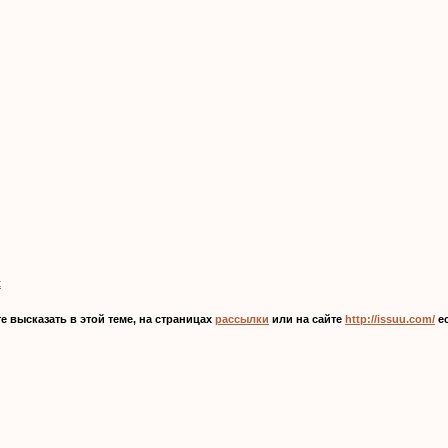
t
 высказать в этой теме, на страницах
рассылки
или на сайте
http://issuu.com/
ес