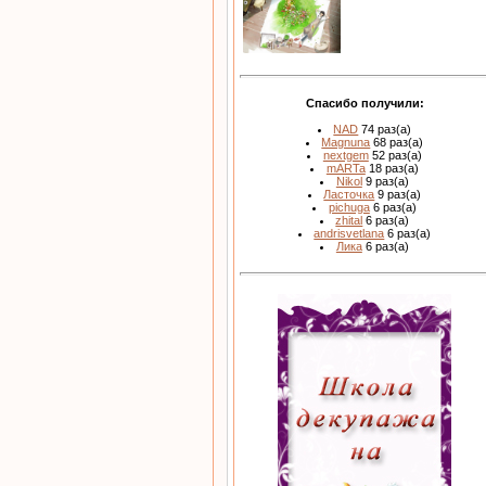
Спасибо получили:
NAD
74 раз(а)
Magnuna
68 раз(а)
nextgem
52 раз(а)
mARTa
18 раз(а)
Nikol
9 раз(а)
Ласточка
9 раз(а)
pichuga
6 раз(а)
zhital
6 раз(а)
andrisvetlana
6 раз(а)
Лика
6 раз(а)