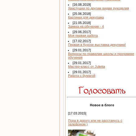
[16.08.2019]
Хвастушки по другим видам рукоделия
[25.06.2018]
Картинки для декупажа
[21.05.2018]
Заявка на обучение - 4
[29.06.2017]
Моя первая работа
[17.02.2017]
Первая в Курске выставка декупажа!
[29.01.2017]
Вопросы по правилам школы и программе
обучения
[29.01.2017]
Мастер-класс от Julietta
[29.01.2017]
Работа с бумагой
Новое в блоге
[17.03.2015]
Пора в дорогу или не расстанусь с
телефоном )