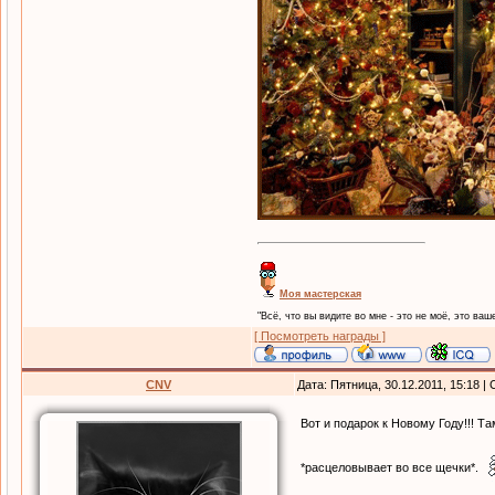
Моя мастерская
"Всё, что вы видите во мне - это не моё, это ваше
[ Посмотреть награды ]
CNV
Дата: Пятница, 30.12.2011, 15:18 
Вот и подарок к Новому Году!!! Т
*расцеловывает во все щечки*.