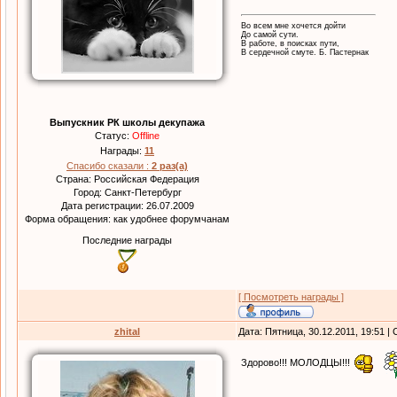
Во всем мне хочется дойти
До самой сути.
В работе, в поисках пути,
В сердечной смуте. Б. Пастернак
Выпускник РК школы декупажа
Статус:
Offline
Награды:
11
Спасибо сказали :
2 раз(а)
Страна: Российская Федерация
Город: Санкт-Петербург
Дата регистрации: 26.07.2009
Форма обращения: как удобнее форумчанам
Последние награды
[ Посмотреть награды ]
zhital
Дата: Пятница, 30.12.2011, 19:51 
Здорово!!! МОЛОДЦЫ!!!