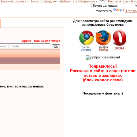
Правила форума
·
Поиск по форуму
·
Добавить в Избранное
·
Распечатать
·
RS
Powered by
Transla
Для просмотра сайта рекомендуем
использовать браузеры:
Архив - только для чтения
Понравилось?
Расскажи о сайте в соцсетях или
оставь в закладках
(блок кнопок слева)
аже, мастер-классы наших
Посиделки у фонтана ;)