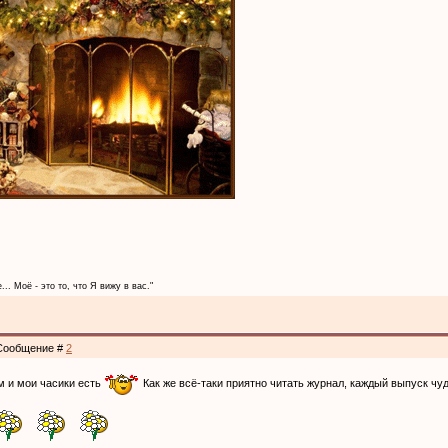
... Моё - это то, что Я вижу в вас."
| Сообщение #
2
ам и мои часики есть
Как же всё-таки приятно читать журнал, каждый выпуск чуд