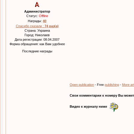
Администратор
Статус:
Offline
Награды:
40
Спасибо сказали :
74 раз(а)
Страна: Украина
Город: Николаев
Дата регистрации: 08.04.2007
Форма обращения: как Вам удобнее
Последние награды
Open publication
- Free
publishing
-
More ar
Свои комментарии к номеру Вы можете
Видео к журналу ниже