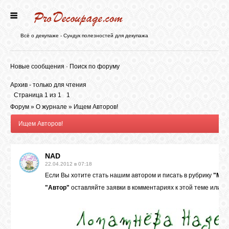
ГЛАВНАЯ
Всё о декупаже - Сундук полезностей для декупажа
НОВОСТИ
Новые сообщения
·
Поиск по форуму
Архив - только для чтения
БЛОГ
Страница
1
из
1
1
Форум
»
О журнале
»
Ищем Авторов!
Ищем Авторов!
ФОРУМ
NAD
СТАТЬИ
22.04.2012 в 07:18
Если Вы хотите стать нашим автором и писать в рубрику
"Мас
"Автор"
оставляйте заявки в комментариях к этой теме или м
КАРТИНКИ
ВИДЕО