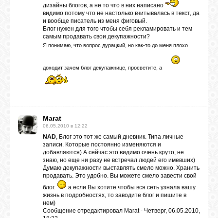
дизайны блогов, а не то что в них написано
видимо потому что не настолько вчитывалась в текст, да
и вообще писатель из меня фиговый.
ГАЛЕРЕЯ
Блог нужен для того чтобы себя рекламировать и тем
самым продавать свои декупажности?
Я понимаю, что вопрос дурацкий, но как-то до меня плохо
ШКОЛА
ДЕКУПАЖА
доходит зачем блог декупажнице, просветите, а
ОТЗЫВЫ
УЧЕНИКОВ
Marat
06.05.2010 в 12:22
МАГАЗИН
NAD
, Блог это тот же самый дневник. Типа личные
записи. Которые постоянно изменяются и
добавляются) А сейчас это видимо очень круто, не
знаю, но еще ни разу не встречал людей его имевших)
FAQ
Думаю декупажности выставлять смело можно. Хранить
продавать. Это удобно. Вы можете смело завести свой
блог.
а если Вы хотите чтобы вся сеть узнала вашу
СВЯЗЬ
жизнь в подробностях, то заводите блог и пишите в
нем)
Сообщение отредактировал
Marat
-
Четверг, 06.05.2010,