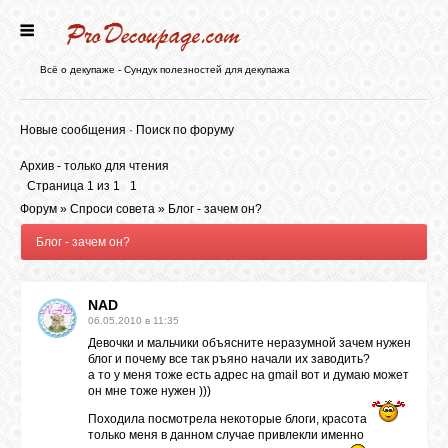
ГЛАВНАЯ
Всё о декупаже - Сундук полезностей для декупажа
НОВОСТИ
Новые сообщения
·
Поиск по форуму
Архив - только для чтения
БЛОГ
Страница
1
из
1
1
Форум
»
Спроси совета
»
Блог - зачем он?
Блог - зачем он?
ФОРУМ
NAD
СТАТЬИ
06.05.2010 в 11:35
Девочки и мальчики объясните неразумной зачем нужен
блог и почему все так ръяно начали их заводить?
КАРТИНКИ
а то у меня тоже есть адрес на gmail вот и думаю может
он мне тоже нужен )))
Походила посмотрела некоторые блоги, красота
ВИДЕО
только меня в данном случае привлекли именно