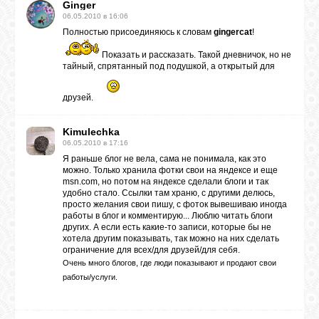
Ginger
06.05.2010 в 16:06
Полностью присоединяюсь к словам
gingercat
!
Показать и рассказать. Такой дневничок, но не
тайный, спрятанный под подушкой, а открытый для
друзей.
Kimulechka
06.05.2010 в 17:16
Я раньше блог не вела, сама не понимала, как это
можно. Только хранила фотки свои на яндексе и еще
msn.com, но потом на яндексе сделали блоги и так
удобно стало. Ссылки там храню, с другими делюсь,
просто желания свои пишу, с фоток вывешиваю иногда
работы в блог и комментирую... Люблю читать блоги
других. А если есть какие-то записи, которые бы не
хотела другим показывать, так можно на них сделать
ограничение для всех/для друзей/для себя.
Очень много блогов, где люди показывают и продают свои
работы/услуги.