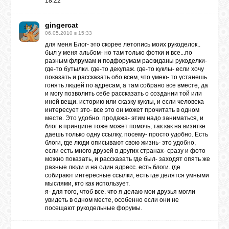
18:22
ВХОД
gingercat
06.05.2010 в 15:33
для меня Блог- это скорее летопись моих рукоделок..
был у меня альбом- но там только фотки и все...по
разным флрумам и подфорумам раскиданы рукоделки-
RSS
где-то бутылки. где-то декупаж. где-то куклы- если хочу
показать и рассказать обо всем, что умею- то устанешь
гонять людей по адресам, а там собрано все вместе, да
и могу позволить себе рассказать о создании той или
VK
иной вещи. историю или сказку куклы, и если человека
интересует это- все это он может прочитать в одном
месте. Это удобно. продажа- этим надо заниматься, и
блог в принципе тоже может помочь, так как на визитке
FACEBOOK
даешь только одну ссылку, посему- просто удобно. Есть
блоги, где люди описывают свою жизнь- это удобно,
если есть много друзей в других странах- сразу и фото
можно показать, и рассказать где был- заходят опять же
YOUTUBE
разные люди и на один адресс. есть блоги. где
собирают интересные ссылки, есть где делятся умными
мыслями, кто как использует.
я- для того, чтоб все. что я делаю мои друзья могли
PINTEREST
увидеть в одном месте, особенно если они не
посещают рукодельные форумы.