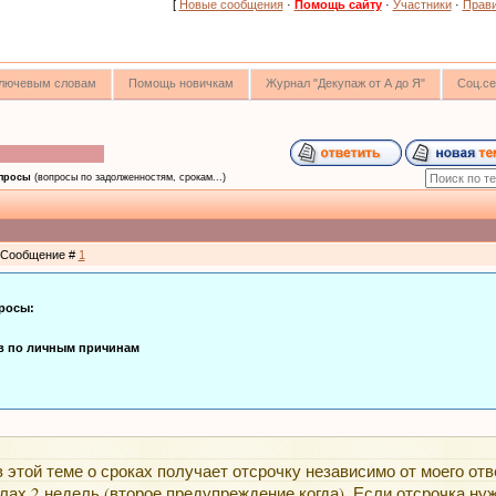
[
Новые сообщения
·
Помощь сайту
·
Участники
·
Прав
 ключевым словам
Помощь новичкам
Журнал "Декупаж от А до Я"
Соц.се
просы
(вопросы по задолженностям, срокам...)
 | Сообщение #
1
просы:
ов по личным причинам
 этой теме о сроках получает отсрочку независимо от моего отв
елах 2 недель (второе предупреждение когда). Если отсрочка ну