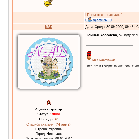
[ Посмотреть награды ]
NAD
Дата: Среда, 30.09.2009, 09:48 |
Тёмная_королева
, ок, будете 
Моя мастерская
"Всё, что вы видите во мне - это не моё
Администратор
Статус:
Offline
Награды:
40
Спасибо сказали :
74 раз(а)
Страна: Украина
Город: Николаев
Дата регистрации: 08.04.2007