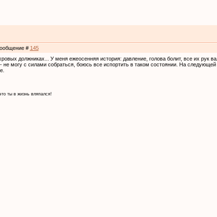
 Сообщение #
145
ахровых должниках... У меня ежеосенняя история: давление, голова болит, все их рук в
 - не могу с силами собраться, боюсь все испортить в таком состоянии. На следующе
е.
это ты в жизнь вляпался!