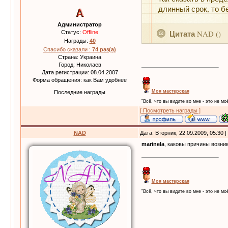
длинный срок, то б
Администратор
Цитата
NAD
(
)
Статус:
Offline
Награды:
40
Спасибо сказали :
74 раз(а)
Страна: Украина
Город: Николаев
Дата регистрации: 08.04.2007
Форма обращения: как Вам удобнее
Моя мастерская
Последние награды
"Всё, что вы видите во мне - это не моё
[ Посмотреть награды ]
NAD
Дата: Вторник, 22.09.2009, 05:30
marinela
, каковы причины возни
Моя мастерская
"Всё, что вы видите во мне - это не моё