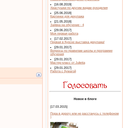
[16.08.2019]
Хвастушки по другим видам рукоделия
[25.06.2018]
Картинки для декупажа
[21.05.2018]
Заявка на обучение - 4
[29.06.2017]
Моя первая работа
[17.02.2017]
Первая в Курске выставка декупажа!
[29.01.2017]
Вопросы по правилам школы и программе
обучения
[29.01.2017]
Мастер-класс от Julietta
[29.01.2017]
Работа с бумагой
Новое в блоге
[17.03.2015]
Пора в дорогу или не расстанусь с телефоном
)