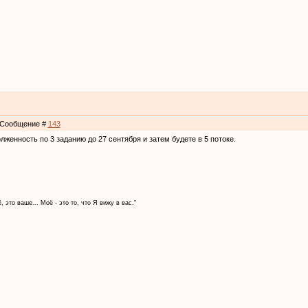
 | Сообщение #
143
долженность по 3 заданию до 27 сентября и затем будете в 5 потоке.
, это ваше... Моё - это то, что Я вижу в вас."