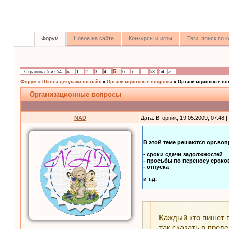
Форум
Новое на сайте
Конкурсы и игры
Теги, поиск по
5
Страница
5
из
54
«
1
2
3
4
6
7
…
53
54
»
Форум
»
Школа декупажа он-лайн
»
Организационные вопросы
»
Организационные во
Организационные вопросы
NAD
Дата: Вторник, 19.05.2009, 07:48
В этой теме решаются орг.во
- сроки сдачи задолжностей
- просьбы по переносу срок
- отпуска
и т.д.
Каждый кто пишет в
так сказать в пред