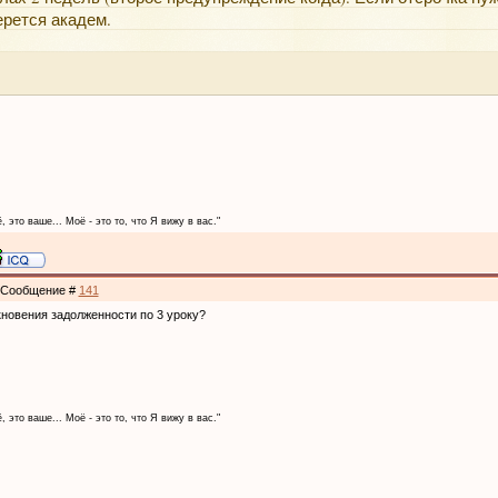
ерется академ.
, это ваше... Моё - это то, что Я вижу в вас."
 | Сообщение #
141
кновения задолженности по 3 уроку?
, это ваше... Моё - это то, что Я вижу в вас."