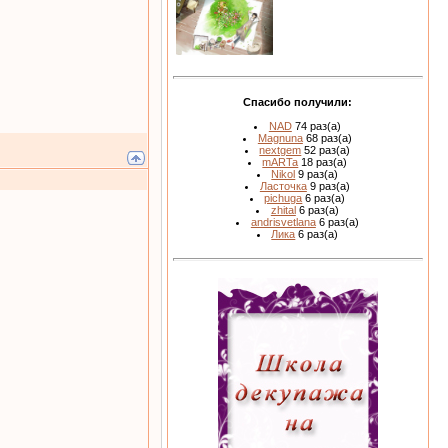
Спасибо получили:
NAD
74 раз(а)
Magnuna
68 раз(а)
nextgem
52 раз(а)
mARTa
18 раз(а)
Nikol
9 раз(а)
Ласточка
9 раз(а)
pichuga
6 раз(а)
zhital
6 раз(а)
andrisvetlana
6 раз(а)
Лика
6 раз(а)