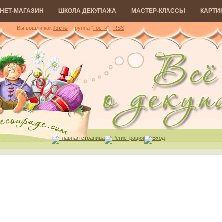
НЕТ-МАГАЗИН
ШКОЛА ДЕКУПАЖА
МАСТЕР-КЛАССЫ
КАРТИ
Вы вошли как
Гость
| Группа "
Гости
"
|
RSS
Главная страница
Регистрация
Вход