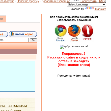
ила форума
·
Поиск по форуму
·
Добавить в Избранное
·
Распечатать
·
RSS
]
Powered by
Translate
Для просмотра сайта рекомендуем
ти
использовать браузеры:
Понравилось?
Расскажи о сайте в соцсетях или
оставь в закладках
(блок кнопок слева)
Посиделки у фонтана ;)
ета - автоматом
жна на более