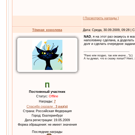
[ Посмотреть награды ]
Тёмная_королева
Дата: Среда, 30.09.2009, 09:28 |
NAD
, я на этот раз окажусь в м
наполовину сделана, а доделать
долг и сделать очередное задани
"Рано или поздно, так или иначе..."(с)
А ты думал, что в сказку попал? Неет, 
Постоянный участник
Статус:
Offline
Награды:
7
Спасибо сказали :
3 раз(а)
Страна: Российская Федерация
Город: Екатеринбург
Дата регистрации: 19.05.2009
Форма обращения: не имеет значения
Последние награды