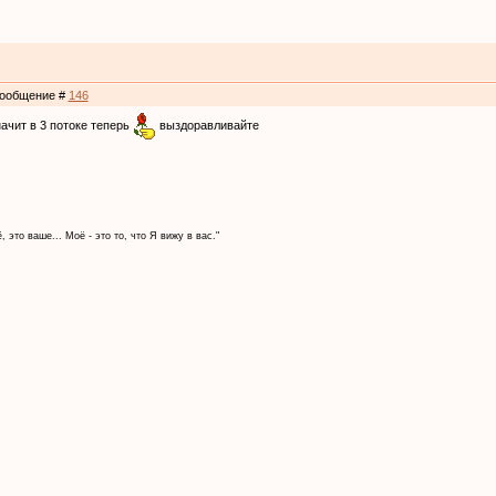
 Сообщение #
146
значит в 3 потоке теперь
выздоравливайте
, это ваше... Моё - это то, что Я вижу в вас."