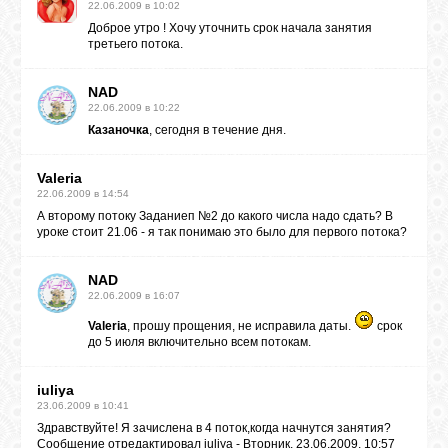
22.06.2009 в 10:02
Доброе утро ! Хочу уточнить срок начала занятия
третьего потока.
NAD
22.06.2009 в 10:22
Казаночка
, сегодня в течение дня.
Valeria
22.06.2009 в 14:54
А второму потоку Заданиеп №2 до какого числа надо сдать? В
уроке стоит 21.06 - я так понимаю это было для первого потока?
NAD
22.06.2009 в 16:07
Valeria
, прошу прощения, не исправила даты.
срок
до 5 июля включительно всем потокам.
iuliya
23.06.2009 в 10:41
Здравствуйте! Я зачислена в 4 поток,когда начнутся занятия?
Сообщение отредактировал
iuliya
-
Вторник, 23.06.2009, 10:57