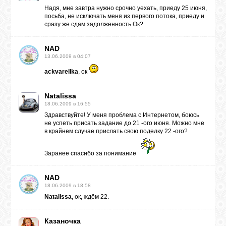
Надя, мне завтра нужно срочно уехать, приеду 25 июня,
посьба, не исключать меня из первого потока, приеду и
сразу же сдам задолженность.Ок?
NAD
13.06.2009 в 04:07
ackvarellka
, ок
Natalissa
18.06.2009 в 16:55
Здравствуйте! У меня проблема с Интернетом, боюсь
не успеть присать задание до 21 -ого июня. Можно мне
в крайнем случае прислать свою поделку 22 -ого?
Заранее спасибо за понимание
NAD
18.06.2009 в 18:58
Natalissa
, ок, ждём 22.
Казаночка