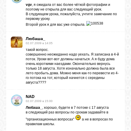
vgv
, я ожидала от вас более чёткой фотографии и
поэтому не открыла для вас следующий урок.
В слудующем урока, пожалуйста, учтите замечание по
первому уроку.
Второй урок я для вас уже открыла.
Любаша_
02.07.2009 в 14:05
такой вопрос.
совершенно неожиданно надо уехать. Я записана в 4-й
поток. Уроки вот-вот должны начаться. А я буду дома
очень короткими наездами. Окончательно вернусь
только 18 августа. Хотя изначально должна была все
лето пробыть дома. Можно меня как-то перевести из 4-
го потока на тот, который начнется с середины
августа????
NAD
02.07.2009 в 15:00
Любаша_
, хорошо, будете в 7 потоке с 17 августа
в следующий раз вопросы по срокам задавайте в
"организационных вопросах"
а не в вопросах по
правилам школы.