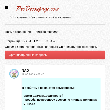
ГЛАВНАЯ
Всё о декупаже - Сундук полезностей для декупажа
НОВОСТИ
Новые сообщения
·
Поиск по форуму
Страница
1
из
54
1
2
3
…
53
54
»
БЛОГ
Форум
»
Организационные вопросы
»
Организационные вопросы
Организационные вопросы
ФОРУМ
NAD
19.05.2009 в 07:48
СТАТЬИ
В этой теме решаются орг.вопросы:
КАРТИНКИ
- сроки сдачи задолжностей
- просьбы по переносу сроков по личным причинам
- отпуска
ВИДЕО