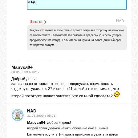
и т.д.
ГАЛЕРЕЯ
NAD
Цитата
(
)
Каждый кто пишет в этой теме о сроках получает отсрочку независимо
ШКОЛА
от моего ответа - автоматом так сказать в пределах 2 недель (второе
ДЕКУПАЖА
предупреждение когда). Если отсрочка нужна на более длинный срок,
то берется академ.
ОТЗЫВЫ
УЧЕНИКОВ
Маруся04
30.05.2009 в 16:17
Добрый день!
записана во втором потоке! но подврнулась возможность
МАГАЗИН
отдохнуть. уезжаю с 27 июня по 11 июля! я так понимаю , что
второй поток уже начнет занятия. что со мной сделаете?
FAQ
NAD
31.05.2009 в 05:01
Маруся04
, добрый день!
СВЯЗЬ
второй поток должен начать обучение уже с 8 июня
Вы можете изучить 1-й урок в принципе и уехать, а потом