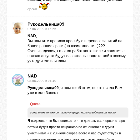
сроки
Рукодельница09
07.06.2009 в 16:55
NAD
,
Вы помните про мою просьбу о переносе занятий на
более ранние сроки (по возможности...)???
Очень надеюсь, т.к. сама работаю в школе и занятия с
начала августа будут осложнены подготовкой к новому
уч.году и его началом...
NAD
08.06.2009 в 04:40
Рукодельница09
, я помню об этом, но отвечала Вам
уже в еме Заявка:
Quote
сожалению только согласно очереди, если освободиться место
Я надеюсь, что Вы понимаете, что двигать вас через четыре
потока будет просто некрасиво по отношению к другм
участникам + с 20 июля скорее всего у нас будет отпуск в
школе и магазине, поэтому занятия у всех групп будут