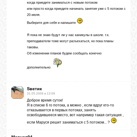
когда приедите заниматься с новым потоком
ВХОД
или просто когда приедите начинать занятия уже с 5 потоком с
20 июля.
Выберите для себя и напишите
Я пока не знаю будут ли у нас каникулы в школе. т.к.
RSS
преподаватели тоже могут разъехаться, но пока планы
таковы.
Об изменении планов будем сообщать конечно
VK
дополнительно
FACEBOOK
Sветик
31.05.2009 в 13:09
YOUTUBE
Доброе время суток!
Я в списке 6 го потока, а можно , если вдруг кто-то
отказывается в первых потоках, занять
освободившееся место, вот например такая ситуация ,
PINTEREST
если Маруся решит заниматься с 5 потоком... ?