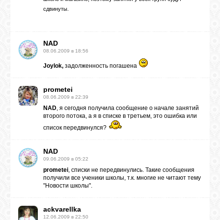
сдвинуты.
NAD
08.06.2009 в 18:56
Joylok,
задолженность погашена
prometei
08.06.2009 в 22:39
NAD
, я сегодня получила сообщение о начале занятий
второго потока, а я в списке в третьем, это ошибка или
список передвинулся?
NAD
09.06.2009 в 05:22
prometei
, списки не передвинулись. Такие сообщения
получили все ученики школы, т.к. многие не читают тему
"Новости школы".
ackvarellka
12.06.2009 в 22:50