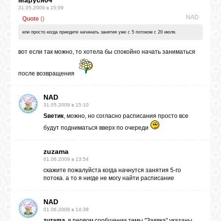
Маруся04
31.05.2009 в 15:09
NAD
Quote
(
)
или просто когда приедите начинать занятия уже с 5 потоком с 20 июля.
вот если так можно, то хотела бы спокойно начать заниматься
после возвращения
NAD
31.05.2009 в 15:10
Sветик
, можно, но согласно расписания просто все
будут подниматься вверх по очереди
zuzama
01.06.2009 в 13:54
скажите пожалуйста когда начнутся занятия 5-го
потока. а то я нигде не могу найти расписание
NAD
01.06.2009 в 14:38
zuzama
, в первом сообщении темы "Заявка" указаны