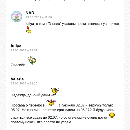
NAD
23.06.2009 в 11:06
iuliya
, в теме
"Заявка"
указаны сроки в списках учащихся
iuliya
23.06.2009 в 13:07
Спасибо
Valeria
24.06.2009 в 13:20
Надежда, добрый день!
Просьба о переносе.
Я уезжаю 02.07 и вернусь только
05.07. Можно ли перенести срок сдачи на 06.07? Я буду очень
страться все сдать до 02.07, но со стеклом не очень дружу.
поэтому боюсь, что просто не успею.