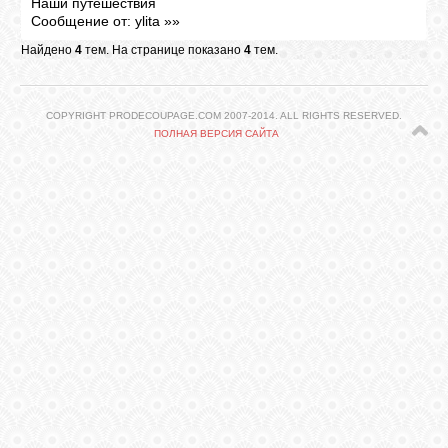
Наши путешествия
Сообщение от:
ylita
»»
ГАЛЕРЕЯ
Найдено
4
тем. На странице показано
4
тем.
ШКОЛА
COPYRIGHT PRODECOUPAGE.COM 2007-2014. ALL RIGHTS RESERVED.
ДЕКУПАЖА
ПОЛНАЯ ВЕРСИЯ САЙТА
ОТЗЫВЫ
УЧЕНИКОВ
МАГАЗИН
FAQ
СВЯЗЬ