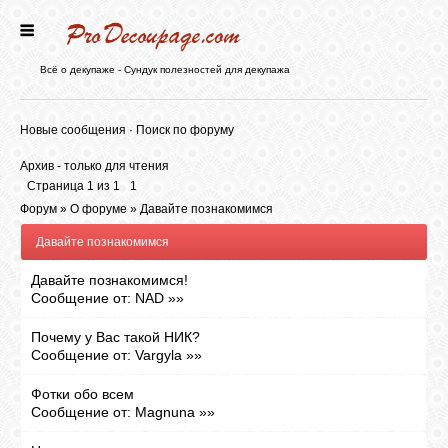
ГЛАВНАЯ
Всё о декупаже - Сундук полезностей для декупажа
НОВОСТИ
Новые сообщения
·
Поиск по форуму
Архив - только для чтения
БЛОГ
Страница
1
из
1
1
Форум
»
О форуме
»
Давайте познакомимся
Давайте познакомимся
ФОРУМ
Давайте познакомимся!
Сообщение от:
NAD
»»
СТАТЬИ
Почему у Вас такой НИК?
Сообщение от:
Vargyla
»»
КАРТИНКИ
Фотки обо всем
Сообщение от:
Magnuna
»»
ВИДЕО