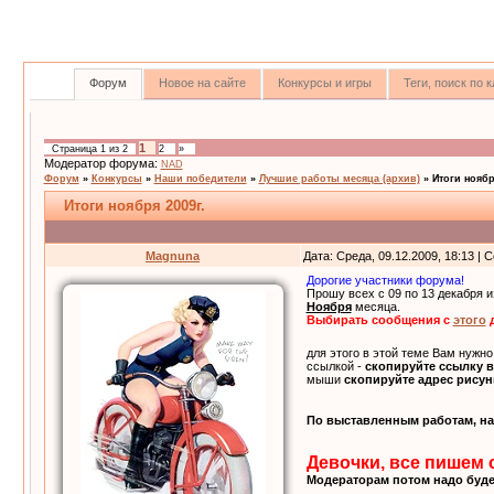
Форум
Новое на сайте
Конкурсы и игры
Теги, поиск по
1
Страница
1
из
2
2
»
Модератор форума:
NAD
Форум
»
Конкурсы
»
Наши победители
»
Лучшие работы месяца (архив)
»
Итоги ноябр
Итоги ноября 2009г.
Magnuna
Дата: Среда, 09.12.2009, 18:13 |
Дорогие участники форума!
Прошу всех с 09 по 13 декабря 
Ноября
месяца.
Выбирать сообщения с
этого
для этого в этой теме Вам нужн
ссылкой -
скопируйте ссылку 
мыши
скопируйте адрес рисун
По выставленным работам, наб
Девочки, все пишем с
Модераторам потом надо будет