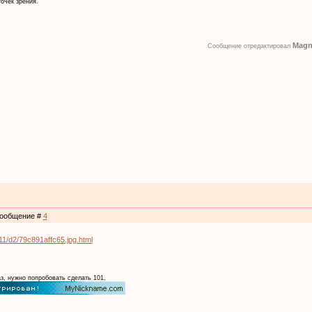
очек зрения.
Magn
Сообщение отредактировал
 Сообщение #
4
0911/d2/79c891affc65.jpg.html
з, нужно попробовать сделать 101.