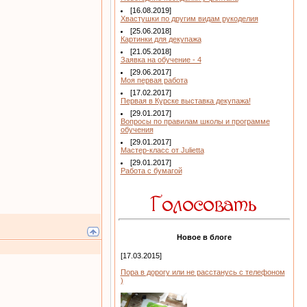
[16.08.2019]
Хвастушки по другим видам рукоделия
[25.06.2018]
Картинки для декупажа
[21.05.2018]
Заявка на обучение - 4
[29.06.2017]
Моя первая работа
[17.02.2017]
Первая в Курске выставка декупажа!
[29.01.2017]
Вопросы по правилам школы и программе
обучения
[29.01.2017]
Мастер-класс от Julietta
[29.01.2017]
Работа с бумагой
Новое в блоге
[17.03.2015]
Пора в дорогу или не расстанусь с телефоном
)