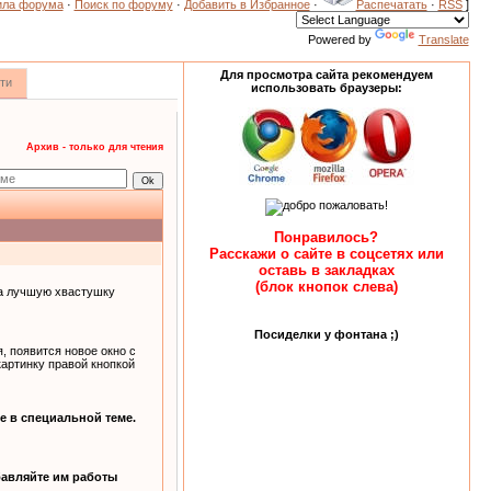
ила форума
·
Поиск по форуму
·
Добавить в Избранное
·
Распечатать
·
RSS
]
Powered by
Translate
Для просмотра сайта рекомендуем
ти
использовать браузеры:
Архив - только для чтения
Понравилось?
Расскажи о сайте в соцсетях или
оставь в закладках
(блок кнопок слева)
на лучшую хвастушку
Посиделки у фонтана ;)
, появится новое окно с
картинку правой кнопкой
е в специальной теме.
бавляйте им работы