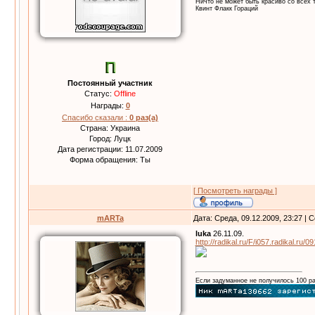
Ничто не может быть красиво со всех т
Квинт Флакк Гораций
Постоянный участник
Статус:
Offline
Награды:
0
Спасибо сказали :
0 раз(а)
Страна: Украина
Город: Луцк
Дата регистрации: 11.07.2009
Форма обращения: Ты
[ Посмотреть награды ]
mARTa
Дата: Среда, 09.12.2009, 23:27 |
luka
26.11.09.
http://radikal.ru/F/i057.radikal.ru/
Если задуманное не получилось 100 ра