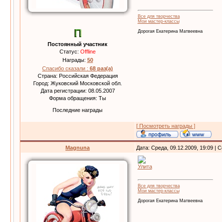
Все для творчества
Мои мастер-классы
Дорогая Екатерина Матвеевна
Постоянный участник
Статус:
Offline
Награды:
50
Спасибо сказали :
68 раз(а)
Страна: Российская Федерация
Город: Жуковский Московской обл.
Дата регистрации: 08.05.2007
Форма обращения: Ты
Последние награды
[ Посмотреть награды ]
Magnuna
Дата: Среда, 09.12.2009, 19:09 |
Улита
Все для творчества
Мои мастер-классы
Дорогая Екатерина Матвеевна