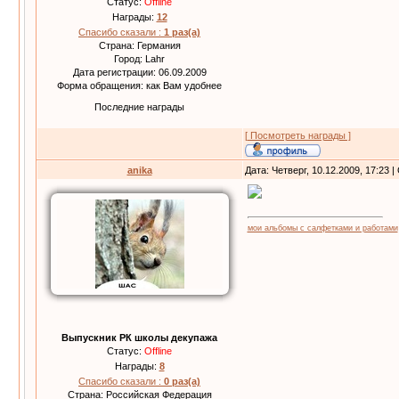
Статус:
Offline
Награды:
12
Спасибо сказали :
1 раз(а)
Страна: Германия
Город: Lahr
Дата регистрации: 06.09.2009
Форма обращения: как Вам удобнее
Последние награды
[ Посмотреть награды ]
anika
Дата: Четверг, 10.12.2009, 17:23
мои альбомы с салфетками и работами
Выпускник РК школы декупажа
Статус:
Offline
Награды:
8
Спасибо сказали :
0 раз(а)
Страна: Российская Федерация