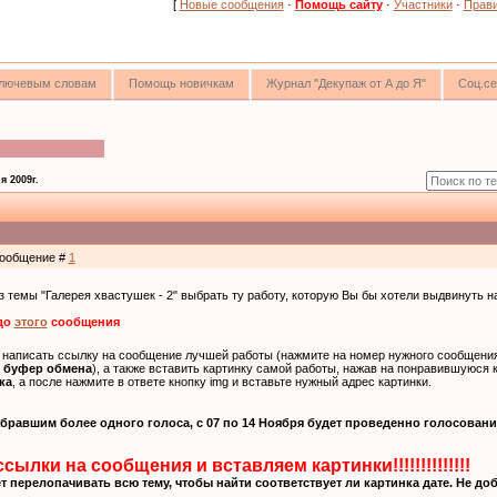
[
Новые сообщения
·
Помощь сайту
·
Участники
·
Прав
 ключевым словам
Помощь новичкам
Журнал "Декупаж от А до Я"
Соц.се
я 2009г.
 Сообщение #
1
из темы "Галерея хвастушек - 2" выбрать ту работу, которую Вы бы хотели выдвинуть 
до
этого
сообщения
о написать ссылку на сообщение лучшей работы (нажмите на номер нужного сообщения
в буфер обмена
), а также вставить картинку самой работы, нажав на понравившуюся 
ка
, а после нажмите в ответе кнопку img и вставьте нужный адрес картинки.
равшим более одного голоса, с 07 по 14 Ноября будет проведенно голосовани
сылки на сообщения и вставляем картинки!!!!!!!!!!!!!!
 перелопачивать всю тему, чтобы найти соответствует ли картинка дате. Не до