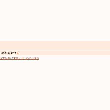
 | Сообщение #
6
um/13-387-24689-16-1257119966