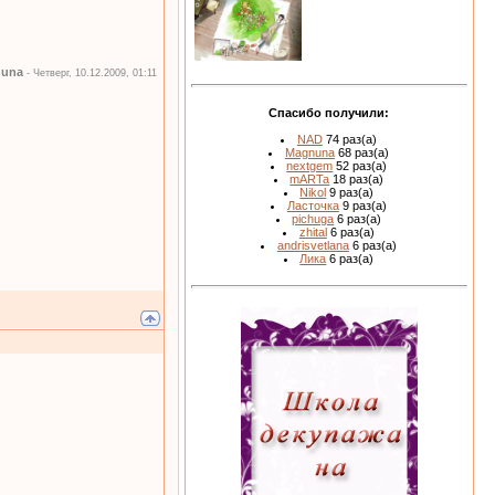
una
-
Четверг, 10.12.2009, 01:11
Спасибо получили:
NAD
74 раз(а)
Magnuna
68 раз(а)
nextgem
52 раз(а)
mARTa
18 раз(а)
Nikol
9 раз(а)
Ласточка
9 раз(а)
pichuga
6 раз(а)
zhital
6 раз(а)
andrisvetlana
6 раз(а)
Лика
6 раз(а)