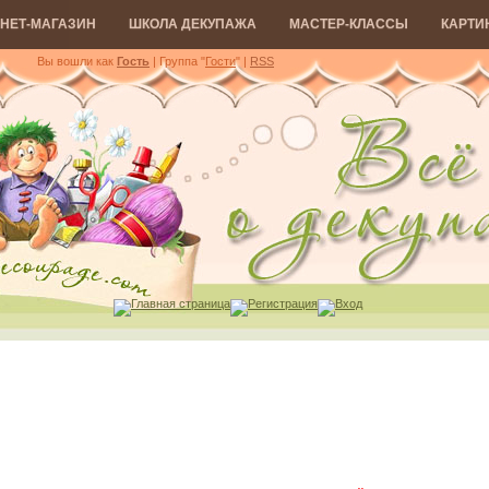
НЕТ-МАГАЗИН
ШКОЛА ДЕКУПАЖА
МАСТЕР-КЛАССЫ
КАРТИ
Вы вошли как
Гость
| Группа "
Гости
"
|
RSS
Главная страница
Регистрация
Вход