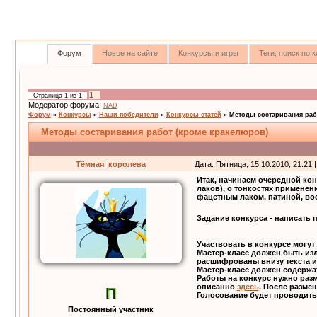
Форум
Новое на сайте
Конкурсы и игры
Теги, поиск по
1
Страница
1
из
1
Модератор форума:
NAD
Форум
»
Конкурсы
»
Наши победители
»
Конкурсы статей
»
Методы состаривания раб
Методы состаривания работ (кроме кракелюров)
Тёмная_королева
Дата: Пятница, 15.10.2010, 21:21
Итак, начинаем очередной кон
лаков), о тонкостях применен
фацетным лаком, патиной, вос
Задание конкурса - написать 
Участвовать в конкурсе могут
Мастер-класс должен быть из
расшифрованы внизу текста ил
Мастер-класс должен содержат
Работы на конкурс нужно раз
описанно
здесь
. После размещ
Голосование будет проводить
Постоянный участник