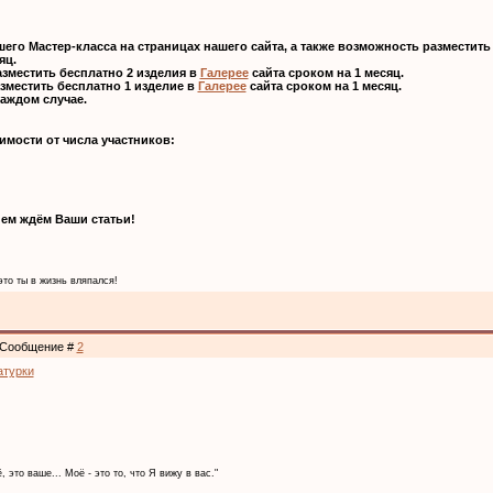
его Мастер-класса на страницах нашего сайта, а также возможность разместить
яц.
зместить бесплатно 2 изделия в
Галерее
сайта сроком на 1 месяц.
зместить бесплатно 1 изделие в
Галерее
сайта сроком на 1 месяц.
аждом случае.
имости от числа участников:
ием ждём Ваши статьи!
это ты в жизнь вляпался!
 | Сообщение #
2
атурки
, это ваше... Моё - это то, что Я вижу в вас."