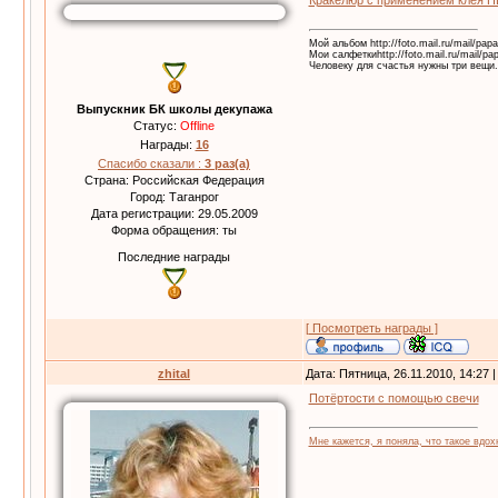
Кракелюр с применением клея П
Мой альбом http://foto.mail.ru/mail/pa
Мои салфеткиhttp://foto.mail.ru/mail/
Человеку для счастья нужны три вещи. 
Выпускник БК школы декупажа
Статус:
Offline
Награды:
16
Спасибо сказали :
3 раз(а)
Страна: Российская Федерация
Город: Таганрог
Дата регистрации: 29.05.2009
Форма обращения: ты
Последние награды
[ Посмотреть награды ]
zhital
Дата: Пятница, 26.11.2010, 14:27
Потёртости с помощью свечи
Мне кажется, я поняла, что такое вдох