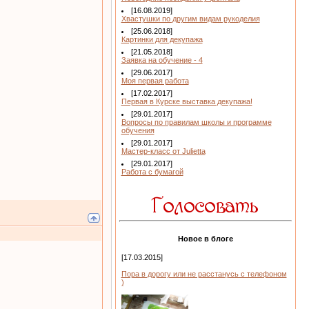
[16.08.2019]
Хвастушки по другим видам рукоделия
[25.06.2018]
Картинки для декупажа
[21.05.2018]
Заявка на обучение - 4
[29.06.2017]
Моя первая работа
[17.02.2017]
Первая в Курске выставка декупажа!
[29.01.2017]
Вопросы по правилам школы и программе
обучения
[29.01.2017]
Мастер-класс от Julietta
[29.01.2017]
Работа с бумагой
Новое в блоге
[17.03.2015]
Пора в дорогу или не расстанусь с телефоном
)