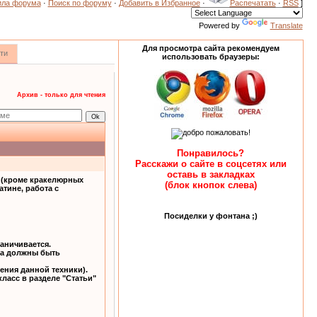
ила форума
·
Поиск по форуму
·
Добавить в Избранное
·
Распечатать
·
RSS
]
Powered by
Translate
Для просмотра сайта рекомендуем
ти
использовать браузеры:
Архив - только для чтения
Понравилось?
Расскажи о сайте в соцсетях или
оставь в закладках
т (кроме кракелюрных
(блок кнопок слева)
тине, работа с
Посиделки у фонтана ;)
раничивается.
ва должны быть
ения данной техники).
класс в разделе "Статьи"