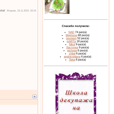
ital
-
Вторник, 16.11.2010, 20:24
Спасибо получили:
NAD
74 раз(а)
Magnuna
68 раз(а)
nextgem
52 раз(а)
mARTa
18 раз(а)
Nikol
9 раз(а)
Ласточка
9 раз(а)
pichuga
6 раз(а)
zhital
6 раз(а)
andrisvetlana
6 раз(а)
Лика
6 раз(а)