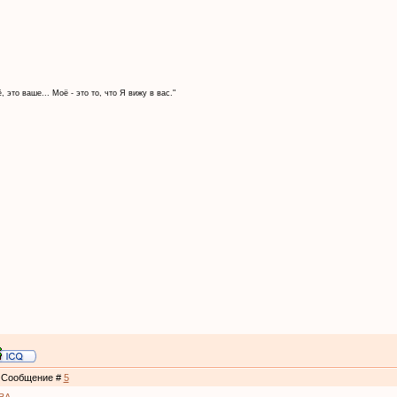
, это ваше... Моё - это то, что Я вижу в вас."
 | Сообщение #
5