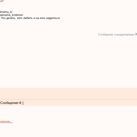
ВА
paimama_k/
papaimama_k/obmen
Что делать, кого любить и на кого надеяться.
Сообщение отредактировал
 | Сообщение #
6
новение...