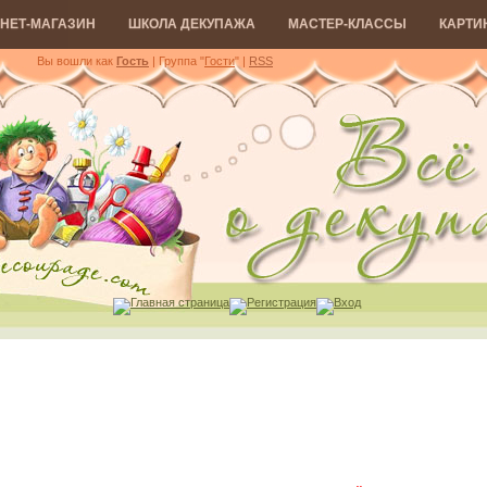
НЕТ-МАГАЗИН
ШКОЛА ДЕКУПАЖА
МАСТЕР-КЛАССЫ
КАРТИ
Вы вошли как
Гость
| Группа "
Гости
"
|
RSS
Главная страница
Регистрация
Вход