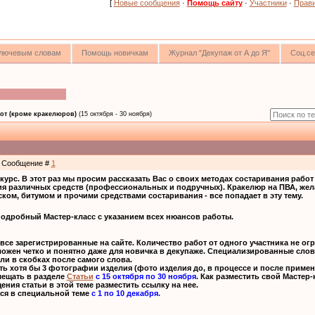
[
Новые сообщения
·
Помощь сайту
·
Участники
·
Прав
 ключевым словам
Помощь новичкам
Журнал "Декупаж от А до Я"
Соц.се
от (кроме кракелюров)
(15 октября - 30 ноября)
 | Сообщение #
1
курс. В этот раз мы просим рассказать Вас о своих методах состаривания рабо
ия различных средств (профессиональных и подручных). Кракелюр на ПВА, жела
ком, битумом и прочими средствами состаривания - все попадает в эту тему.
подробный Мастер-класс с указанием всех нюансов работы.
 все зарегистрированные на сайте. Количество работ от одного участника не ог
ложен четко и понятно даже для новичка в декупаже. Специализированные сло
и в скобках после самого слова.
ь хотя бы 3 фотографии изделия (фото изделия до, в процессе и после примен
мещать в разделе
Статьи
с 15 октября по 30 ноября
. Как разместить свой Мастер-
ения статьи в этой теме разместить ссылку на нее.
ся в специальной теме
с 1 по 10 декабря.