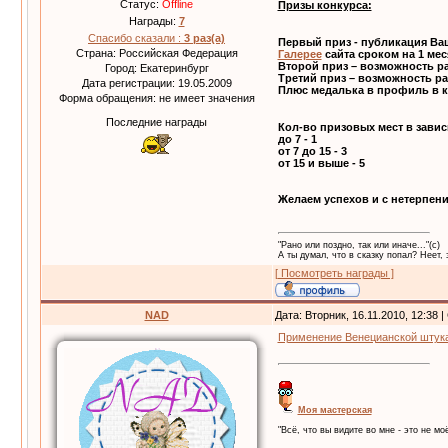
Статус:
Offline
Призы конкурса:
Награды:
7
Спасибо сказали :
3 раз(а)
Первый приз - публикация Ваш
Страна: Российская Федерация
Галерее
сайта сроком на 1 мес
Второй приз – возможность ра
Город: Екатеринбург
Третий приз – возможность ра
Дата регистрации: 19.05.2009
Плюс медалька в профиль в к
Форма обращения: не имеет значения
Последние награды
Кол-во призовых мест в завис
до 7 - 1
от 7 до 15 - 3
от 15 и выше - 5
Желаем успехов и с нетерпен
"Рано или поздно, так или иначе..."(с)
А ты думал, что в сказку попал? Неет, 
[ Посмотреть награды ]
NAD
Дата: Вторник, 16.11.2010, 12:38
Применение Венецианской штук
Моя мастерская
"Всё, что вы видите во мне - это не моё