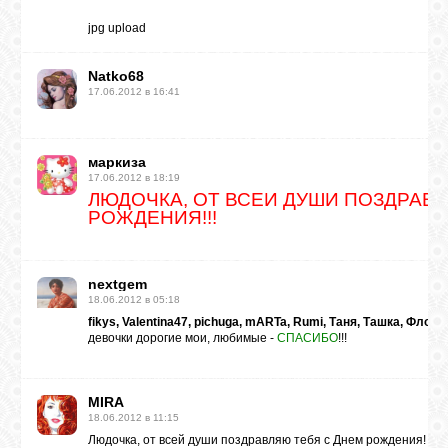
jpg upload
Natko68
17.06.2012 в 16:41
маркиза
17.06.2012 в 18:19
ЛЮДОЧКА, ОТ ВСЕЙ ДУШИ ПОЗДРАВ
РОЖДЕНИЯ!!!
nextgem
18.06.2012 в 05:18
fikys, Valentina47, pichuga, mARTa, Rumi, Таня, Ташка, Флоя,
девочки дорогие мои, любимые -
СПАСИБО
!!!
MIRA
18.06.2012 в 11:15
Людочка, от всей души поздравляю тебя с Днем рождения! (про