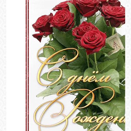
ГАЛЕРЕЯ
ШКОЛА
ДЕКУПАЖА
ОТЗЫВЫ
УЧЕНИКОВ
МАГАЗИН
FAQ
СВЯЗЬ