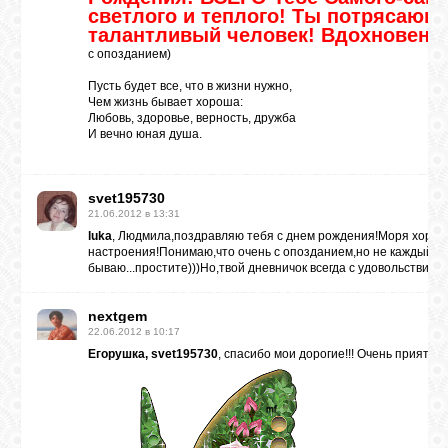
светлого и теплого! Ты потрясающ
талантливый человек! Вдохновения
с опозданием)
Пусть будет все, что в жизни нужно,
Чем жизнь бывает хороша:
Любовь, здоровье, верность, дружба
И вечно юная душа.
svet195730
21.06.2012 в 13:31
luka
, Людмила,поздравляю тебя с днем рождения!Моря хорош
настроения!Понимаю,что очень с опозданием,но не каждый де
бываю...простите)))Но,твой дневничок всегда с удовольствием
nextgem
22.06.2012 в 10:17
Егорушка, svet195730
, спасибо мои дорогие!!! Очень приятно!