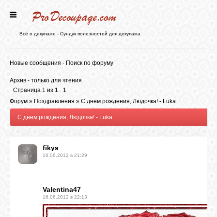
ГЛАВНАЯ
Всё о декупаже - Сундук полезностей для декупажа
НОВОСТИ
Новые сообщения
·
Поиск по форуму
Архив - только для чтения
БЛОГ
Страница
1
из
1
1
Форум
»
Поздравления
»
С днем рождения, Людочка! - Luka
С днем рождения, Людочка! - Luka
ФОРУМ
fikys
СТАТЬИ
16.06.2012 в 21:29
КАРТИНКИ
Valentina47
16.06.2012 в 22:13
ВИДЕО