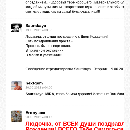
опозданием...) Здоровья тебе хорошего , материального благо
каждой минуты жизни , творческого вдохновения и чтобы тебя 
светлые люди, как ты сама! Будь счастлива!!!
Saurskaya
19.06.2012 в 03:36
Людмила, от души поздравляю с Днем Рождения!
Суть поздравления проста -
Прожить бы лет еще полста
В приятном окружении
В любви и уважении!!!
Сообщение отредактировал
Saurskaya
-
Вторник, 19.06.2012, 
nextgem
20.06.2012 в 04:50
Saurskaya
,
MIRA
, спасибо мои дорогие! Искренне Вам благод
Егорушка
20.06.2012 в 08:17
Людочка, от ВСЕЙ души поздравля
Рождения! ВСЕГО Тебе Самого-само