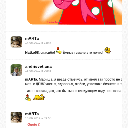
mARTa
14.06.2012 в 23:44
Natko68
, спасибо!
Ёжик в тумане это нечто!
andrisvetlana
15.06.2012 в 09:45
mARTa
, Мариша, я везде отмечусь, от меня так просто не от
моя, с ДР!!!Счастья, здоровья, любви, успехов в бизнесе и твор
тихонько загадаю, что бы ты и в следующем году не отказала
mARTa
15.06.2012 в 09:56
Quote
(
)