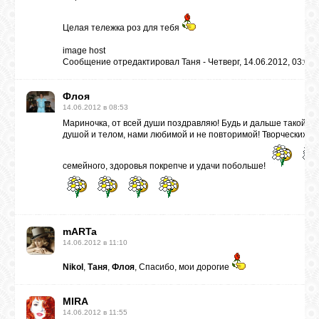
Целая тележка роз для тебя
image host
Сообщение отредактировал
Таня
-
Четверг, 14.06.2012, 03:03
Флоя
14.06.2012 в 08:53
Мариночка, от всей души поздравляю! Будь и дальше такой мо
душой и телом, нами любимой и не повторимой! Творческих те
семейного, здоровья покрепче и удачи побольше!
mARTa
14.06.2012 в 11:10
Nikol
,
Таня
,
Флоя
, Спасибо, мои дорогие
MIRA
14.06.2012 в 11:55