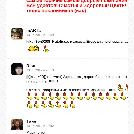
самые горячие самые добрые пожелания-все
ВсЁ удается! Счастья и Здоровья! Цвети! Т
твоих поклонников (нас)
mARTa
13.06.2012 в 22:59
luka
,
Зоя0208
,
Natalissa
,
маркиза
,
Егорушка
,
pichuga
, спасиб
Nikol
13.06.2012 в 23:13
[b][size=10][color=red]Мариночка , дорогой наш человек , позд
поздравляю. !!!!!!!!!!
Счестья , здоровья и исплнения всех желаний !!!!!!!!!!!
Таня
14.06.2012 в 03:02
Мариночка