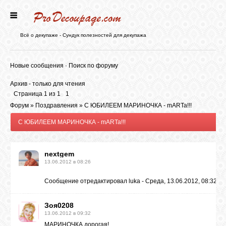
ГЛАВНАЯ
Всё о декупаже - Сундук полезностей для декупажа
НОВОСТИ
Новые сообщения
·
Поиск по форуму
Архив - только для чтения
БЛОГ
Страница
1
из
1
1
Форум
»
Поздравления
»
С ЮБИЛЕЕМ МАРИНОЧКА - mARTa!!!
С ЮБИЛЕЕМ МАРИНОЧКА - mARTa!!!
ФОРУМ
nextgem
СТАТЬИ
13.06.2012 в 08:26
Сообщение отредактировал
luka
-
Среда, 13.06.2012, 08:32
КАРТИНКИ
Зоя0208
13.06.2012 в 09:32
ВИДЕО
МАРИНОЧКА,дорогая!