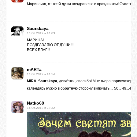
Мариночка, от всей души поздравляю с праздником! Счастья т
Saurskaya
14.06.2012 в 14:03
МАРИНА!
ПОЗДРАВЛЯЮ ОТ ДУШИ!!!!
ВСЕХ БЛАГ!!!
mARTa
14.06.2012 в 14:54
MIRA
,
Saurskaya
, девчёнки, спасибо! Мне вчера парикмахер с
календарь нужно в обратную сторону включать.... 50... 49...48...
Natko68
14.06.2012 в 23:32