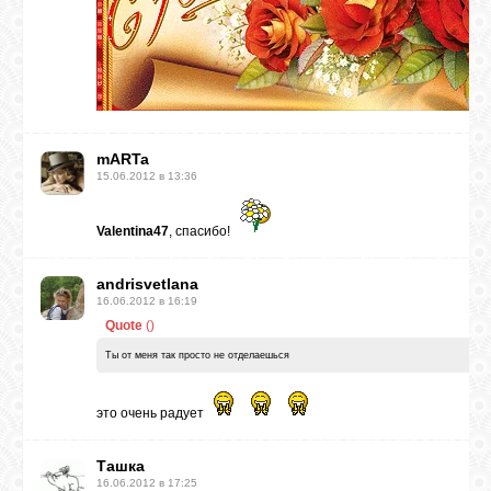
mARTa
15.06.2012 в 13:36
Valentina47
, спасибо!
andrisvetlana
16.06.2012 в 16:19
Quote
(
)
Ты от меня так просто не отделаешься
это очень радует
Ташка
16.06.2012 в 17:25