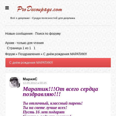
ГЛАВНАЯ
Всё о декупаже - Сундук полезностей для декупажа
НОВОСТИ
Новые сообщения
·
Поиск по форуму
Архив - только для чтения
БЛОГ
Страница
1
из
1
1
Форум
»
Поздравления
»
С днём рождения МАРАТИК!!!
С днём рождения МАРАТИК!!!
ФОРУМ
МарияС
СТАТЬИ
12.05.2012 в 00:45
Маратик!!!От всего сердца
поздравляю!!!
КАРТИНКИ
Ты отличный, классный парень!
Ты на свете лучше всех!
Пусть 16 лет подарят
ВИДЕО