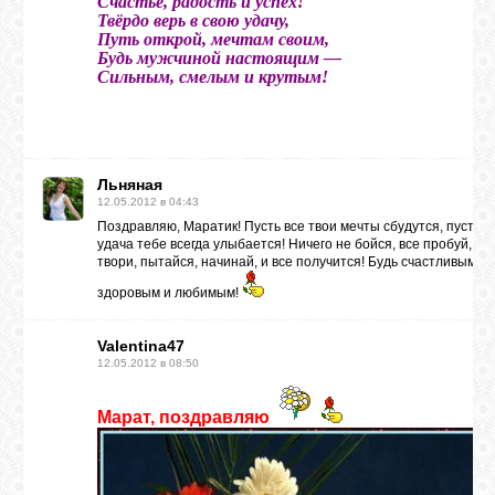
Счастье, радость и успех!
Твёрдо верь в свою удачу,
Путь открой, мечтам своим,
ГАЛЕРЕЯ
Будь мужчиной настоящим —
Сильным, смелым и крутым!
ШКОЛА
ДЕКУПАЖА
Льняная
12.05.2012 в 04:43
ОТЗЫВЫ
Поздравляю, Маратик! Пусть все твои мечты сбудутся, пусть
УЧЕНИКОВ
удача тебе всегда улыбается! Ничего не бойся, все пробуй,
твори, пытайся, начинай, и все получится! Будь счастливым,
здоровым и любимым!
МАГАЗИН
Valentina47
12.05.2012 в 08:50
FAQ
Марат, поздравляю
СВЯЗЬ