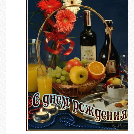
ВХОД
RSS
VK
FACEBOOK
YOUTUBE
PINTEREST