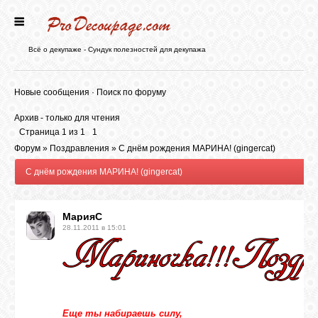
ГЛАВНАЯ
Всё о декупаже - Сундук полезностей для декупажа
НОВОСТИ
Новые сообщения
·
Поиск по форуму
Архив - только для чтения
БЛОГ
Страница
1
из
1
1
Форум
»
Поздравления
»
С днём рождения МАРИНА! (gingercat)
С днём рождения МАРИНА! (gingercat)
ФОРУМ
МарияС
СТАТЬИ
28.11.2011 в 15:01
КАРТИНКИ
ВИДЕО
Еще ты набираешь силу,