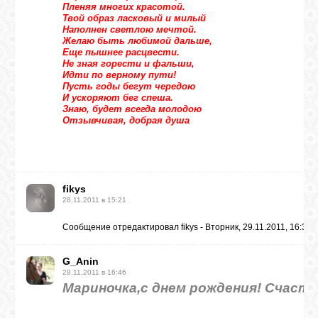
Пленяя многих красотой.
Твой образ ласковый и милый
Наполнен светлою мечтой.
ГАЛЕРЕЯ
Желаю быть любимой дальше,
Еще пышнее расцвести.
Не зная горести и фальши,
Идти по верному пути!
ШКОЛА
Пусть годы бегут чередою
ДЕКУПАЖА
И ускоряют бег спеша.
Знаю, будет всегда молодою
Отзывчивая, добрая душа
ОТЗЫВЫ
УЧЕНИКОВ
fikys
МАГАЗИН
28.11.2011 в 15:21
Сообщение отредактировал
fikys
-
Вторник, 29.11.2011, 16:32
FAQ
G_Anin
28.11.2011 в 16:46
СВЯЗЬ
Мариночка,с днем рождения! Счасть