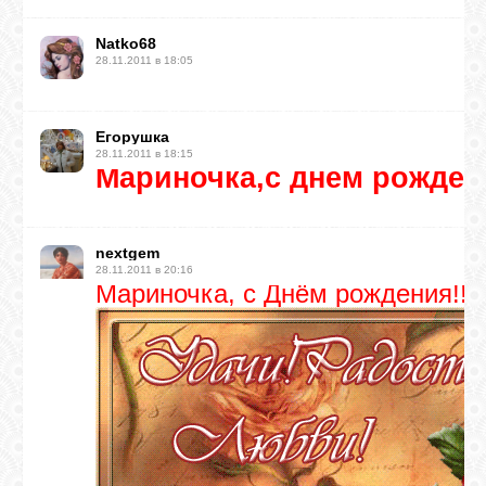
ВХОД
Natko68
28.11.2011 в 18:05
Егорушка
RSS
28.11.2011 в 18:15
Мариночка,с днем рождения!
VK
nextgem
28.11.2011 в 20:16
FACEBOOK
Мариночка, с Днём рождения!!!
YOUTUBE
PINTEREST