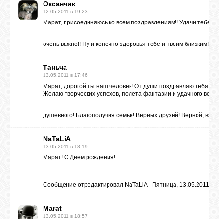
Оксанчик
12.05.2011 в 19:23
Марат, присоединяюсь ко всем поздравлениям!! Удачи тебе в
очень важно!! Ну и конечно здоровья тебе и твоим близким!!!
Таньча
13.05.2011 в 17:46
Марат, дорогой ты наш человек! От души поздравляю тебя с 
Желаю творческих успехов, полета фантазии и удачного вопло
душевного! Благополучия семье! Верных друзей! Верной, вза
NaTaLiA
13.05.2011 в 18:19
Марат! С Днем рождения!
Сообщение отредактировал
NaTaLiA
-
Пятница, 13.05.2011, 18
Marat
13.05.2011 в 18:57