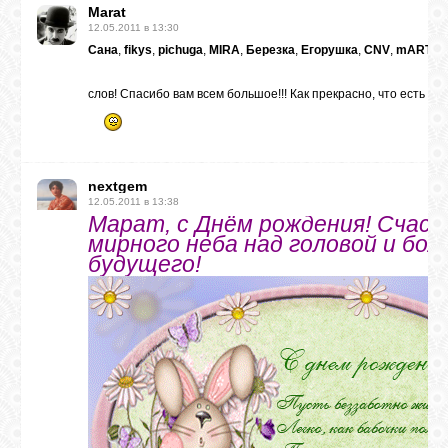
Marat
12.05.2011 в 13:30
Сана
,
fikys
,
pichuga
,
MIRA
,
Березка
,
Егорушка
,
CNV
,
mARTa
,
слов! Спасибо вам всем большое!!! Как прекрасно, что есть так
nextgem
12.05.2011 в 13:38
Марат, с Днём рождения! Счаст
мирного неба над головой и бо
будущего!