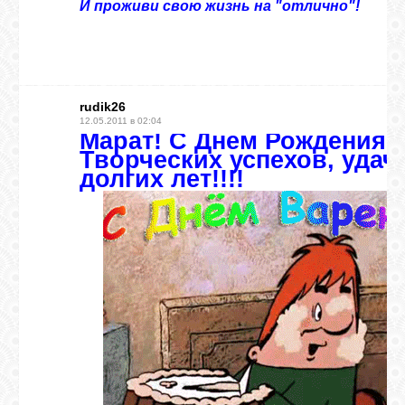
И проживи свою жизнь на "отлично"!
ВХОД
rudik26
RSS
12.05.2011 в 02:04
Марат! С Днем Рождения!!!
Творческих успехов, удач
долгих лет!!!!
VK
FACEBOOK
YOUTUBE
PINTEREST