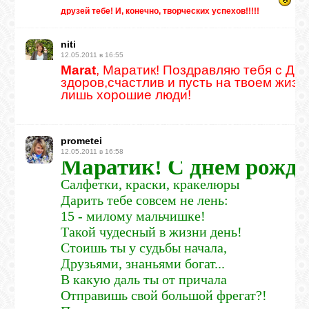
друзей тебе! И, конечно, творческих успехов!!!!!
niti
12.05.2011 в 16:55
Marat
, Маратик! Поздравляю тебя с Дне
здоров,счастлив и пусть на твоем жиз
лишь хорошие люди!
prometei
12.05.2011 в 16:58
Маратик! С днем рожде
Салфетки, краски, кракелюры
Дарить тебе совсем не лень:
15 - милому мальчишке!
Такой чудесный в жизни день!
Стоишь ты у судьбы начала,
Друзьями, знаньями богат...
В какую даль ты от причала
Отправишь свой большой фрегат?!