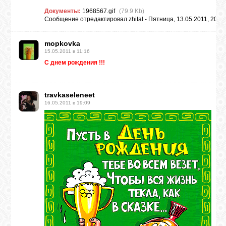
Документы:
1968567.gif
(79.9 Kb)
Сообщение отредактировал
zhital
-
Пятница, 13.05.2011, 20:01
mopkovka
15.05.2011 в 11:16
С днем рождения !!!
travkaseleneet
16.05.2011 в 19:09