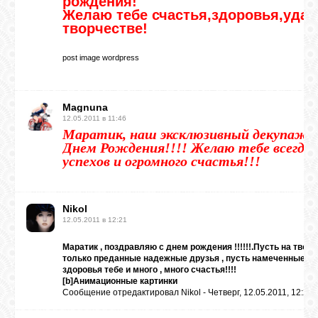
рождения!
Желаю тебе счастья,здоровья,удачи
творчестве!
post image wordpress
Magnuna
12.05.2011 в 11:46
Маратик, наш эксклюзивный декупажни
Днем Рождения!!!! Желаю тебе всегда 
успехов и огромного счастья!!!
Nikol
12.05.2011 в 12:21
Маратик , поздравляю с днем рождения !!!!!!.Пусть на тво
только преданные надежные друзья , пусть намеченные то
здоровья тебе и много , много счастья!!!!
[b]Анимационные картинки
Сообщение отредактировал
Nikol
-
Четверг, 12.05.2011, 12:22