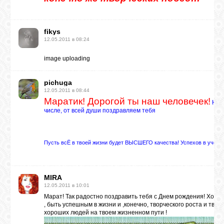
fikys
12.05.2011 в 08:24
image uploading
pichuga
12.05.2011 в 08:44
Маратик! Дорогой ты наш человечек!
Нас 
числе, от всей души поздравляем тебя
Пусть всЁ в твоей жизни будет ВЫСШЕГО качества! Успехов в учебе,
MIRA
12.05.2011 в 10:01
Марат! Так радостно поздравить тебя с Днем рождения! Хочу 
, быть успешным в жизни и ,конечно, творческого роста и твор
хороших людей на твоем жизненном пути !