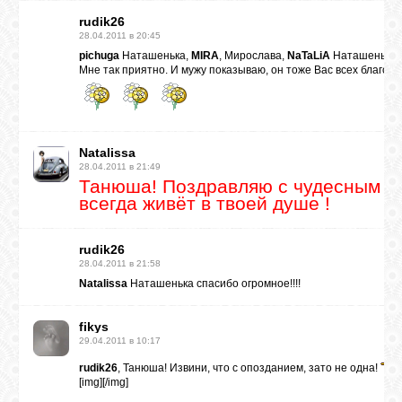
rudik26
28.04.2011 в 20:45
pichuga
Наташенька,
MIRA
, Мирослава,
NaTaLiA
Наташенька,
Мне так приятно. И мужу показываю, он тоже Вас всех благод
Natalissa
28.04.2011 в 21:49
Танюша! Поздравляю с чудесным тр
всегда живёт в твоей душе !
rudik26
28.04.2011 в 21:58
Natalissa
Наташенька спасибо огромное!!!!
fikys
29.04.2011 в 10:17
rudik26
, Танюша! Извини, что с опозданием, зато не одна!
[img]
[/img]