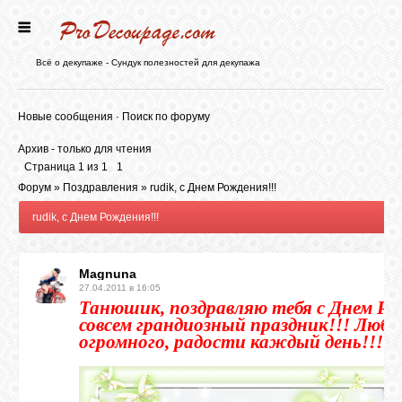
ГЛАВНАЯ
Всё о декупаже - Сундук полезностей для декупажа
НОВОСТИ
Новые сообщения
·
Поиск по форуму
Архив - только для чтения
БЛОГ
Страница
1
из
1
1
Форум
»
Поздравления
»
rudik, с Днем Рождения!!!
rudik, с Днем Рождения!!!
ФОРУМ
Magnuna
СТАТЬИ
27.04.2011 в 16:05
Танюшик, поздравляю тебя с Днем Рож
совсем грандиозный праздник!!! Любв
КАРТИНКИ
огромного, радости каждый день!!!!
ВИДЕО