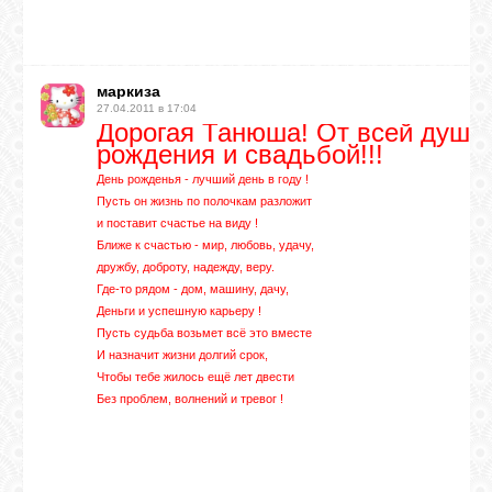
ВХОД
маркиза
27.04.2011 в 17:04
Дорогая Танюша! От всей души 
RSS
рождения и свадьбой!!!
День рожденья - лучший день в году !
Пусть он жизнь по полочкам разложит
VK
и поставит счастье на виду !
Ближе к счастью - мир, любовь, удачу,
дружбу, доброту, надежду, веру.
FACEBOOK
Где-то рядом - дом, машину, дачу,
Деньги и успешную карьеру !
Пусть судьба возьмет всё это вместе
YOUTUBE
И назначит жизни долгий срок,
Чтобы тебе жилось ещё лет двести
Без проблем, волнений и тревог !
PINTEREST