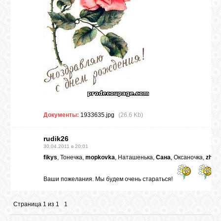
Документы:
1933635.jpg
(26.6 Kb)
rudik26
30.04.2011 в 20:01
fikys
, Тонечка,
mopkovka
, Наташенька,
Сана
, Оксаночка,
zhital
Ваши пожелания. Мы будем очень стараться!
Страница
1
из
1
1