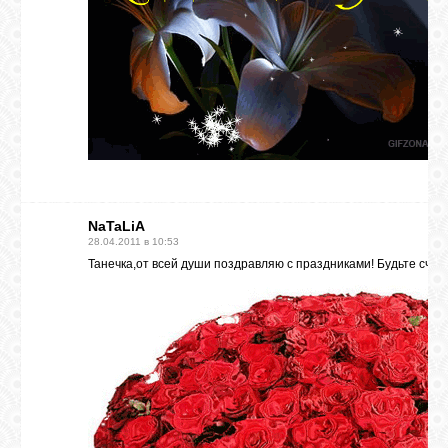
NaTaLiA
28.04.2011 в 10:53
Танечка,от всей души поздравляю с праздниками! Будьте счас