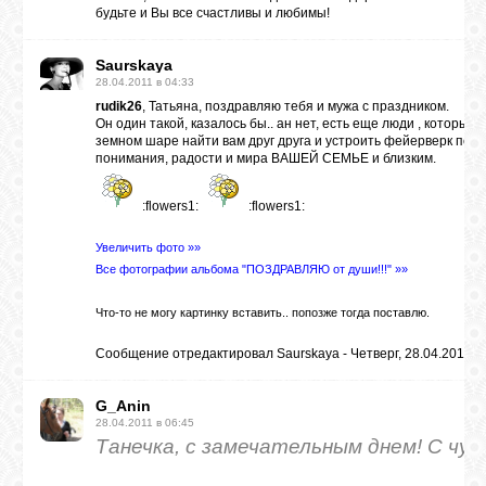
будьте и Вы все счастливы и любимы!
Saurskaya
28.04.2011 в 04:33
rudik26
, Татьяна, поздравляю тебя и мужа с праздником.
Он один такой, казалось бы.. ан нет, есть еще люди , которые
земном шаре найти вам друг друга и устроить фейерверк поло
понимания, радости и мира ВАШЕЙ СЕМЬЕ и близким.
:flowers1:
:flowers1:
Увеличить фото »»
Все фотографии альбома "ПОЗДРАВЛЯЮ от души!!!" »»
Что-то не могу картинку вставить.. попозже тогда поставлю.
Сообщение отредактировал
Saurskaya
-
Четверг, 28.04.2011, 
G_Anin
28.04.2011 в 06:45
Танечка, с замечательным днем! С чу