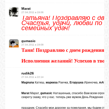
Marat
27.04.2011 в 19:06
Татьяна! Поздравляю с дво
Счастья, удачи, любви по ж
семейных удач!
gumasic
27.04.2011 в 19:08
Таня! Поздравляю с днем рождения! 
Исполнения желаний! Успехов в творч
rudik26
27.04.2011 в 22:14
Magnuna
Катюш,
маркиза
Раечка,
Егорушка
Ириночка,
mART
Marat
Марат,
gumasic
Наташенька, спасибо Вам всем огромн
секрету скажу, что у еас. теперь уже мужем День Рождение в 
праздник. Спасибо мои дорогие за пожелания, мы будем старать