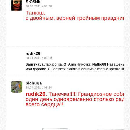
ЛЮSИК
28.04.2011 в 08:20
Танюш,
с двойным, верней тройным празднико
rudik26
28.04.2011 в 08:20
Saurskaya
Ларисочка,
G_Anin
Ниночка,
Natko68
Наташенька,
мои дорогие. Я Вас всех люблю и обнимаю крепко-крепко!!!!
pichuga
28.04.2011 в 08:24
rudik26
, Танечка!!!!! Грандиозное со
один день одновременно столько радос
всего сердца!!