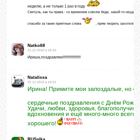
неделю, а не только 1 раз в году
Светуль, как ты права - со временем совсем беда...какой-то неудачны
спасибо за такие приятные слова
, прям творить захотелось..
Natko68
21.12.2010 в 16:10
Ириша,поздравляю!!!!!!!!!!!!!!!!!!!
Natalissa
25.12.2010 в 10:01
Ирина! Примите мои запоздалые, но с
сердечные поздравления с Днём Рожд
Удачи, любви, здоровья, благополучия, 
вдохновения и ещё много-много всего 
хорошего!
RUSalka