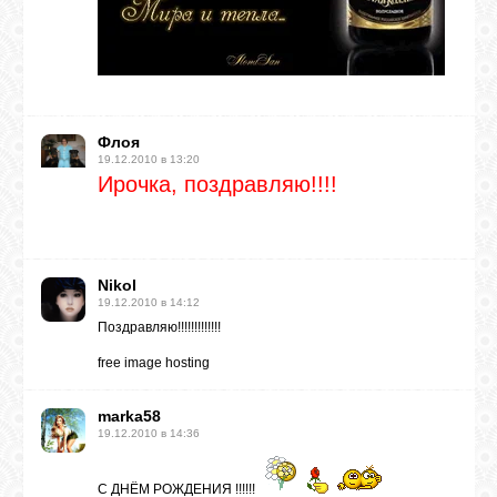
ВХОД
Флоя
RSS
19.12.2010 в 13:20
Ирочка, поздравляю!!!!
VK
Nikol
FACEBOOK
19.12.2010 в 14:12
Поздравляю!!!!!!!!!!!!!
YOUTUBE
free image hosting
marka58
PINTEREST
19.12.2010 в 14:36
С ДНЁМ РОЖДЕНИЯ !!!!!!