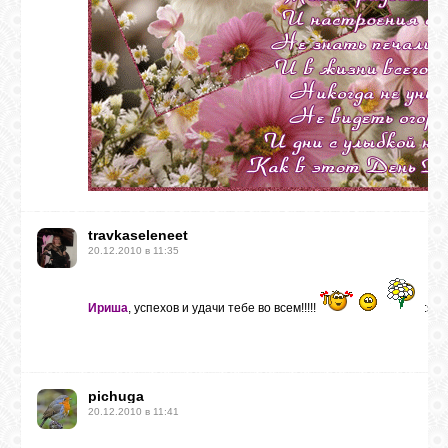
travkaseleneet
20.12.2010 в 11:35
Ириша
, успехов и удачи тебе во всем!!!!!
:sm
pichuga
20.12.2010 в 11:41