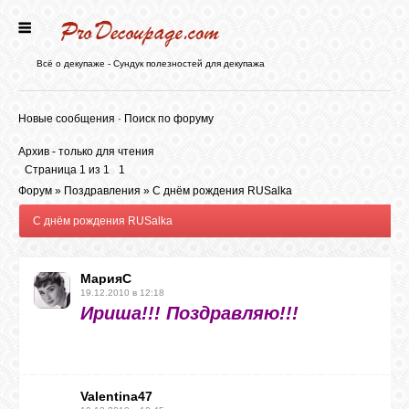
ГЛАВНАЯ
Всё о декупаже - Сундук полезностей для декупажа
НОВОСТИ
Новые сообщения
·
Поиск по форуму
Архив - только для чтения
БЛОГ
Страница
1
из
1
1
Форум
»
Поздравления
»
С днём рождения RUSalka
С днём рождения RUSalka
ФОРУМ
МарияС
СТАТЬИ
19.12.2010 в 12:18
Ириша!!! Поздравляю!!!
КАРТИНКИ
ВИДЕО
Valentina47