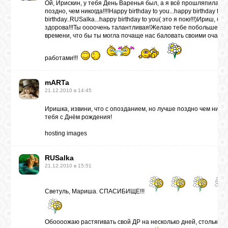
Ой, Ирискин, у тебя День Варенья был, а я всё прошляпила?
поздно, чем никогда!!!!Happy birthday to you...happy birthday to y
birthday..RUSalka...happy birthday to you( это я пою!!!)Ириш, бу
здорова!!!Ты оооочень талантливая!Желаю тебе побольше св
времени, что бы ты могла почаще нас баловать своими очар
работами!!!
mARTa
21.12.2010 в 14:45
Иришка, извини, что с опозданием, но лучше поздно чем нико
тебя с Днём рождения!
hosting images
RUSalka
21.12.2010 в 15:51
Светуль, Мариша. СПАСИБИЩЕ!!!
Обоооожаю растягивать свой ДР на несколько дней, столько п