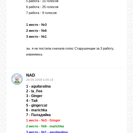
5 работа - 15 голосов
6 работа - 25 голосов
7 работа - 9 голосов
1 место - №3
2 место - №6
3 место - №1
зы. я не постила сначала голос Старушенции за 3 работу,
извиняюсь
NAD
29.09.2008 в 05:16
1 - aguilaralina
2 - la_Fee
3 - Ginger
4 - Тай
5 - gingercat
6 - marichka
7 - Паладийка
1 место - №3 - Ginger
2 место - №6 - marichka
3 место - №1 - aguilaralina