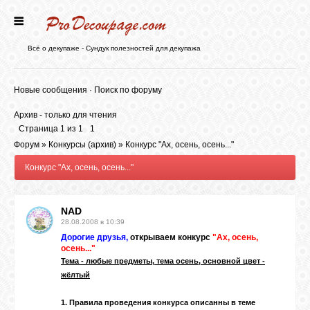
ГЛАВНАЯ
Всё о декупаже - Сундук полезностей для декупажа
НОВОСТИ
Новые сообщения
·
Поиск по форуму
Архив - только для чтения
БЛОГ
Страница
1
из
1
1
Форум
»
Конкурсы (архив)
»
Конкурс "Ах, осень, осень..."
Конкурс "Ах, осень, осень..."
ФОРУМ
NAD
СТАТЬИ
28.08.2008 в 10:39
Дорогие друзья,
открываем конкурс
"Ах, осень,
осень..."
КАРТИНКИ
Тема - любые предметы, тема осень, основной цвет -
жёлтый
ВИДЕО
1. Правила проведения конкурса описанны в
теме