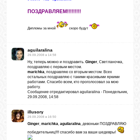
ПОЗДРАВЛЯЕМ!!!!!!!!!
Дипломы за мной
скоро будут
aguilaralina
29.09.2008 в 14:58
Ну, теперь можно и поздравить.
Ginger
, Светланочка,
поздравляю с первым местом.
marichka
, поздравляю со вторым местом. Всех
остальных поздравляю с такими красивыми яркими
работами. Спасибо всем, кто проголосовал за мою
работу.
Сообщение отредактировал
aguilaralina
-
Понедельник,
29.09.2008, 14:58
illusory
29.09.2008 в 16:50
Ginger
,
marichka
,
aguilaralina
, девоньки ПОЗДРАВЛЯЮ
победительниц!!!! спасибо вам за ваши шедевры!