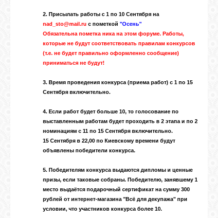
2. Присылать работы с 1 по 10 Сентября на
ГАЛЕРЕЯ
nad_sto@mail.ru
с пометкой
"Осень"
Обязательна пометка ника на этом форуме. Работы,
которые не будут соответствовать правилам конкурсов
(т.е. не будет правильно оформленно сообщение)
ШКОЛА
ДЕКУПАЖА
приниматься не будут!
3. Время проведения конкурса (приема работ) с 1 по 15
Сентября включительно.
ОТЗЫВЫ
УЧЕНИКОВ
4. Если работ будет больше 10, то голосование по
выставленным работам будет проходить в 2 этапа и по 2
номинациям с 11 по 15 Сентября включительно.
МАГАЗИН
15 Сентября в 22,00 по Киевскому времени будут
объявлены победители конкурса.
FAQ
5. Победителям конкурса выдаются дипломы и ценные
призы, если таковые собраны. Победителю, занявшему 1
место выдаётся подарочный сертификат на сумму 300
СВЯЗЬ
рублей от
интернет-магазина "Всё для декупажа"
при
условии, что участников конкурса более 10.