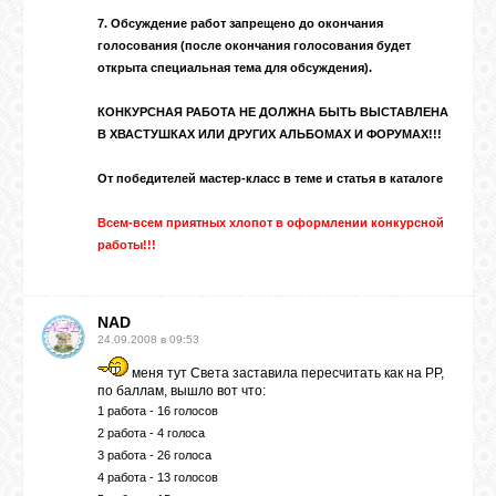
ВХОД
7. Обсуждение работ запрещено до окончания
голосования (после окончания голосования будет
открыта специальная тема для обсуждения).
КОНКУРСНАЯ РАБОТА НЕ ДОЛЖНА БЫТЬ ВЫСТАВЛЕНА
В ХВАСТУШКАХ ИЛИ ДРУГИХ АЛЬБОМАХ И ФОРУМАХ!!!
RSS
От победителей мастер-класс в
теме
и статья в
каталоге
VK
Всем-всем приятных хлопот в оформлении конкурсной
работы!!!
FACEBOOK
NAD
24.09.2008 в 09:53
YOUTUBE
меня тут Света заставила пересчитать как на РР,
по баллам, вышло вот что:
1 работа - 16 голосов
PINTEREST
2 работа - 4 голоса
3 работа - 26 голоса
4 работа - 13 голосов