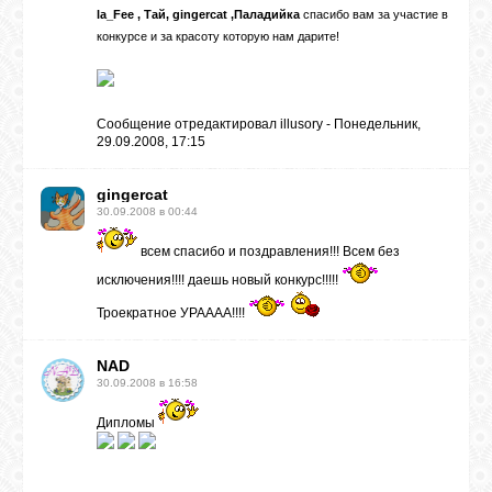
la_Fee , Тай, gingercat ,Паладийка
спасибо вам за участие в
конкурсе и за красоту которую нам дарите!
Сообщение отредактировал
illusory
-
Понедельник,
29.09.2008, 17:15
gingercat
30.09.2008 в 00:44
всем спасибо и поздравления!!! Всем без
исключения!!!! даешь новый конкурс!!!!!
Троекратное УРАААА!!!!
NAD
30.09.2008 в 16:58
Дипломы