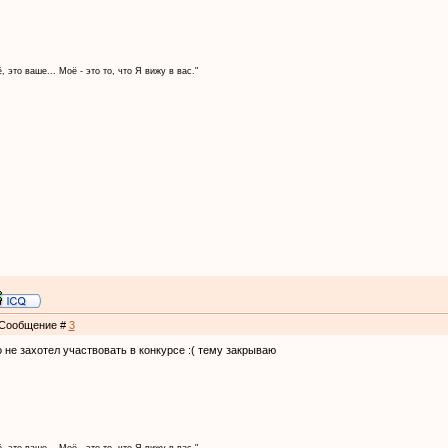
, это ваше... Моё - это то, что Я вижу в вас."
 | Сообщение #
3
 не захотел участвовать в конкурсе :( тему закрываю
, это ваше... Моё - это то, что Я вижу в вас."