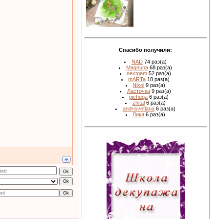
Спасибо получили:
NAD
74 раз(а)
Magnuna
68 раз(а)
nextgem
52 раз(а)
mARTa
18 раз(а)
Nikol
9 раз(а)
Ласточка
9 раз(а)
pichuga
6 раз(а)
zhital
6 раз(а)
andrisvetlana
6 раз(а)
Лика
6 раз(а)