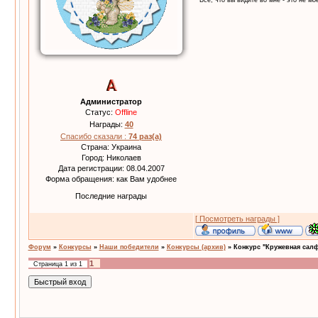
Администратор
Статус:
Offline
Награды:
40
Спасибо сказали :
74 раз(а)
Страна: Украина
Город: Николаев
Дата регистрации: 08.04.2007
Форма обращения: как Вам удобнее
Последние награды
[ Посмотреть награды ]
Форум
»
Конкурсы
»
Наши победители
»
Конкурсы (архив)
»
Конкурс "Кружевная салф
1
Страница
1
из
1