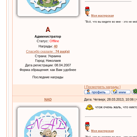
Моя мастерская
"Всё, что вы видите во мне - это не моё
Администратор
Статус:
Offline
Награды:
40
Спасибо сказали :
74 раз(а)
Страна: Украина
Город: Николаев
Дата регистрации: 08.04.2007
Форма обращения: как Вам удобнее
Последние награды
[ Посмотреть награды ]
NAD
Дата: Четверг, 28.03.2013, 10:06
чтож очень жаль, что никто
Моя мастерская
"Всё, что вы видите во мне - это не моё