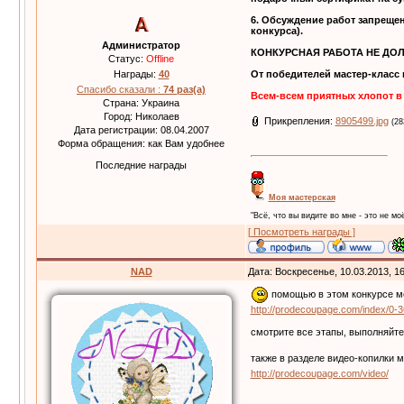
6. Обсуждение работ запреще
конкурса).
Администратор
КОНКУРСНАЯ РАБОТА НЕ ДОЛ
Статус:
Offline
Награды:
40
От победителей мастер-класс
Спасибо сказали :
74 раз(а)
Всем-всем приятных хлопот в
Страна: Украина
Город: Николаев
Прикрепления:
8905499.jpg
(28
Дата регистрации: 08.04.2007
Форма обращения: как Вам удобнее
Последние награды
Моя мастерская
"Всё, что вы видите во мне - это не моё
[ Посмотреть награды ]
NAD
Дата: Воскресенье, 10.03.2013, 1
помощью в этом конкурсе мо
http://prodecoupage.com/index/0-3
смотрите все этапы, выполняйте
также в разделе видео-копилки 
http://prodecoupage.com/video/