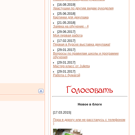
[16.08.2019]
Хвастушки по другим видам рукоделия
[25.06.2018]
Картинки для декупажа
[21.05.2018]
Заявка на обучение - 4
[29.06.2017]
Моя первая работа
[17.02.2017]
Первая в Курске выставка декупажа!
[29.01.2017]
Вопросы по правилам школы и программе
обучения
[29.01.2017]
Мастер-класс от Julietta
[29.01.2017]
Работа с бумагой
Новое в блоге
[17.03.2015]
Пора в дорогу или не расстанусь с телефоном
)