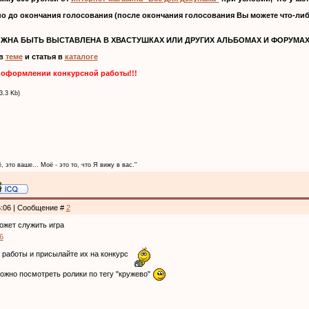
но до окончания голосования (после окончания голосования Вы можете что-либ
ЖНА БЫТЬ ВЫСТАВЛЕНА В ХВАСТУШКАХ ИЛИ ДРУГИХ АЛЬБОМАХ И ФОРУМАХ!
 в
теме
и статья в
каталоге
 оформлении конкурсной работы!!!
3.3 Kb)
, это ваше... Моё - это то, что Я вижу в вас."
6:06 | Сообщение #
2
жет служить игра
6
 работы и присылайте их на конкурс
можно посмотреть ролики по тегу "кружево"