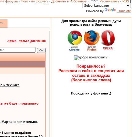
ила форума
·
Поиск по форуму
·
Добавить в Избранное
·
Распечатать
·
RSS
]
Powered by
Translate
Для просмотра сайта рекомендуем
ти
использовать браузеры:
Архив - только для чтения
Понравилось?
Расскажи о сайте в соцсетях или
оставь в закладках
(блок кнопок слева)
е и технике
Посиделки у фонтана ;)
.е. не будет правильно
31 Марта включительно.
 1 место выдаётся
ников конкурса более 10.