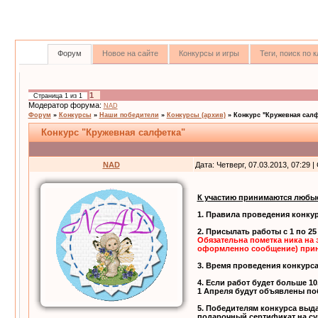
Форум
Новое на сайте
Конкурсы и игры
Теги, поиск по
1
Страница
1
из
1
Модератор форума:
NAD
Форум
»
Конкурсы
»
Наши победители
»
Конкурсы (архив)
»
Конкурс "Кружевная салф
Конкурс "Кружевная салфетка"
NAD
Дата: Четверг, 07.03.2013, 07:29
К участию принимаются любые
1. Правила проведения конку
2. Присылать работы с 1 по 25
Обязательна пометка ника на 
оформленно сообщение) прин
3. Время проведения конкурса
4. Если работ будет больше 1
1 Апреля будут объявлены по
5. Победителям конкурса выд
подарочный сертификат на су