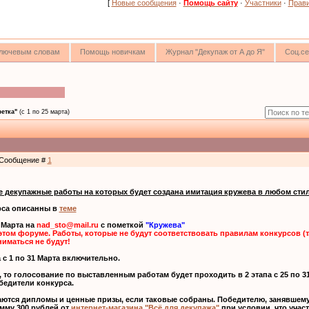
[
Новые сообщения
·
Помощь сайту
·
Участники
·
Прав
 ключевым словам
Помощь новичкам
Журнал "Декупаж от А до Я"
Соц.се
етка"
(с 1 по 25 марта)
 | Сообщение #
1
 декупажные работы на которых будет создана имитация кружева в любом стил
рса описанны в
теме
 Марта на
nad_sto@mail.ru
с пометкой
"Кружева"
этом форуме. Работы, которые не будут соответствовать правилам конкурсов (т
иматься не будут!
 с 1 по 31 Марта включительно.
0, то голосование по выставленным работам будет проходить в 2 этапа с 25 по 
бедители конкурса.
аются дипломы и ценные призы, если таковые собраны. Победителю, занявшему
мму 300 рублей от
интернет-магазина "Всё для декупажа"
при условии, что участ