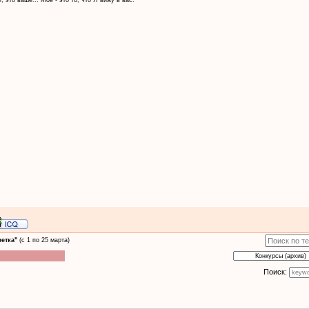
етка"
(с 1 по 25 марта)
Поиск: