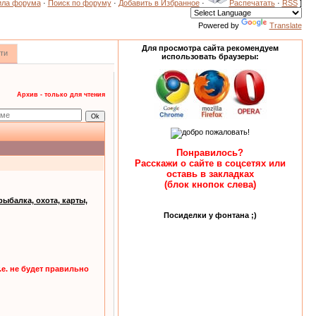
ила форума
·
Поиск по форуму
·
Добавить в Избранное
·
Распечатать
·
RSS
]
Powered by
Translate
Для просмотра сайта рекомендуем
ти
использовать браузеры:
Архив - только для чтения
Понравилось?
Расскажи о сайте в соцсетях или
оставь в закладках
(блок кнопок слева)
ыбалка, охота, карты,
Посиделки у фонтана ;)
.е. не будет правильно