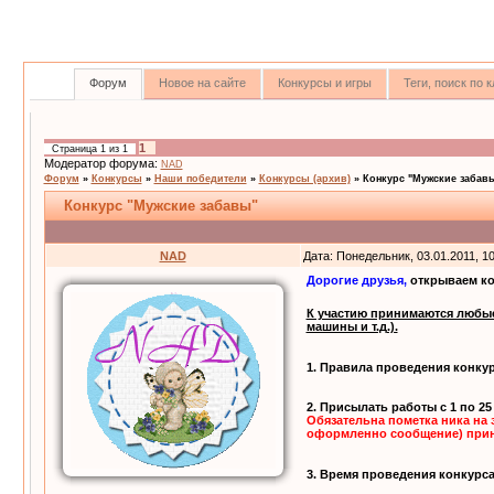
Форум
Новое на сайте
Конкурсы и игры
Теги, поиск по
1
Страница
1
из
1
Модератор форума:
NAD
Форум
»
Конкурсы
»
Наши победители
»
Конкурсы (архив)
»
Конкурс "Мужские забав
Конкурс "Мужские забавы"
NAD
Дата: Понедельник, 03.01.2011, 1
Дорогие друзья,
открываем к
К участию принимаются любые 
машины и т.д.).
1. Правила проведения конку
2. Присылать работы с 1 по 2
Обязательна пометка ника на 
оформленно сообщение) прин
3. Время проведения конкурса