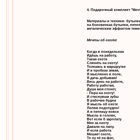
4. Подарочный комплект "Мечт
Материалы и техники- бутылка
на боковинках бутылки, пепел
металическим эффектом темно
Мечты об охоте
Когда в понедельник
Идёшь на работу,
Такая охота
Слинять на охоту!
Толкаясь в маршрутке
И в пробках зевая,
Я мысленно в поле,
Я дичь добываю!
Весь день на работе,
Работу работая,
Душа моя стонет,
- Пора на охоту!
И стиснувши зубы
В рабочие будни
Я мысль об охоте
Лелею подспудно!
А в пятницу вовсе
Мысль в голове,
Вот если б зарплату
Мне за охоту
Давали на лапу.
И если работа
Мешает охоте,
То ну её на фиг,