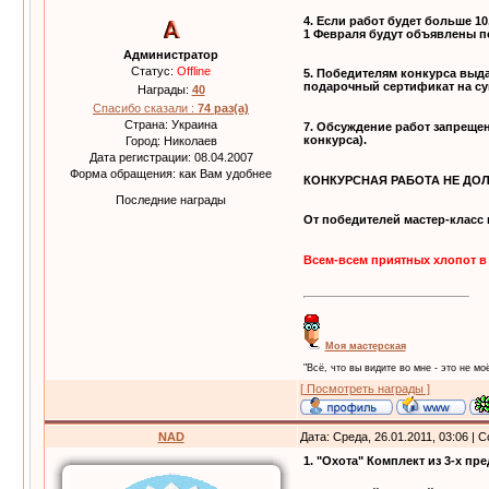
4. Если работ будет больше 1
1 Февраля будут объявлены п
Администратор
Статус:
Offline
5. Победителям конкурса выд
подарочный сертификат на су
Награды:
40
Спасибо сказали :
74 раз(а)
Страна: Украина
7. Обсуждение работ запреще
конкурса).
Город: Николаев
Дата регистрации: 08.04.2007
Форма обращения: как Вам удобнее
КОНКУРСНАЯ РАБОТА НЕ ДОЛ
Последние награды
От победителей мастер-класс
Всем-всем приятных хлопот в
Моя мастерская
"Всё, что вы видите во мне - это не моё
[ Посмотреть награды ]
NAD
Дата: Среда, 26.01.2011, 03:06 |
1. "Охота" Комплект из 3-х пр