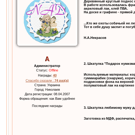
Деревянный круглый поднос н
В работе использовалась фра
акриловый лак, клей ПВА.
На доске и графине - прямой 
...Кто же охоты собачьей не лю
Тот в себе душу заспит и погуб
Н.А.Некрасов
2. Шкатулка "Подарок нумизма
Администратор
Статус:
Offline
Используемые материалы: коро
Награды:
40
гуммиарабик (снаружи), корич
Спасибо сказали :
74 раз(а)
подрисовки фона на верхней 
Страна: Украина
полуматовый лак на картинке 
Город: Николаев
Дата регистрации: 08.04.2007
Форма обращения: как Вам удобнее
Последние награды
3. Шкатулка любимому мужу дл
Заготовка из МДФ, распечатка