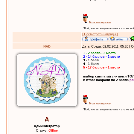
Моя мастерская
"Всё, что вы видите во мне - это не моё
[ Посмотреть награды ]
NAD
Дата: Среда, 02.02.2011, 05:20 |
1 - 2 балла - 3 место
2 - 14 баллов - 2 место
3 - 1 балл
4 - 1 балл
5 - 17 баллов - 1 место
выбор симпатий считался ТО
в итоге набрали по 2 балла
ра
Моя мастерская
"Всё, что вы видите во мне - это не моё
Администратор
Статус:
Offline