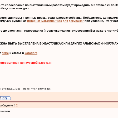
0, то голосование по выставленным работам будет проходить в 2 этапа с 26 по 
обедители конкурса.
аются дипломы и ценные призы, если таковые собраны. Победителю, занявшему
мму 300 рублей от
интернет-магазина "Всё для декупажа"
при условии, что участ
но до окончания голосования (после окончания голосования Вы можете что-либ
ЖНА БЫТЬ ВЫСТАВЛЕНА В ХВАСТУШКАХ ИЛИ ДРУГИХ АЛЬБОМАХ И ФОРУМАХ!
 в
теме
и статья в
каталоге
 оформлении конкурсной работы!!!
, это ваше... Моё - это то, что Я вижу в вас."
 Сообщение #
2
едметов