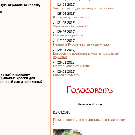
[16.08.2019]
тум, акриловые краски,
Хвастушки по другим видам рукоделия
ж.
[25.06.2018]
Картинки для декупажа
[21.05.2018]
Заявка на обучение - 4
[29.06.2017]
Моя первая работа
[17.02.2017]
Первая в Курске выставка декупажа!
[29.01.2017]
Вопросы по правилам школы и программе
обучения
[29.01.2017]
Мастер-класс от Julietta
[29.01.2017]
внутри) и мордан+
Работа с бумагой
акриловые краски для
янцевый лак и акриловый
Новое в блоге
[17.03.2015]
Пора в дорогу или не расстанусь с телефоном
)