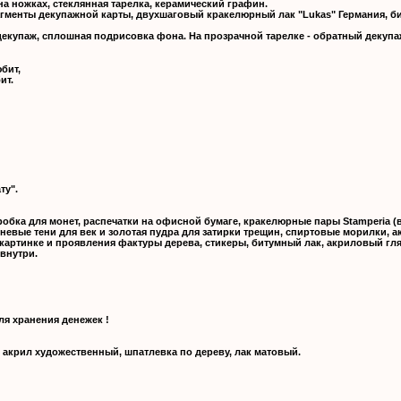
а ножках, стеклянная тарелка, керамический графин.
гменты декупажной карты, двухшаговый кракелюрный лак "Lukas" Германия, би
декупаж, сплошная подрисовка фона. На прозрачной тарелке - обратный декупа
бит,
ит.
ту".
бка для монет, распечатки на офисной бумаге, кракелюрные пары Stamperia (
невые тени для век и золотая пудра для затирки трещин, спиртовые морилки, 
картинке и проявления фактуры дерева, стикеры, битумный лак, акриловый гл
внутри.
я хранения денежек !
, акрил художественный, шпатлевка по дереву, лак матовый.