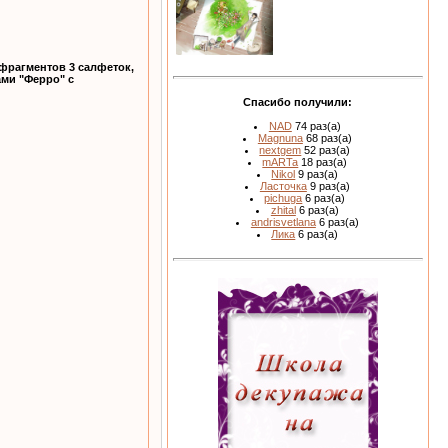
 фрагментов 3 салфеток,
ами "Ферро" с
Спасибо получили:
NAD
74 раз(а)
Magnuna
68 раз(а)
nextgem
52 раз(а)
mARTa
18 раз(а)
Nikol
9 раз(а)
Ласточка
9 раз(а)
pichuga
6 раз(а)
zhital
6 раз(а)
andrisvetlana
6 раз(а)
Лика
6 раз(а)