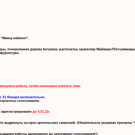
 "Мюнц-кабинет".
еры, тонирование дерева битумом, распечатка, кракелюр Маймери753+гуммиар
 фурнитура.
ившуюся работу, путём написания ответа в теме.
о 31 Января включительно.
зультаты голосования.
л зарегистрированн
до 5.01.11г.
те выдвинуть на приз зрительских симпатий. Обязательное указание причины "
создания работы запрещенно до окончания голосования!!!