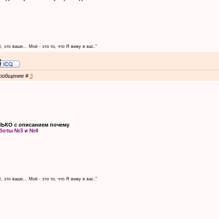
, это ваше... Моё - это то, что Я вижу в вас."
 Сообщение #
3
ЛЬКО с описанием почему
боты №3 и №4
, это ваше... Моё - это то, что Я вижу в вас."