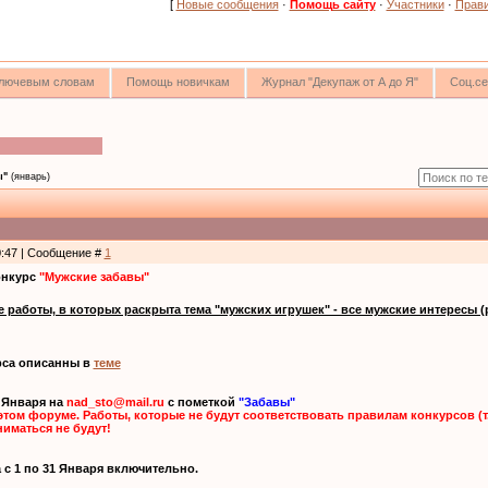
[
Новые сообщения
·
Помощь сайту
·
Участники
·
Прав
 ключевым словам
Помощь новичкам
Журнал "Декупаж от А до Я"
Соц.се
ы"
(январь)
0:47 | Сообщение #
1
онкурс
"Мужские забавы"
работы, в которых раскрыта тема "мужских игрушек" - все мужские интересы (р
рса описанны в
теме
5 Января на
nad_sto@mail.ru
с пометкой
"Забавы"
этом форуме. Работы, которые не будут соответствовать правилам конкурсов (т
иматься не будут!
 с 1 по 31 Января включительно.