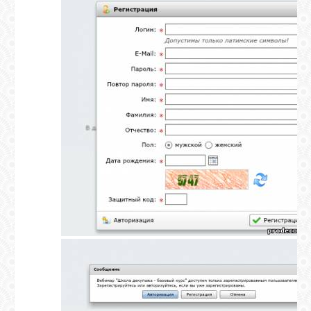
ВХОД
RSS
VK
FACEBOOK
YOUTUBE
PINTEREST