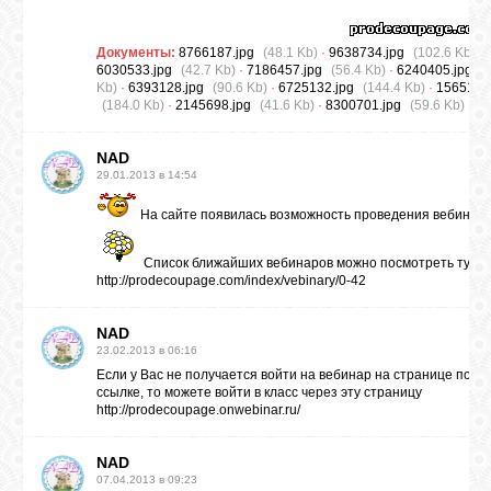
Документы:
8766187.jpg
(48.1 Kb)
·
9638734.jpg
(102.6 Kb)
·
6030533.jpg
(42.7 Kb)
·
7186457.jpg
(56.4 Kb)
·
6240405.jpg
(
Kb)
·
6393128.jpg
(90.6 Kb)
·
6725132.jpg
(144.4 Kb)
·
1565152
(184.0 Kb)
·
2145698.jpg
(41.6 Kb)
·
8300701.jpg
(59.6 Kb)
NAD
29.01.2013 в 14:54
На сайте появилась возможность проведения вебинар
Список ближайших вебинаров можно посмотреть тут
http://prodecoupage.com/index/vebinary/0-42
NAD
23.02.2013 в 06:16
Если у Вас не получается войти на вебинар на странице по п
ссылке, то можете войти в класс через эту страницу
http://prodecoupage.onwebinar.ru/
NAD
07.04.2013 в 09:23