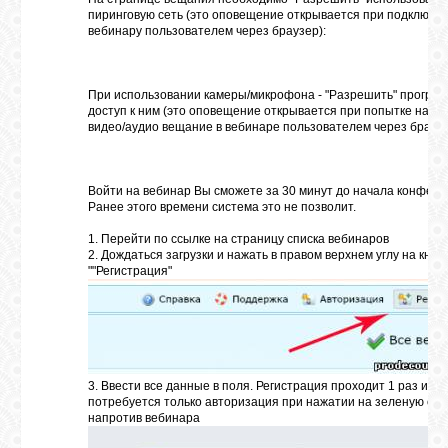
пиринговую сеть (это оповещение открывается при подключен
вебинару пользователем через браузер):
ГАЛЕРЕЯ
При использовании камеры/микрофона - "Разрешить" програ
ШКОЛА
доступ к ним (это оповещение открывается при попытке начат
видео/аудио вещание в вебинаре пользователем через браузе
ДЕКУПАЖА
Войти на вебинар Вы сможете за 30 минут до начала конфере
ОТЗЫВЫ
Ранее этого времени система это не позволит.
УЧЕНИКОВ
1. Перейти по ссылке на
страницу
списка вебинаров
2. Дождаться загрузки и нажать в правом верхнем углу на кноп
""Регистрация"
МАГАЗИН
FAQ
3. Ввести все данные в поля. Регистрация проходит 1 раз и да
СВЯЗЬ
потребуется только авторизация при нажатии на зеленую стр
напротив вебинара