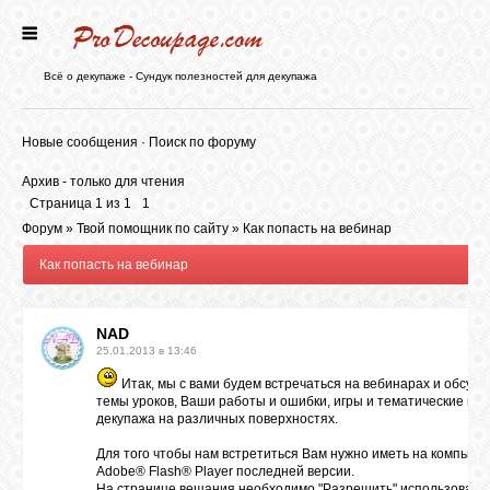
ГЛАВНАЯ
Всё о декупаже - Сундук полезностей для декупажа
НОВОСТИ
Новые сообщения
·
Поиск по форуму
Архив - только для чтения
БЛОГ
Страница
1
из
1
1
Форум
»
Твой помощник по сайту
»
Как попасть на вебинар
Как попасть на вебинар
ФОРУМ
NAD
СТАТЬИ
25.01.2013 в 13:46
Итак, мы с вами будем встречаться на вебинарах и обсужд
темы уроков, Ваши работы и ошибки, игры и тематические во
КАРТИНКИ
декупажа на различных поверхностях.
Для того чтобы нам встретиться Вам нужно иметь на компьют
Adobe® Flash® Player последней версии.
ВИДЕО
На странице вещания необходимо "Разрешить" использовать