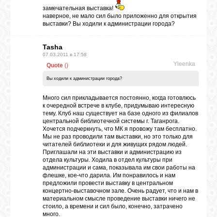
замечательная выставка!
наверное, не мало сил было приложенно для открытия
выставки? Вы ходили к администрации города?
Tasha
07.03.2011 в 17:58
Yleenka
Quote
(
)
Вы ходили к администрации города?
Много сил прикладывается постоянно, когда готовлюсь
к очередной встрече в клубе, придумываю интересную
тему. Клуб наш существует на базе одного из филиалов
центральной библиотечной системы г. Таганрога.
Хочется подчеркнуть, что МК я провожу там бесплатно.
Мы не раз проводили там выставки, но это только для
читателей библиотеки и для живущих рядом людей.
Приглашали на эти выставки и администрацию из
отдела культуры. Ходила в отдел культуры при
администрации и сама, показывала им свои работы на
флешке, кое-что дарила. Им понравилось и нам
предложили провести выставку в центральном
концертно-выставочном зале. Очень радует, что и нам в
материальном смысле проведение выставки ничего не
стоило, а времени и сил было, конечно, затрачено
много.