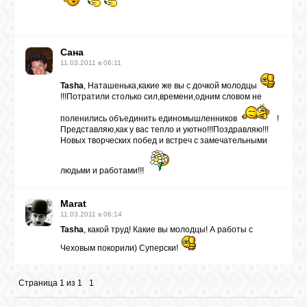
Сана
11.03.2011 в 06:11
Tasha
, Наташенька,какие же вы с дочкой молодцы
!!!Потратили столько сил,времени,одним словом не
поленились объединить единомышленников
!
Представляю,как у вас тепло и уютно!!!Поздравляю!!!
Новых творческих побед и встреч с замечательными
людьми и работами!!!
Marat
11.03.2011 в 06:14
Tasha
, какой труд! Какие вы молодцы! А работы с
Чеховым покорили) Суперски!
Страница
1
из
1
1