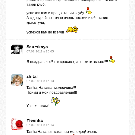
такой клуб,
успехов вам и процветания клубу.
А с дочурой вы точно очень похожи и обе такие
красотули,
успехов вам во всём!!!
Saurskaya
07.03.2011 в 15:05
Я поздравляю!! так красиво, и восхитительно!!!!
zhital
07.03.2011 в 15:13
Tasha
, Наташа, молодчина!!!
Прими и мои поздравления!!!
Успехов вам!
Yleenka
07.03.2011 в 15:14
Tasha
Наталья, какая вы молодец! очень