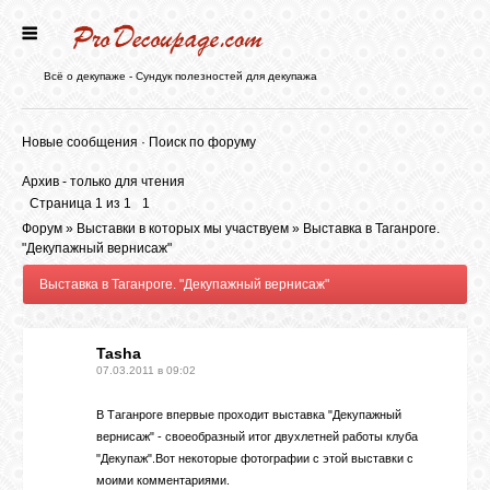
ГЛАВНАЯ
Всё о декупаже - Сундук полезностей для декупажа
НОВОСТИ
Новые сообщения
·
Поиск по форуму
Архив - только для чтения
БЛОГ
Страница
1
из
1
1
Форум
»
Выставки в которых мы участвуем
»
Выставка в Таганроге.
"Декупажный вернисаж"
ФОРУМ
Выставка в Таганроге. "Декупажный вернисаж"
СТАТЬИ
Tasha
07.03.2011 в 09:02
КАРТИНКИ
В Таганроге впервые проходит выставка "Декупажный
вернисаж" - своеобразный итог двухлетней работы клуба
"Декупаж".Вот некоторые фотографии с этой выставки с
ВИДЕО
моими комментариями.