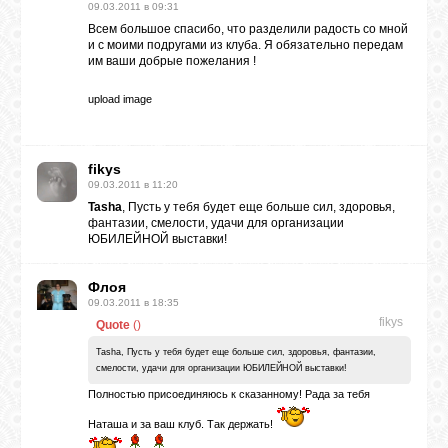
09.03.2011 в 09:31
Всем большое спасибо, что разделили радость со мной
и с моими подругами из клуба. Я обязательно передам
им ваши добрые пожелания !
upload image
fikys
09.03.2011 в 11:20
Tasha
, Пусть у тебя будет еще больше сил, здоровья,
фантазии, смелости, удачи для организации
ЮБИЛЕЙНОЙ выставки!
Флоя
09.03.2011 в 18:35
fikys
Quote
(
)
Tasha, Пусть у тебя будет еще больше сил, здоровья, фантазии,
смелости, удачи для организации ЮБИЛЕЙНОЙ выставки!
Полностью присоединяюсь к сказанному! Рада за тебя
Наташа и за ваш клуб. Так держать!