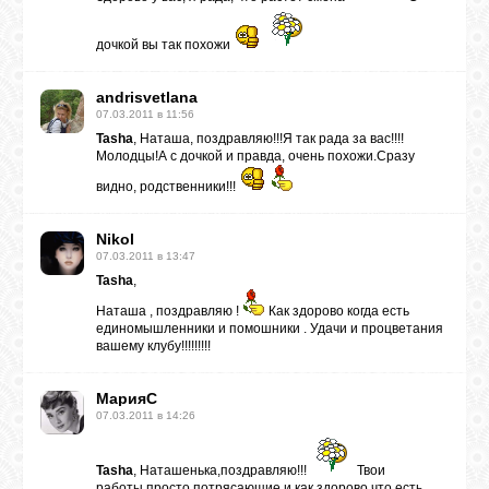
дочкой вы так похожи
andrisvetlana
07.03.2011 в 11:56
Tasha
, Наташа, поздравляю!!!Я так рада за вас!!!!
Молодцы!А с дочкой и правда, очень похожи.Сразу
видно, родственники!!!
Nikol
07.03.2011 в 13:47
Tasha
,
Наташа , поздравляю !
Как здорово когда есть
единомышленники и помошники . Удачи и процветания
вашему клубу!!!!!!!!!
МарияС
07.03.2011 в 14:26
Tasha
, Наташенька,поздравляю!!!
Твои
работы просто потрясающие,и как здорово что есть