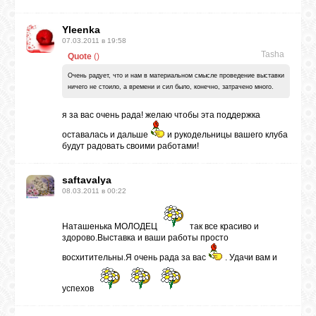
Yleenka
07.03.2011 в 19:58
Tasha
Quote
(
)
Очень радует, что и нам в материальном смысле проведение выставки
ничего не стоило, а времени и сил было, конечно, затрачено много.
я за вас очень рада! желаю чтобы эта поддержка
оставалась и дальше
и рукодельницы вашего клуба
будут радовать своими работами!
saftavalya
08.03.2011 в 00:22
Наташенька МОЛОДЕЦ
так все красиво и
здорово.Выставка и ваши работы просто
восхитительны.Я очень рада за вас
. Удачи вам и
успехов