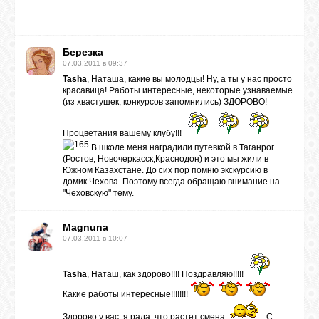
ВХОД
Березка
07.03.2011 в 09:37
Tasha
, Наташа, какие вы молодцы! Ну, а ты у нас просто
красавица! Работы интересные, некоторые узнаваемые
RSS
(из хвастушек, конкурсов запомнились) ЗДОРОВО!
Процветания вашему клубу!!!
VK
В школе меня наградили путевкой в Таганрог
(Ростов, Новочеркасск,Краснодон) и это мы жили в
Южном Казахстане. До сих пор помню экскурсию в
домик Чехова. Поэтому всегда обращаю внимание на
FACEBOOK
"Чеховскую" тему.
Magnuna
YOUTUBE
07.03.2011 в 10:07
PINTEREST
Tasha
, Наташ, как здорово!!!! Поздравляю!!!!!
Какие работы интересные!!!!!!!!
Здорово у вас, я рада, что растет смена
С