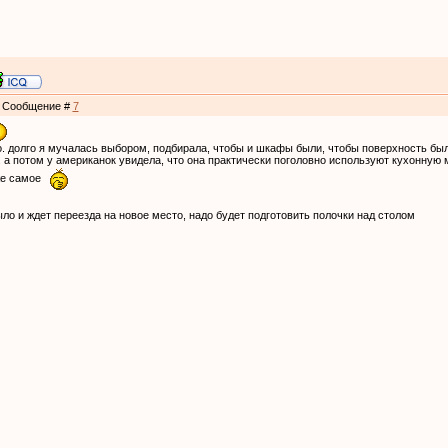
 | Сообщение #
7
о. долго я мучалась выбором, подбирала, чтобы и шкафы были, чтобы поверхность был
. а потом у американок увидела, что она практически поголовно используют кухонную
же самое
было и ждет переезда на новое место, надо будет подготовить полочки над столом