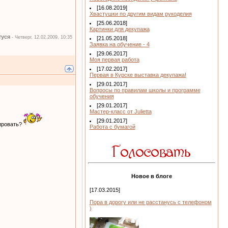
[16.08.2019]
Хвастушки по другим видам рукоделия
[25.06.2018]
Картинки для декупажа
туся
-
Четверг, 12.02.2009, 10:35
[21.05.2018]
Заявка на обучение - 4
[29.06.2017]
Моя первая работа
[17.02.2017]
Первая в Курске выставка декупажа!
[29.01.2017]
Вопросы по правилам школы и программе
обучения
[29.01.2017]
Мастер-класс от Julietta
[29.01.2017]
фировать?
Работа с бумагой
Новое в блоге
[17.03.2015]
Пора в дорогу или не расстанусь с телефоном
)