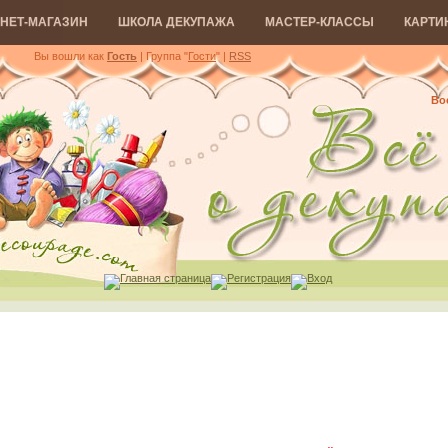
НЕТ-МАГАЗИН
ШКОЛА ДЕКУПАЖА
МАСТЕР-КЛАССЫ
КАРТИ
Вы вошли как
Гость
| Группа "
Гости
"
|
RSS
Вос
Главная страница
Регистрация
Вход