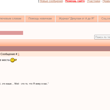
[
Новые сообщения
·
Помощь сайту
·
Участники
·
Прав
 ключевым словам
Помощь новичкам
Журнал "Декупаж от А до Я"
Соц.се
 | Сообщение #
1
ие места
, это ваше... Моё - это то, что Я вижу в вас."