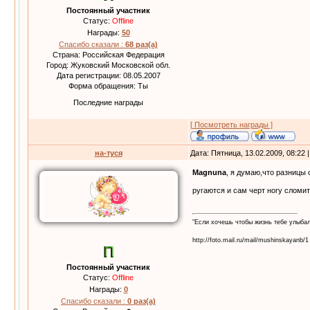
Постоянный участник
Статус:
Offline
Награды:
50
Спасибо сказали :
68 раз(а)
Страна: Российская Федерация
Город: Жуковский Московской обл.
Дата регистрации: 08.05.2007
Форма обращения: Ты
Последние награды
[ Посмотреть награды ]
на-туся
Дата: Пятница, 13.02.2009, 08:22
Magnuna
, я думаю,что разницы
ругаются и сам черт ногу сломи
"Если хочешь чтобы жизнь тебе улыба
http://foto.mail.ru/mail/mushinskayanb/1
Постоянный участник
Статус:
Offline
Награды:
0
Спасибо сказали :
0 раз(а)