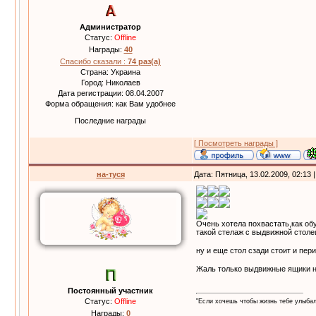
Администратор
Статус:
Offline
Награды:
40
Спасибо сказали :
74 раз(а)
Страна: Украина
Город: Николаев
Дата регистрации: 08.04.2007
Форма обращения: как Вам удобнее
Последние награды
[ Посмотреть награды ]
на-туся
Дата: Пятница, 13.02.2009, 02:13
Очень хотела похвастать,как об
такой стелаж с выдвижной столеш
ну и еще стол сзади стоит и пер
Жаль только выдвижные ящики н
Постоянный участник
Статус:
Offline
"Если хочешь чтобы жизнь тебе улыба
Награды:
0