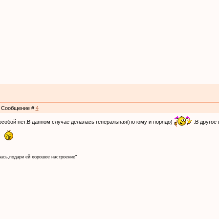
 | Сообщение #
4
 особой нет.В данном случае делалась генеральная(потому и порядо)
.В другое
т
лась,подари ей хорошее настроение"