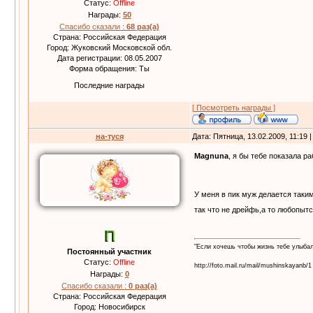
Статус:
Offline
Награды:
50
Спасибо сказали :
68 раз(а)
Страна: Российская Федерация
Город: Жуковский Московской обл.
Дата регистрации: 08.05.2007
Форма обращения: Ты
Последние награды
[ Посмотреть награды ]
на-туся
Дата: Пятница, 13.02.2009, 11:19
Magnuna
, я бы тебе показала р
У меня в пик муж делается таки
так что не дрейфь,а то любопыт
"Если хочешь чтобы жизнь тебе улыба
Постоянный участник
Статус:
Offline
http://foto.mail.ru/mail/mushinskayanb/1
Награды:
0
Спасибо сказали :
0 раз(а)
Страна: Российская Федерация
Город: Новосибирск