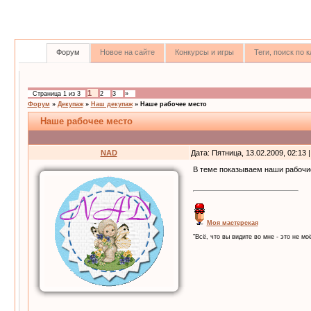
Форум
Новое на сайте
Конкурсы и игры
Теги, поиск по
1
Страница
1
из
3
2
3
»
Форум
»
Декупаж
»
Наш декупаж
»
Наше рабочее место
Наше рабочее место
NAD
Дата: Пятница, 13.02.2009, 02:13
В теме показываем наши рабоч
Моя мастерская
"Всё, что вы видите во мне - это не моё