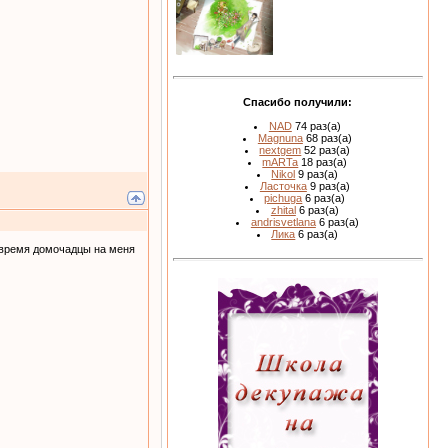
Спасибо получили:
NAD
74 раз(а)
Magnuna
68 раз(а)
nextgem
52 раз(а)
mARTa
18 раз(а)
Nikol
9 раз(а)
Ласточка
9 раз(а)
pichuga
6 раз(а)
zhital
6 раз(а)
andrisvetlana
6 раз(а)
Лика
6 раз(а)
 время домочадцы на меня