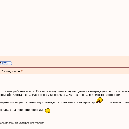
 | Сообщение #
2
устроила рабочее место.Сказала мужу чего хочу,он сделал замеры,купил в строит.маг
ницей.Работаю я на кухне(она у меня 2м х 3,5м,так что на раб.место всего 1,5м
иодически задействован подоконник,кстати на нем стоит принтер
Если кому-то по
е заказала, все еще впереди
лась,подари ей хорошее настроение"