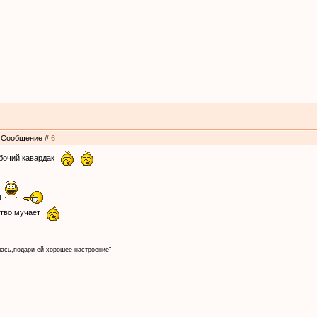
 | Сообщение #
6
абочий кавардак
м
ство мучает
лась,подари ей хорошее настроение"