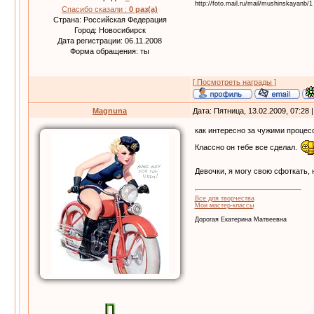
http://foto.mail.ru/mail/mushinskayanb/1
Спасибо сказали :
0 раз(а)
Страна: Российская Федерация
Город: Новосибирск
Дата регистрации: 06.11.2008
Форма обращения: ты
[ Посмотреть награды ]
Magnuna
Дата: Пятница, 13.02.2009, 07:28
как интересно за чужими проце
Классно он тебе все сделал.
Девочки, я могу свою сфоткать,
Все для творчества
Мои мастер-классы
Дорогая Екатерина Матвеевна