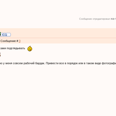
на-
Сообщение отредактировал
 | Сообщение #
3
ссами подглядывать
 но у меня совсем рабочий бардак. Привести все в порядок или в таком виде фотогра