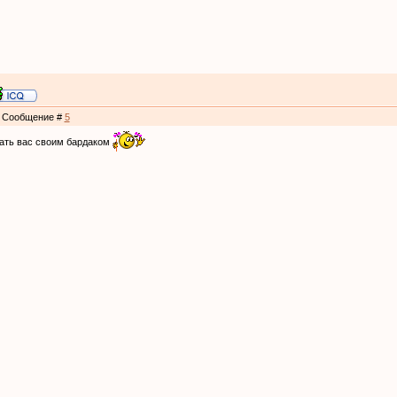
 | Сообщение #
5
гать вас своим бардаком