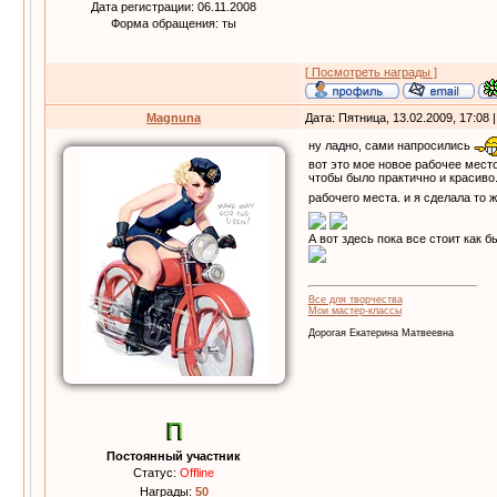
Дата регистрации: 06.11.2008
Форма обращения: ты
[ Посмотреть награды ]
Magnuna
Дата: Пятница, 13.02.2009, 17:08
ну ладно, сами напросились
вот это мое новое рабочее мест
чтобы было практично и красиво
рабочего места. и я сделала то 
А вот здесь пока все стоит как 
Все для творчества
Мои мастер-классы
Дорогая Екатерина Матвеевна
Постоянный участник
Статус:
Offline
Награды:
50