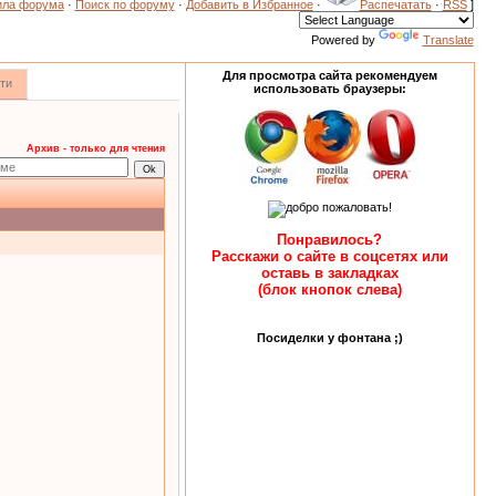
ила форума
·
Поиск по форуму
·
Добавить в Избранное
·
Распечатать
·
RSS
]
Powered by
Translate
Для просмотра сайта рекомендуем
ти
использовать браузеры:
Архив - только для чтения
Понравилось?
Расскажи о сайте в соцсетях или
оставь в закладках
(блок кнопок слева)
Посиделки у фонтана ;)