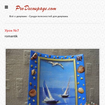
ГЛАВНАЯ
Всё о декупаже - Сундук полезностей для декупажа
НОВОСТИ
Урок №7
romantik
БЛОГ
ФОРУМ
СТАТЬИ
КАРТИНКИ
ВИДЕО