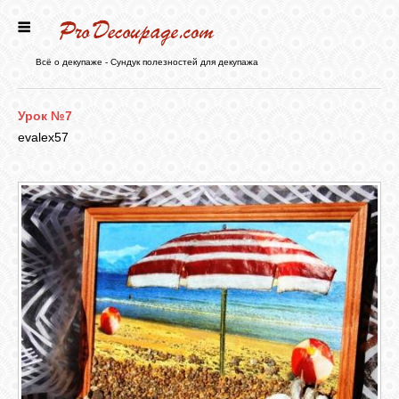
ГЛАВНАЯ
Всё о декупаже - Сундук полезностей для декупажа
НОВОСТИ
Урок №7
evalex57
БЛОГ
ФОРУМ
СТАТЬИ
КАРТИНКИ
ВИДЕО