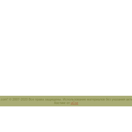
e.com" © 2007-2020 Все права защищены. Использование материалов без указания акт
Хостинг от
uCoz