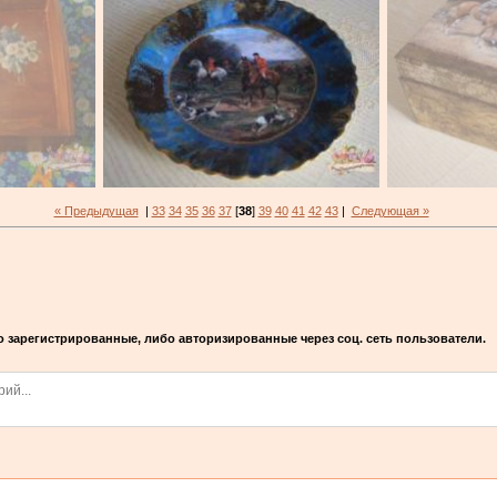
« Предыдущая
|
33
34
35
36
37
[
38
]
39
40
41
42
43
|
Следующая »
 зарегистрированные, либо авторизированные через соц. сеть пользователи.