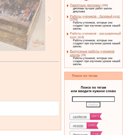
Памятные дипломы
[268]
дипломы лучших работ школы
декупажа
Работы учеников - базовый курс
[1059]
Работы учеников, которые они
создают при изучении уроков нашей
школы.
Работы учеников - расширенный
курс
[616]
Работы учеников, которые они
создают при изучении уроков нашей
школы.
Выпускные работы учеников
школы
[28]
Работы учеников, которые они
создают при изучении уроков нашей
школы.
Поиск по тегам
Поиск по тегам
или введите нужное слово
(367)
салфетка
(190)
дерево
(138)
Имитация