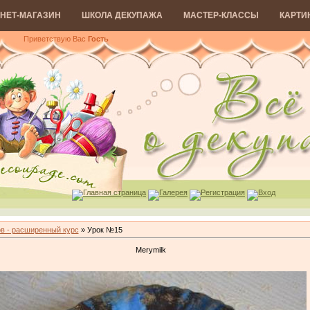
НЕТ-МАГАЗИН
ШКОЛА ДЕКУПАЖА
МАСТЕР-КЛАССЫ
КАРТИ
Приветствую Вас
Гость
Главная страница
Галерея
Регистрация
Вход
в - расширенный курс
» Урок №15
Merymilk