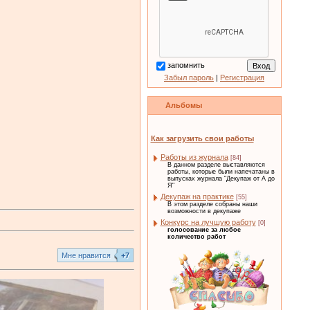
запомнить
Забыл пароль
|
Регистрация
Альбомы
Как загрузить свои работы
Работы из журнала
[84]
В данном разделе выставляются
работы, которые были напечатаны в
выпусках журнала "Декупаж от А до
Я"
Декупаж на практике
[55]
В этом разделе собраны наши
возможности в декупаже
Конкурс на лучшую работу
[0]
голосование за любое
количество работ
Mне нравится
+7