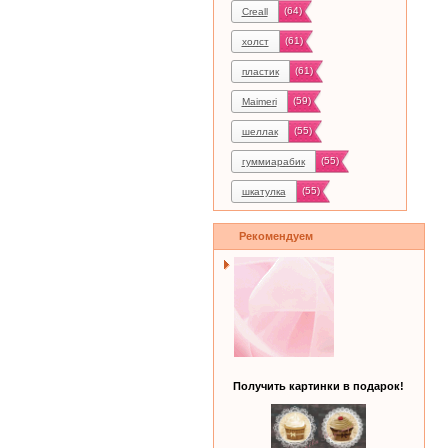
(64)
Creall
(61)
холст
(61)
пластик
(59)
Maimeri
(55)
шеллак
(55)
гуммиарабик
(55)
шкатулка
Рекомендуем
Получить картинки в подарок!