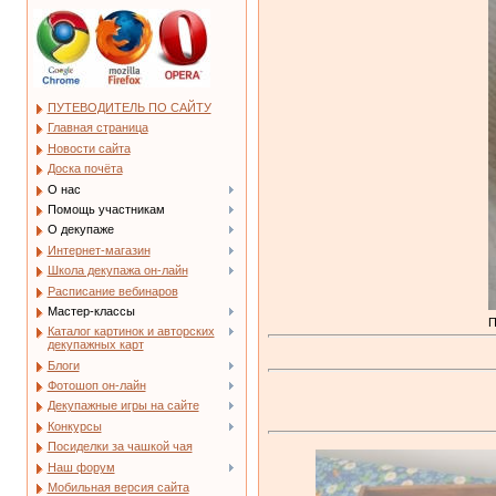
ПУТЕВОДИТЕЛЬ ПО САЙТУ
Главная страница
Новости сайта
Доска почёта
О нас
Помощь участникам
О декупаже
Интернет-магазин
Школа декупажа он-лайн
Расписание вебинаров
Мастер-классы
П
Каталог картинок и авторских
декупажных карт
Блоги
Фотошоп он-лайн
Декупажные игры на сайте
Конкурсы
Посиделки за чашкой чая
Наш форум
Мобильная версия сайта