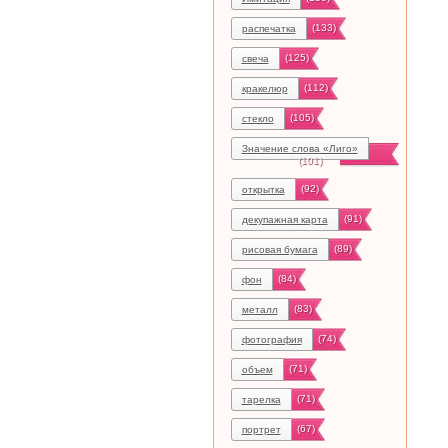
(133)
распечатка
(125)
свеча
(112)
кракелюр
(105)
стекло
Значение слова «Лиго»
(101)
(92)
открытка
(91)
декупажная карта
(89)
рисовая бумага
(84)
фон
(83)
металл
(74)
фотография
(71)
объем
(71)
тарелка
(67)
портрет