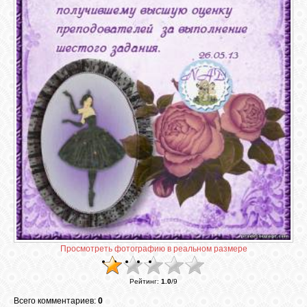
ГАЛЕРЕЯ
ШКОЛА
ДЕКУПАЖА
ОТЗЫВЫ
УЧЕНИКОВ
МАГАЗИН
FAQ
Просмотреть фотографию в реальном размере
СВЯЗЬ
Рейтинг
:
1.0
/
9
Всего комментариев:
0