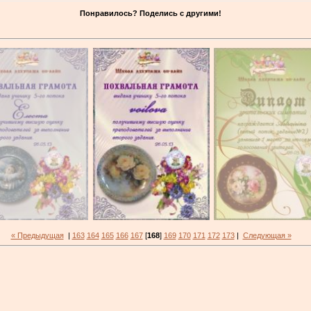
Понравилось? Поделись с другими!
« Предыдущая
|
163
164
165
166
167
[
168
]
169
170
171
172
173
|
Следующая »