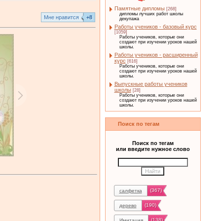
Памятные дипломы
[268]
дипломы лучших работ школы
Mне нравится
+8
декупажа
Работы учеников - базовый курс
[1059]
Работы учеников, которые они
создают при изучении уроков нашей
школы.
Работы учеников - расширенный
курс
[616]
Работы учеников, которые они
создают при изучении уроков нашей
школы.
Выпускные работы учеников
школы
[28]
Работы учеников, которые они
создают при изучении уроков нашей
школы.
Поиск по тегам
Поиск по тегам
или введите нужное слово
(367)
салфетка
(190)
дерево
(138)
Имитация