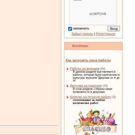
запомнить
Забыл пароль
|
Регистрация
Альбомы
Как загрузить свои работы
Работы из журнала
[84]
В данном разделе выставляются
работы, которые были напечатаны в
выпусках журнала "Декупаж от А до
Я"
Декупаж на практике
[55]
В этом разделе собраны наши
возможности в декупаже
Конкурс на лучшую работу
[0]
голосование за любое
количество работ