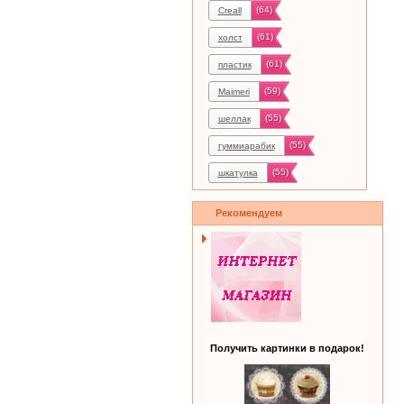
(64)
Creall
(61)
холст
(61)
пластик
(59)
Maimeri
(55)
шеллак
(55)
гуммиарабик
(55)
шкатулка
Рекомендуем
Получить картинки в подарок!