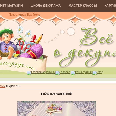
НЕТ-МАГАЗИН
ШКОЛА ДЕКУПАЖА
МАСТЕР-КЛАССЫ
КАРТИ
Приветствую Вас
Гость
Главная страница
Галерея
Регистрация
Вход
ломы
» Урок №2
выбор преподавателей