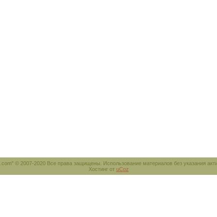
e.com" © 2007-2020 Все права защищены. Использование материалов без указания акт
Хостинг от
uCoz