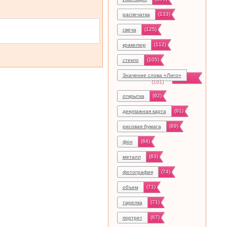
(133)
распечатка
(125)
свеча
(112)
кракелюр
(105)
стекло
Значение слова «Лиго»
(101)
(92)
открытка
(91)
декупажная карта
(89)
рисовая бумага
(84)
фон
(83)
металл
(74)
фотография
(71)
объем
(71)
тарелка
(67)
портрет