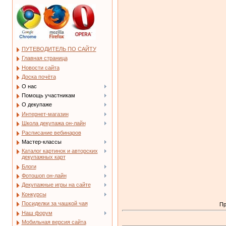
ПУТЕВОДИТЕЛЬ ПО САЙТУ
Главная страница
Новости сайта
Доска почёта
О нас
Помощь участникам
О декупаже
Интернет-магазин
Школа декупажа он-лайн
Расписание вебинаров
Мастер-классы
Каталог картинок и авторских
декупажных карт
Блоги
Фотошоп он-лайн
Декупажные игры на сайте
Конкурсы
Посиделки за чашкой чая
Пр
Наш форум
Мобильная версия сайта