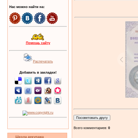
Нас можно найти на:
Помощь сайту
Распечатать
Добавить в закладки!
Всего комментариев:
0
Школа декупажа