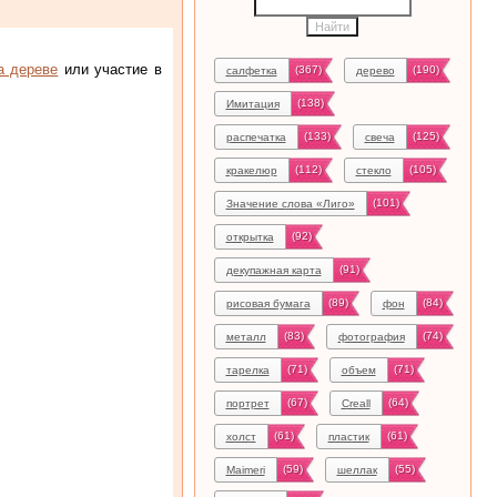
а дереве
или участие в
(367)
(190)
салфетка
дерево
(138)
Имитация
(133)
(125)
распечатка
свеча
(112)
(105)
кракелюр
стекло
(101)
Значение слова «Лиго»
(92)
открытка
(91)
декупажная карта
(89)
(84)
рисовая бумага
фон
(83)
(74)
металл
фотография
(71)
(71)
тарелка
объем
(67)
(64)
портрет
Creall
(61)
(61)
холст
пластик
(59)
(55)
Maimeri
шеллак