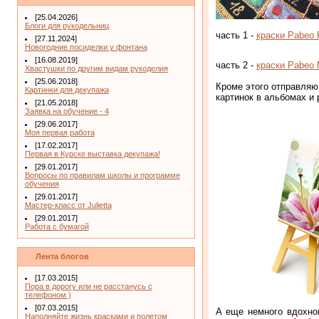
[25.04.2026]
Блоги для рукодельниц
часть 1 -
краски Pabeo 
[27.11.2024]
Новогодние посиделки у фонтана
[16.08.2019]
часть 2 -
краски Pabeo
Хвастушки по другим видам рукоделия
[25.06.2018]
Кроме этого отправляю
Картинки для декупажа
картинок в альбомах и 
[21.05.2018]
Заявка на обучение - 4
[29.06.2017]
Моя первая работа
[17.02.2017]
Первая в Курске выставка декупажа!
[29.01.2017]
Вопросы по правилам школы и программе
обучения
[29.01.2017]
Мастер-класс от Julietta
[29.01.2017]
Работа с бумагой
Лента блогов
[17.03.2015]
Пора в дорогу или не расстанусь с
телефоном )
[07.03.2015]
А еще немного вдохно
Наполняйте жизнь красками и полетом