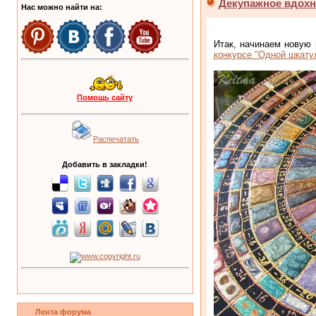
Декупажное вдохно
Нас можно найти на:
Итак, начинаем новую 
конкурсе "Одной шкату
Помощь сайту
Распечатать
Добавить в закладки!
Лента форума