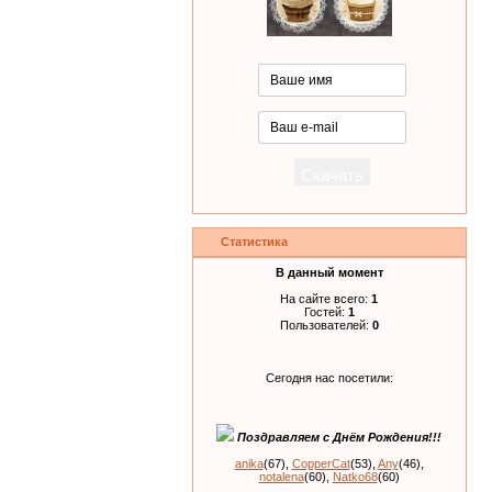
Статистика
В данный момент
На сайте всего:
1
Гостей:
1
Пользователей:
0
Сегодня нас посетили:
Поздравляем с Днём Рождения!!!
anika
(67)
,
CopperCat
(53)
,
Any
(46)
,
notalena
(60)
,
Natko68
(60)