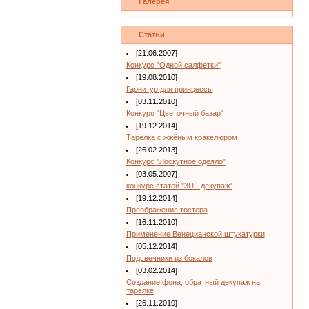
Галерея
Статьи
[21.06.2007]
Конкурс "Одной салфетки"
[19.08.2010]
Гарнитур для принцессы
[03.11.2010]
Конкурс "Цветочный базар"
[19.12.2014]
Тарелка с жжёным кракелюром
[26.02.2013]
Конкурс "Лоскутное одеяло"
[03.05.2007]
конкурс статей "3D - декупаж"
[19.12.2014]
Преображение тостера
[16.11.2010]
Применение Венецианской штукатурки
[05.12.2014]
Подсвечники из бокалов
[03.02.2014]
Создание фона, обратный декупаж на
тарелке
[26.11.2010]