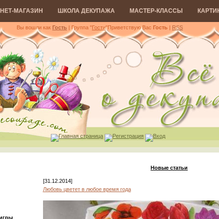
НЕТ-МАГАЗИН
ШКОЛА ДЕКУПАЖА
МАСТЕР-КЛАССЫ
КАРТИ
Вы вошли как
Гость
| Группа "
Гости
"
Приветствую Вас
Гость
|
RSS
Главная страница
Регистрация
Вход
Новые статьи
[31.12.2014]
Любовь цветет в любое время года
 игры