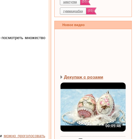
(55)
шкатулка
(55)
гуммиарабик
Новое видео
о посмотреть множество
Декупаж с розами
00:05:46
ти
можно проголосовать