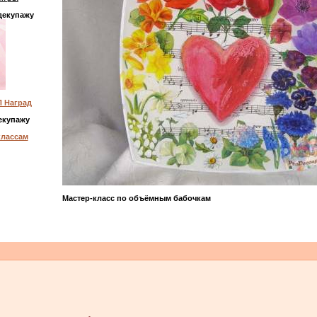
декупажу
 Наград
екупажу
классам
Мастер-класс по объёмным бабочкам