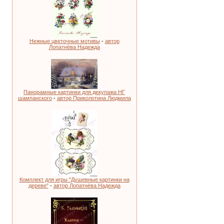
Нежные цветочные мотивы
-
автор
Лопатнёва Надежда
Панорамные картинки для декупажа НГ
шампанского
-
автор Приколотина Людмила
Комплект для игры "Душевные картинки на
дереве"
-
автор Лопатнёва Надежда