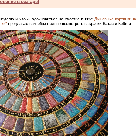
вение в разгаре!
неделю и чтобы вдохновиться на участие в игре
Душевные картинки н
лки"
предлагаю вам обязательно посмотреть выкраски
Наташи-keltma