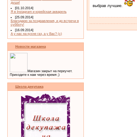
души!
выбрав лучшие.
[01.10.2014]
Я в Instagram и корейская акварель
[25.09.2014]
Благодарю за поздравления, и до встречи в
субботу!
[16.09.2014]
А у нас на кухне газ, а у Вас? (с)
Новости магазина
Магазин закрыт на переучет.
Приходите к нам через время ;)
Школа декупажа