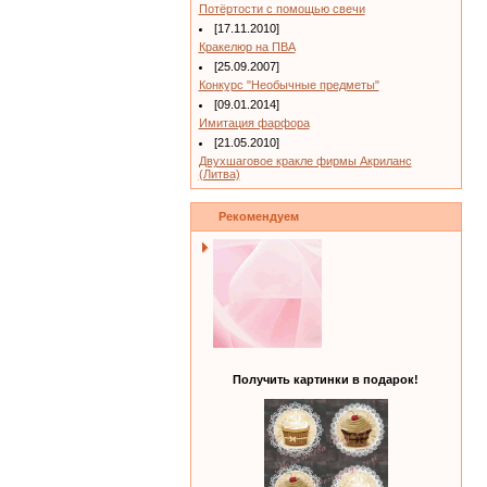
Потёртости с помощью свечи
[17.11.2010]
Кракелюр на ПВА
[25.09.2007]
Конкурс "Необычные предметы"
[09.01.2014]
Имитация фарфора
[21.05.2010]
Двухшаговое кракле фирмы Акриланс
(Литва)
Рекомендуем
Получить картинки в подарок!