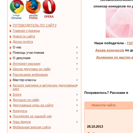
спонсор конкурсов по 
ПУТЕВОДИТЕЛЬ ПО САЙТУ
Главная страница
Новости сайта
Доска почёта
Наши победители -
ТОП
О нас
Архив конкурсов
по д
Помощь участникам
Должники по мастер-
О декупаже
Интернет-магазин
Школа декупажа он-лайн
Расписание вебинаров
Мастер-классы
Каталог картинок и авторских декупажных
карт
Понравилось? Расскажи в
Блоги
Фотошоп он-лайн
Новости сайта
Декупажные игры на сайте
Конкурсы
Посиделки за чашкой чая
Наш форум
28.10.2013
Мобильная версия сайта