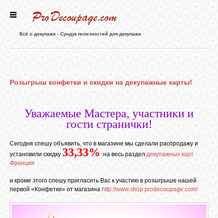
ГЛАВНАЯ
Всё о декупаже - Сундук полезностей для декупажа
НОВОСТИ
Розыгрыш конфетки и скидки на декупажные карты!
БЛОГ
Уважаемые Мастера, участники и
ФОРУМ
гости странички!
Сегодня спешу объявить, что в магазине мы сделали распродажу и
СТАТЬИ
33,33%
установили скидку
на весь раздел
декупажных карт
Франция
КАРТИНКИ
и кроме этого спешу пригласить Вас к участию в розыгрыше нашей
первой «Конфетки» от магазина
http://www.shop.prodecoupage.com/
ВИДЕО