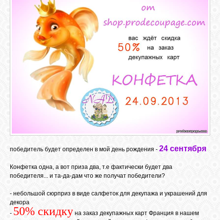
ГАЛЕРЕЯ
ШКОЛА
ДЕКУПАЖА
ОТЗЫВЫ
УЧЕНИКОВ
МАГАЗИН
24 сентября
победитель будет определен в мой день рождения -
FAQ
Конфетка одна, а вот приза два, т.е фактически будет два
победителя... и та-да-дам что же получат победители?
- небольшой сюрприз в виде салфеток для декупажа и украшений для
СВЯЗЬ
декора
50% скидку
-
на заказ декупажных карт Франция в нашем