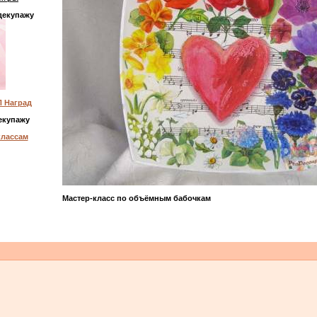
декупажу
 Наград
екупажу
классам
Мастер-класс по объёмным бабочкам