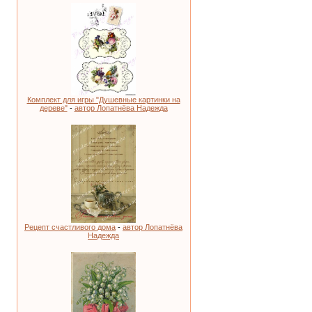
Комплект для игры "Душевные картинки на
дереве"
-
автор Лопатнёва Надежда
Рецепт счастливого дома
-
автор Лопатнёва
Надежда