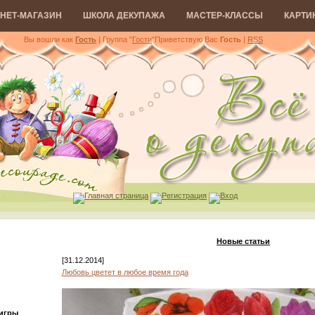
НЕТ-МАГАЗИН
ШКОЛА ДЕКУПАЖА
МАСТЕР-КЛАССЫ
КАРТИ
Вы вошли как
Гость
| Группа "
Гости
"
Приветствую Вас
Гость
|
RSS
Главная страница
Регистрация
Вход
Новые статьи
[31.12.2014]
Любовь цветет в любое время года
 игры