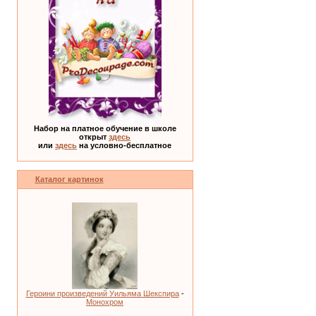
Набор на платное обучение в школе
открыт
здесь
или
здесь
на условно-бесплатное
Каталог картинок
Героини произведений Уильяма Шекспира
-
Монохром