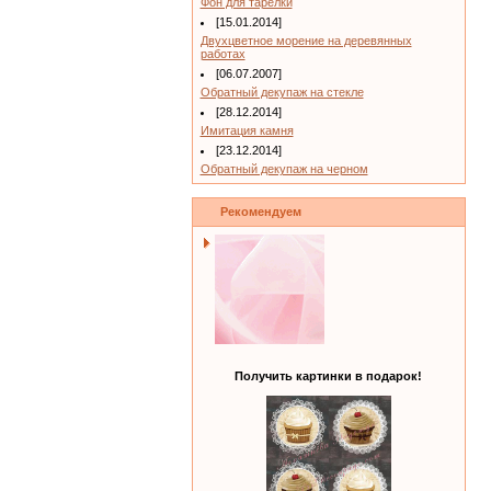
Фон для тарелки
[15.01.2014]
Двухцветное морение на деревянных
работах
[06.07.2007]
Обратный декупаж на стекле
[28.12.2014]
Имитация камня
[23.12.2014]
Обратный декупаж на черном
Рекомендуем
Получить картинки в подарок!