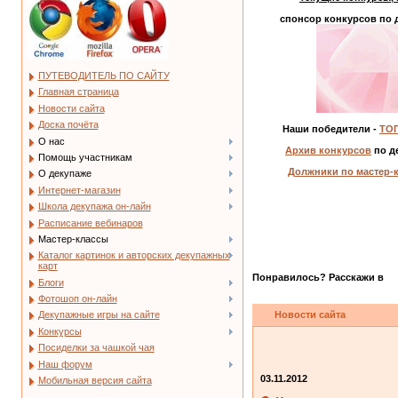
спонсор конкурсов по 
ПУТЕВОДИТЕЛЬ ПО САЙТУ
Главная страница
Новости сайта
Доска почёта
Наши победители -
ТОП
О нас
Архив конкурсов
по д
Помощь участникам
Должники по мастер-
О декупаже
Интернет-магазин
Школа декупажа он-лайн
Расписание вебинаров
Мастер-классы
Каталог картинок и авторских декупажных
карт
Понравилось? Расскажи в
Блоги
Фотошоп он-лайн
Новости сайта
Декупажные игры на сайте
Конкурсы
Посиделки за чашкой чая
Наш форум
03.11.2012
Мобильная версия сайта