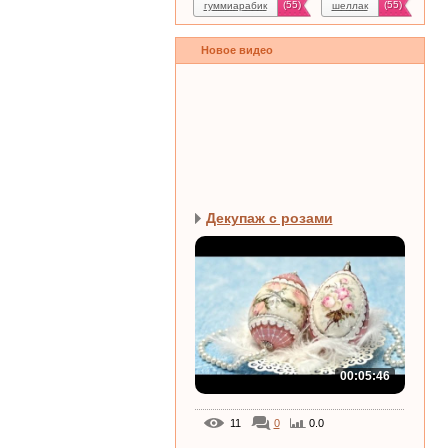
(55)
(55)
гуммиарабик
шеллак
Новое видео
Декупаж с розами
00:05:46
11
0
0.0