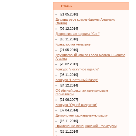
Статьи
[21.05.2010]
Двухшаговое кракле фирмы Акриланс
(Литва)
[09.12.2014]
Декоративная тарелка "Сон"
[16.11.2010]
Кракелюр на желатине
[21.05.2010]
Двухшаговый кракле Lacca Alcolica + Gomma
Arabica
[26.02.2013]
Конкурс "Лоскутное одеяло"
[03.11.2010]
Конкурс "Цветочный базар"
[24.12.2014]
Объёмный декупаж силиконовым
герметиком
[21.06.2007]
Конкурс "Одной салфетки"
[07.04.2014]
Декорируем карнавальную маску
[16.11.2010]
Применение Венецианской штукатурки
[28.11.2014]