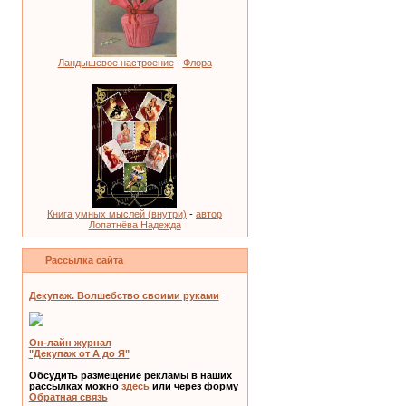
Ландышевое настроение
-
Флора
Книга умных мыслей (внутри)
-
автор
Лопатнёва Надежда
Рассылка сайта
Декупаж. Волшебство своими руками
Он-лайн журнал
"Декупаж от А до Я"
Обсудить размещение рекламы в наших
рассылках можно
здесь
или через форму
Обратная связь