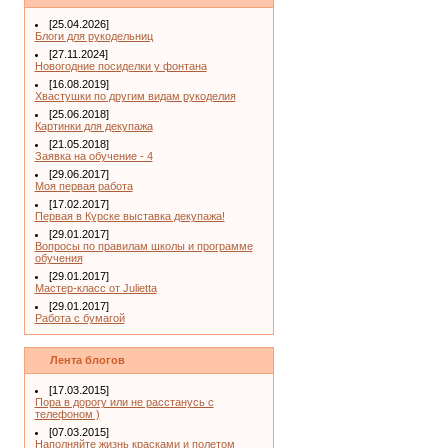
[25.04.2026]
Блоги для рукодельниц
[27.11.2024]
Новогодние посиделки у фонтана
[16.08.2019]
Хвастушки по другим видам рукоделия
[25.06.2018]
Картинки для декупажа
[21.05.2018]
Заявка на обучение - 4
[29.06.2017]
Моя первая работа
[17.02.2017]
Первая в Курске выставка декупажа!
[29.01.2017]
Вопросы по правилам школы и программе
обучения
[29.01.2017]
Мастер-класс от Julietta
[29.01.2017]
Работа с бумагой
Лента блогов
[17.03.2015]
Пора в дорогу или не расстанусь с
телефоном )
[07.03.2015]
Наполняйте жизнь красками и полетом