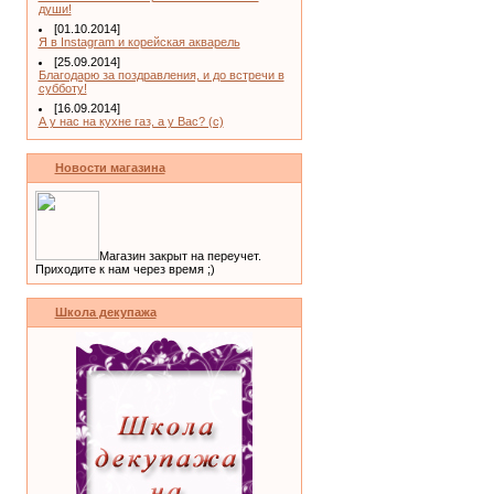
души!
[01.10.2014]
Я в Instagram и корейская акварель
[25.09.2014]
Благодарю за поздравления, и до встречи в
субботу!
[16.09.2014]
А у нас на кухне газ, а у Вас? (с)
Новости магазина
Магазин закрыт на переучет.
Приходите к нам через время ;)
Школа декупажа