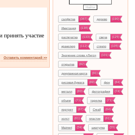
(367)
(190)
салфетка
дерево
(138)
Имитация
и принять участие
(133)
(125)
распечатка
свеча
(112)
(105)
кракелюр
стекло
(101)
Значение слова «Лиго»
Оставить комментарий >>
(92)
открытка
(91)
декупажная карта
(89)
(84)
рисовая бумага
фон
(83)
(74)
металл
фотография
(71)
(71)
объем
тарелка
(67)
(64)
портрет
Creall
(61)
(61)
холст
пластик
(59)
(55)
Maimeri
шкатулка