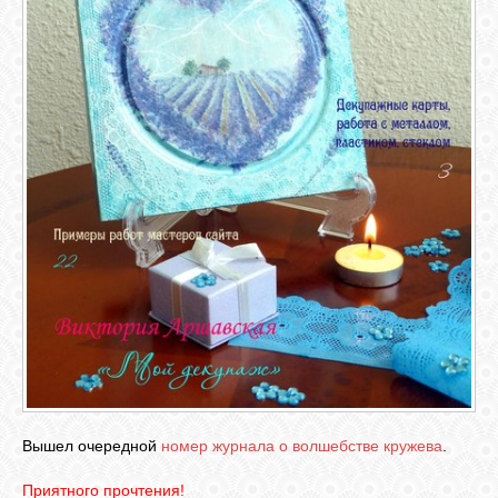
ГАЛЕРЕЯ
ШКОЛА
ДЕКУПАЖА
ОТЗЫВЫ
УЧЕНИКОВ
МАГАЗИН
FAQ
СВЯЗЬ
Вышел очередной
номер журнала о волшебстве кружева
.
Приятного прочтения!