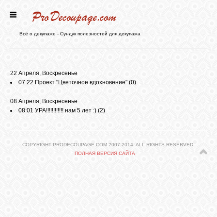
ГЛАВНАЯ
Всё о декупаже - Сундук полезностей для декупажа
НОВОСТИ
22 Апреля, Воскресенье
07:22
Проект "Цветочное вдохновение"
(0)
БЛОГ
08 Апреля, Воскресенье
08:01
УРА!!!!!!!!!!!! нам 5 лет :)
(2)
ФОРУМ
COPYRIGHT PRODECOUPAGE.COM 2007-2014. ALL RIGHTS RESERVED.
СТАТЬИ
ПОЛНАЯ ВЕРСИЯ САЙТА
КАРТИНКИ
ВИДЕО