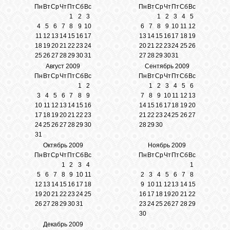
Пн
Вт
Ср
Чт
Пт
Сб
Вс
Пн
Вт
Ср
Чт
Пт
Сб
Вс
1
2
3
1
2
3
4
5
ГАЛЕРЕЯ
4
5
6
7
8
9
10
6
7
8
9
10
11
12
11
12
13
14
15
16
17
13
14
15
16
17
18
19
18
19
20
21
22
23
24
20
21
22
23
24
25
26
25
26
27
28
29
30
31
27
28
29
30
31
ШКОЛА
ДЕКУПАЖА
Август 2009
Сентябрь 2009
Пн
Вт
Ср
Чт
Пт
Сб
Вс
Пн
Вт
Ср
Чт
Пт
Сб
Вс
1
2
1
2
3
4
5
6
3
4
5
6
7
8
9
7
8
9
10
11
12
13
ОТЗЫВЫ
10
11
12
13
14
15
16
14
15
16
17
18
19
20
УЧЕНИКОВ
17
18
19
20
21
22
23
21
22
23
24
25
26
27
24
25
26
27
28
29
30
28
29
30
31
МАГАЗИН
Октябрь 2009
Ноябрь 2009
Пн
Вт
Ср
Чт
Пт
Сб
Вс
Пн
Вт
Ср
Чт
Пт
Сб
Вс
1
2
3
4
1
FAQ
5
6
7
8
9
10
11
2
3
4
5
6
7
8
12
13
14
15
16
17
18
9
10
11
12
13
14
15
19
20
21
22
23
24
25
16
17
18
19
20
21
22
26
27
28
29
30
31
23
24
25
26
27
28
29
СВЯЗЬ
30
Декабрь 2009