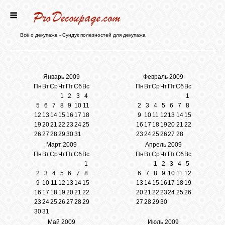
ГЛАВНАЯ
Всё о декупаже - Сундук полезностей для декупажа
НОВОСТИ
Январь 2009
Февраль 2009
Пн
Вт
Ср
Чт
Пт
Сб
Вс
Пн
Вт
Ср
Чт
Пт
Сб
Вс
БЛОГ
1
2
3
4
1
5
6
7
8
9
10
11
2
3
4
5
6
7
8
12
13
14
15
16
17
18
9
10
11
12
13
14
15
ФОРУМ
19
20
21
22
23
24
25
16
17
18
19
20
21
22
26
27
28
29
30
31
23
24
25
26
27
28
Март 2009
Апрель 2009
СТАТЬИ
Пн
Вт
Ср
Чт
Пт
Сб
Вс
Пн
Вт
Ср
Чт
Пт
Сб
Вс
1
1
2
3
4
5
2
3
4
5
6
7
8
6
7
8
9
10
11
12
9
10
11
12
13
14
15
13
14
15
16
17
18
19
КАРТИНКИ
16
17
18
19
20
21
22
20
21
22
23
24
25
26
23
24
25
26
27
28
29
27
28
29
30
30
31
ВИДЕО
Май 2009
Июль 2009