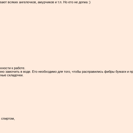
ют всяких ангелочков, амурчиков и т.п. Но ето не догма :)
хности к работе.
но замочить в воде. Ето необходимо для того, чтобы расправились фибры бумаги и п
тные складочки.
 спиртом,