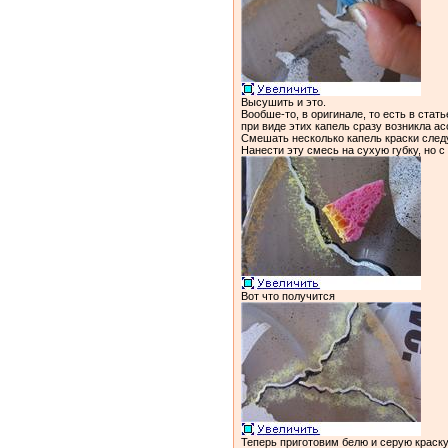
Высушить и это.
Вообше-то, в оригинале, то есть в стат
при виде этих капель сразу возникла ас
Смешать несколько капель краски следу
Нанести эту смесь на сухую губку, но с
Вот что получится
Теперь приготовим белю и серую краску