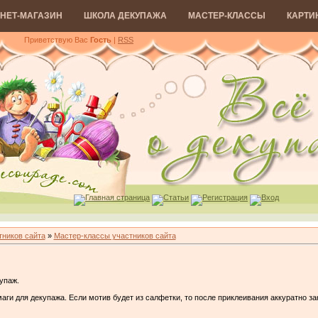
НЕТ-МАГАЗИН
ШКОЛА ДЕКУПАЖА
МАСТЕР-КЛАССЫ
КАРТИ
Приветствую Вас
Гость
|
RSS
Главная страница
Статьи
Регистрация
Вход
тников сайта
»
Мастер-классы участников сайта
упаж.
аги для декупажа. Если мотив будет из салфетки, то после приклеивания аккуратно за