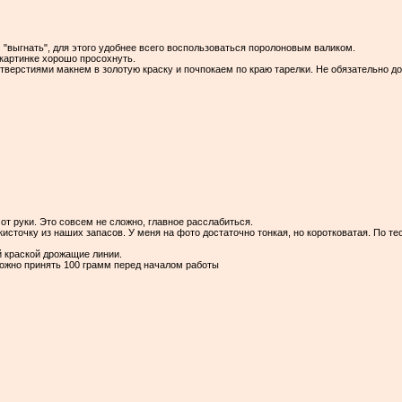
"выгнать", для этого удобнее всего воспользоваться поролоновым валиком.
 картинке хорошо просохнуть.
верстиями макнем в золотую краску и почпокаем по краю тарелки. Не обязательно до
т руки. Это совсем не сложно, главное расслабиться.
сточку из наших запасов. У меня на фото достаточно тонкая, но коротковатая. По тео
й краской дрожащие линии.
ожно принять 100 грамм перед началом работы