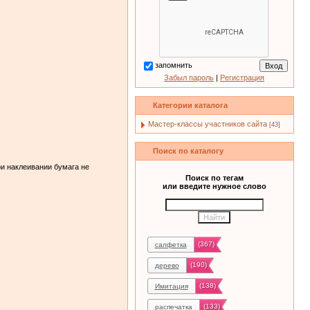
запомнить
Забыл пароль
|
Регистрация
Категории каталога
Мастер-классы участников сайта
[43]
Поиск по каталогу
ри наклеивании бумага не
Поиск по тегам
или введите нужное слово
(367)
салфетка
(190)
дерево
(138)
Имитация
(133)
распечатка