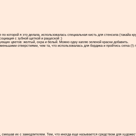
ье по которой я это делала, использовалась специальная кисть для стенсила (такайа кру
социация с зубной щеткой и ращеской :)
ющих цветов: желтый, охра и белый. Можно одну каплю зеленой краски добавить.
 меньшими отверстиями, чем та, что использовалась для бордика и пройтись сегка (!)
, смешав их с замедлителем. Тем, что иногда еще называется средством для художес