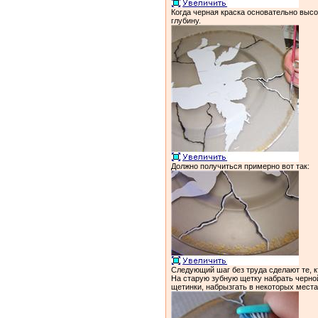
Когда черная краска основательно высо
глубину.
Должно получиться примерно вот так:
Следующий шаг без труда сделают те, кт
На старую зубную щетку набрать черной
щетинки, набрызгать в некоторых места