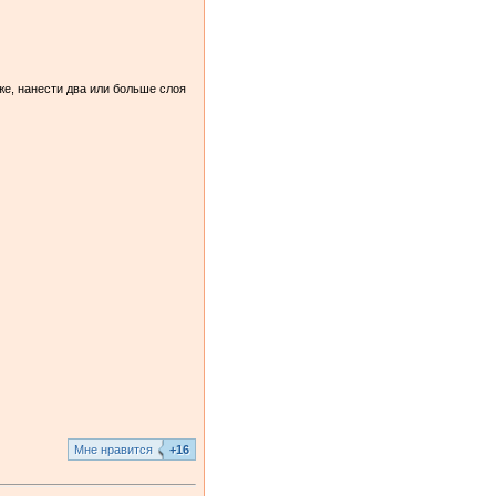
же, нанести два или больше слоя
Mне нравится
+16