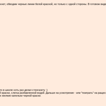
хнет, обводим черные линии белой краской, но только с одной стороны. В готовом ви
о в школе хоть раз делал стенгазету :)
 краски, слегка разбавленной водой. Дальше на усмотрение - или "поиграть" на ращес
х мелкие капельки черной краски.