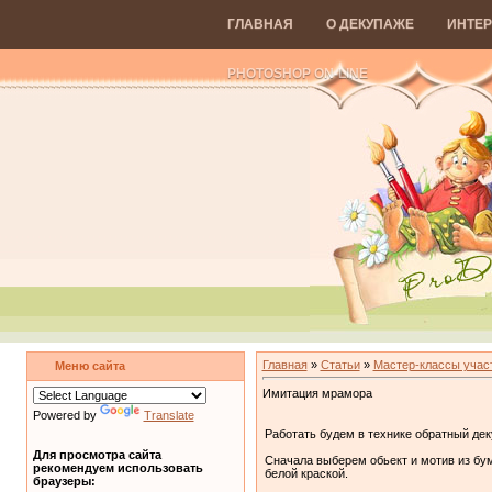
ГЛАВНАЯ
О ДЕКУПАЖЕ
ИНТЕР
PHOTOSHOP ON-LINE
Главная
»
Статьи
»
Мастер-классы учас
Меню сайта
Имитация мрамора
Powered by
Translate
Работать будем в технике обратный дек
Для просмотра сайта
Сначала выберем обьект и мотив из бум
рекомендуем использовать
белой краской.
браузеры: