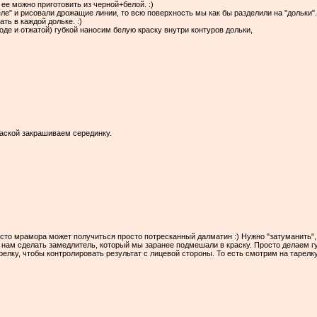
, ее можно приготовить из черной+белой. :)
ле" и рисовали дрожащие линии, то всю поверхность мы как бы разделили на "дольки".
ть в каждой дольке. :)
де и отжатой) губкой наносим белую краску внутри контуров дольки,
раской закрашиваем серединку.
есто мрамора может получиться просто потресканный далматин :) Нужно "затуманить",
т нам сделать замедлитель, который мы заранее подмешали в краску. Просто делаем г
релку, чтобы контролировать результат с лицевой стороны. То есть смотрим на тарелк