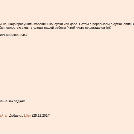
инке, надо просушить хорошенько, сутки или двое. Потом с перерывом в сутки, опять 
обы полностью скрыть следы нашей работы (чтоб никто не догадался (с))
олько слоев лака.
авь в закладках
айта
| Добавил:
Lilian
(25.12.2014)