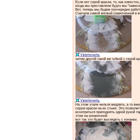
Если нет серой краски, то, как известно
когда мы преставляли будто мы "навесе
Вот, теперь мы будем поочередно работа
Сначала самой мелкой (намоченной в во
затем другой такой же губкой с серой к
На этом этапе нельзя медлить, а то вм
серую краски на их стыке. Это позволи
исхитриться приподнять одной рукой та
этом на изнаночной.
вот так это будет выглядеть с изнанки.