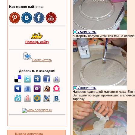
Нас можно найти на:
вытереть насухо и так как мы на стекле
Помощь сайту
Распечатать
Добавить в закладки!
Нанесем один слой матового лака. Ето п
Вытащим из воды промокших агелочков,
тарелку.
Школа декупажа