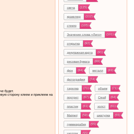
(125)
свеча
(112)
кракелюр
(105)
стекло
(101)
Значение слова «Лиго»
(92)
открытка
(91)
декупажная карта
(89)
рисовая бумага
(84)
(83)
фон
металл
(74)
фотография
(71)
(71)
тарелка
объем
че будет.
вую сторону клеем и приклеем на
(67)
(64)
портрет
Creall
(61)
(61)
пластик
холст
(59)
(55)
Maimeri
шкатулка
(55)
гуммиарабик
(55)
шеллак