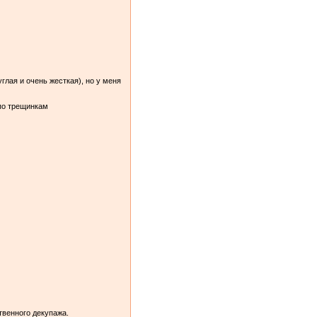
глая и очень жесткая), но у меня
 по трещинкам
твенного декупажа.