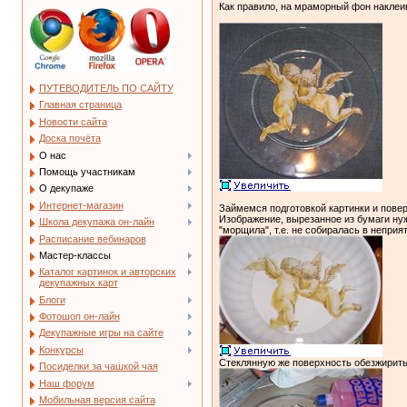
Как правило, на мраморный фон наклеива
ПУТЕВОДИТЕЛЬ ПО САЙТУ
Главная страница
Новости сайта
Доска почёта
О нас
Помощь участникам
О декупаже
Интернет-магазин
Займемся подготовкой картинки и повер
Изображение, вырезанное из бумаги нуж
Школа декупажа он-лайн
"морщила", т.е. не собиралась в неприя
Расписание вебинаров
Мастер-классы
Каталог картинок и авторских
декупажных карт
Блоги
Фотошоп он-лайн
Декупажные игры на сайте
Конкурсы
Стеклянную же поверхность обезжирить
Посиделки за чашкой чая
Наш форум
Мобильная версия сайта