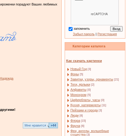
 пироженки порадуют Ваших любимых
запомнить
Забыл пароль
|
Регистрация
Категории каталога
Как скачать картинки
Новый Год
[3]
Фоны
[5]
 Надежда
Завитки, узоры, орнаменты
[21]
Теги, ярлыки
[2]
Алфавиты
[0]
Монохром
[5]
Циферблаты, часы
[0]
Кухня, натюрморты
[11]
другими!
Пейзажи и города
[3]
Люди
[8]
Флора
[15]
Mне нравится
+44
Фауна
[6]
Феи, ангелы, волшебные
существа
[3]