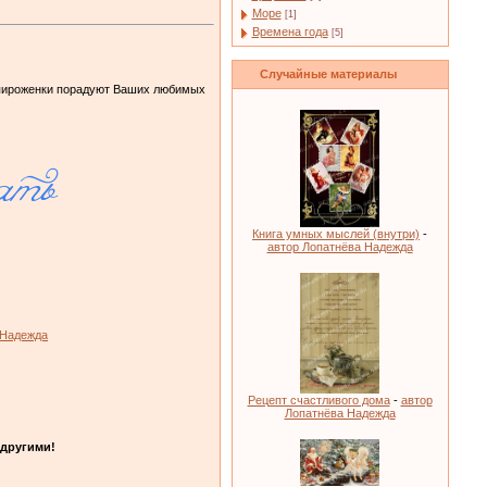
Море
[1]
Времена года
[5]
Случайные материалы
 пироженки порадуют Ваших любимых
Книга умных мыслей (внутри)
-
автор Лопатнёва Надежда
 Надежда
Рецепт счастливого дома
-
автор
Лопатнёва Надежда
другими!