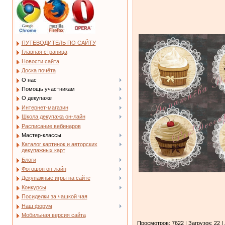
ПУТЕВОДИТЕЛЬ ПО САЙТУ
Главная страница
Новости сайта
Доска почёта
О нас
Помощь участникам
О декупаже
Интернет-магазин
Школа декупажа он-лайн
Расписание вебинаров
Мастер-классы
Каталог картинок и авторских
декупажных карт
Блоги
Фотошоп он-лайн
Декупажные игры на сайте
Конкурсы
Посиделки за чашкой чая
Наш форум
Мобильная версия сайта
Просмотров: 7622 | Загрузок: 22 |