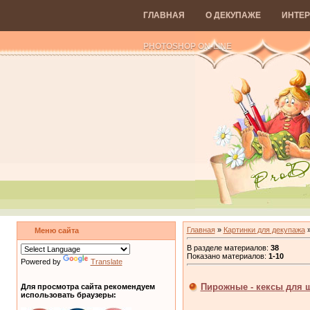
ГЛАВНАЯ
О ДЕКУПАЖЕ
ИНТЕР
PHOTOSHOP ON-LINE
Главная
»
Картинки для декупажа
»
Меню сайта
В разделе материалов
:
38
Показано материалов
:
1-10
Powered by
Translate
Пирожные - кексы для ш
Для просмотра сайта рекомендуем
использовать браузеры: