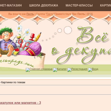
НЕТ-МАГАЗИН
ШКОЛА ДЕКУПАЖА
МАСТЕР-КЛАССЫ
КАРТИ
Вы вошли как
Гость
| Группа "
Гости
"
Приветствую Вас
Гость
|
RSS
Главная страница
Каталог
Регистрация
Вход
 Картинки по темам
катулок или магнитов - 3