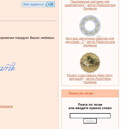
Панорамные картинки для
Mне нравится
+36
шампанского
-
автор Приколотина
Людмила
 пироженки порадуют Ваших любимых
Круглые цветочные рамочки для
декупажа - 2
-
автор Приколотина
Людмила
Рецепт счастливого дома (круг,
ажурный)
-
автор Лопатнёва
Надежда
Поиск по тегам
Поиск по тегам
 Надежда
или введите нужное слово