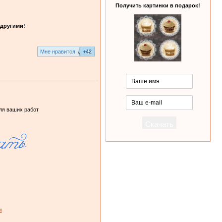
Получить картинки в подарок!
другими!
Mне нравится
+42
ля ваших работ
м