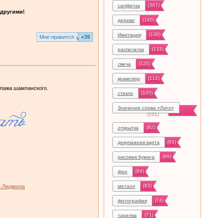
(367)
салфетка
другими!
(190)
дерево
(138)
Имитация
Mне нравится
+39
(133)
распечатка
(125)
свеча
(112)
кракелюр
упажа шампанского.
(105)
стекло
Значение слова «Лиго»
(101)
(92)
открытка
(91)
декупажная карта
(89)
рисовая бумага
(84)
фон
(83)
а Людмила
металл
(74)
фотография
(71)
тарелка