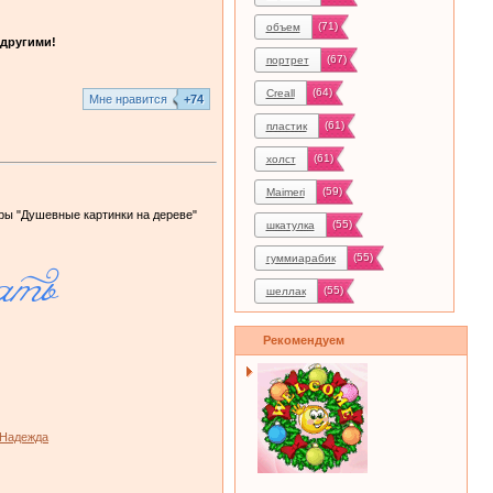
(71)
объем
другими!
(67)
портрет
(64)
Creall
Mне нравится
+74
(61)
пластик
(61)
холст
(59)
Maimeri
гры "Душевные картинки на дереве"
(55)
шкатулка
(55)
гуммиарабик
(55)
шеллак
Рекомендуем
 Надежда