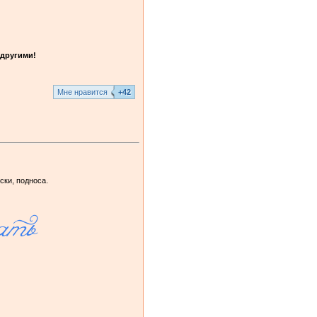
другими!
Mне нравится
+42
ски, подноса.