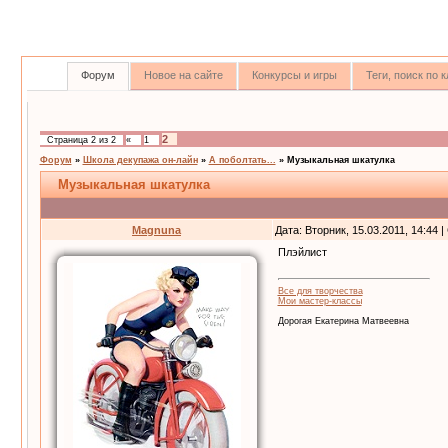
Форум
Новое на сайте
Конкурсы и игры
Теги, поиск по
2
Страница
2
из
2
«
1
Форум
»
Школа декупажа он-лайн
»
А поболтать...
»
Музыкальная шкатулка
Музыкальная шкатулка
Magnuna
Дата: Вторник, 15.03.2011, 14:44
Плэйлист
Все для творчества
Мои мастер-классы
Дорогая Екатерина Матвеевна