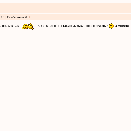
4:10 | Сообщение #
38
а сразу к нам
Разве можно под такую музыку просто сидеть?
а можете п