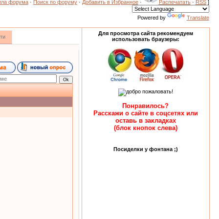
ила форума
·
Поиск по форуму
·
Добавить в Избранное
·
Распечатать
·
RSS
]
Powered by
Translate
Для просмотра сайта рекомендуем
ти
использовать браузеры:
Понравилось?
Расскажи о сайте в соцсетях или
оставь в закладках
(блок кнопок слева)
Посиделки у фонтана ;)