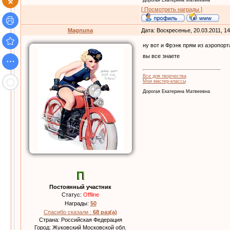
[ Посмотреть награды ]
Magnuna
Дата: Воскресенье, 20.03.2011, 1
ну вот и Фрэнк прям из аэропорт
вы все знаете
Все для творчества
Мои мастер-классы
Дорогая Екатерина Матвеевна
Постоянный участник
Статус:
Offline
Награды:
50
Спасибо сказали :
68 раз(а)
Страна: Российская Федерация
Город: Жуковский Московской обл.