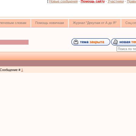
[
Новые сообщения
·
Помощь сайту
·
Участники
·
Прав
 ключевым словам
Помощь новичкам
Журнал "Декупаж от А до Я"
Соц.се
 | Сообщение #
1