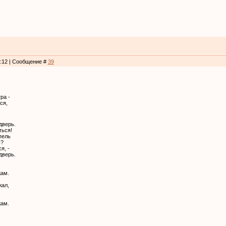
4:12 | Сообщение #
39
ра -
ся,
.
дверь.
ться!
пель
ь?
я, -
дверь.
ам.
жал,
ам.