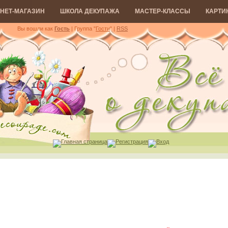
НЕТ-МАГАЗИН
ШКОЛА ДЕКУПАЖА
МАСТЕР-КЛАССЫ
КАРТИ
Вы вошли как
Гость
| Группа "
Гости
"
|
RSS
Главная страница
Регистрация
Вход