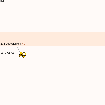
ены.
ет:
о!
4:13 | Сообщение #
40
ьная музыка