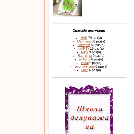
Спасибо получили:
NAD
74 раз(а)
Magnuna
68 раз(а)
nextgem
52 раз(а)
mARTa
18 раз(а)
Nikol
9 раз(а)
Ласточка
9 раз(а)
pichuga
6 раз(а)
zhital
6 раз(а)
andrisvetlana
6 раз(а)
Лика
6 раз(а)