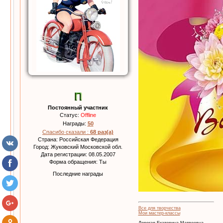
Постоянный участник
Статус:
Offline
Награды:
50
Спасибо сказали :
68 раз(а)
Страна: Российская Федерация
Город: Жуковский Московской обл.
Дата регистрации: 08.05.2007
Форма обращения: Ты
Последние награды
Все для творчества
Мои мастер-классы
Дорогая Екатерина Матвеевна