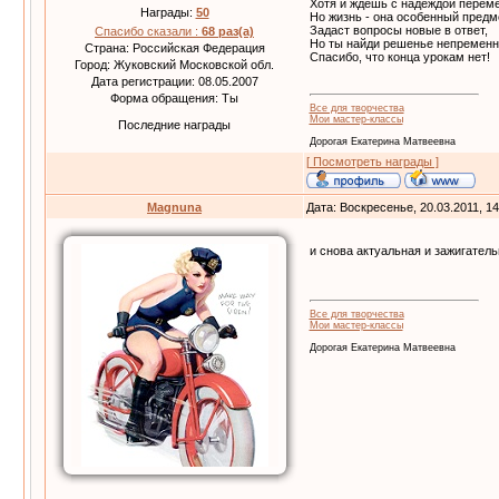
Хотя и ждешь с надеждой перем
Награды:
50
Но жизнь - она особенный предм
Задаст вопросы новые в ответ,
Спасибо сказали :
68 раз(а)
Но ты найди решенье непременн
Страна: Российская Федерация
Спасибо, что конца урокам нет!
Город: Жуковский Московской обл.
Дата регистрации: 08.05.2007
Форма обращения: Ты
Все для творчества
Мои мастер-классы
Последние награды
Дорогая Екатерина Матвеевна
[ Посмотреть награды ]
Magnuna
Дата: Воскресенье, 20.03.2011, 1
и снова актуальная и зажигател
Все для творчества
Мои мастер-классы
Дорогая Екатерина Матвеевна