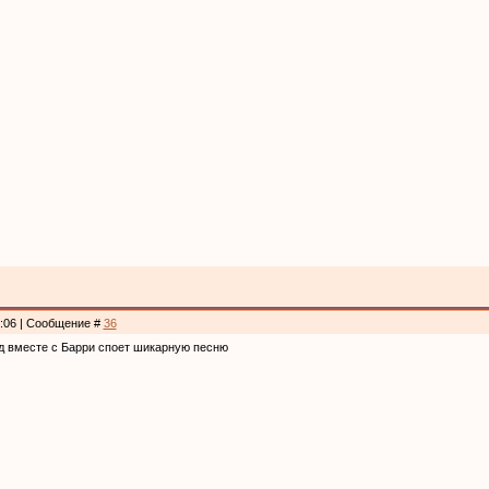
2:06 | Сообщение #
36
д вместе с Барри cпоет шикарную песню