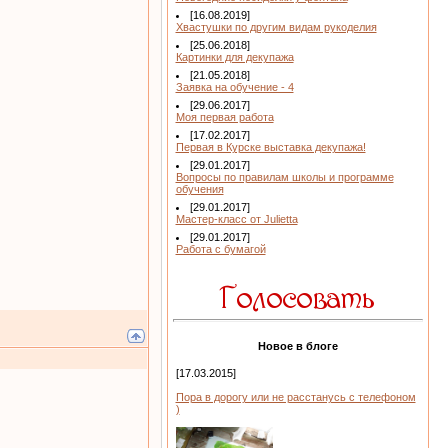
[16.08.2019]
Хвастушки по другим видам рукоделия
[25.06.2018]
Картинки для декупажа
[21.05.2018]
Заявка на обучение - 4
[29.06.2017]
Моя первая работа
[17.02.2017]
Первая в Курске выставка декупажа!
[29.01.2017]
Вопросы по правилам школы и программе
обучения
[29.01.2017]
Мастер-класс от Julietta
[29.01.2017]
Работа с бумагой
Новое в блоге
[17.03.2015]
Пора в дорогу или не расстанусь с телефоном
)