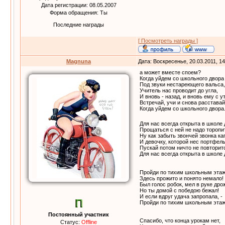
Дата регистрации: 08.05.2007
Форма обращения: Ты
Последние награды
[ Посмотреть награды ]
Magnuna
Дата: Воскресенье, 20.03.2011, 1
а может вместе споем?
Когда уйдем со школьного двора
Под звуки нестареющего вальса,
Учитель нас проводит до угла,
И вновь - назад, и вновь ему с ут
Встречай, учи и снова расставай
Когда уйдем со школьного двора
Для нас всегда открыта в школе 
Прощаться с ней не надо торопи
Ну как забыть звончей звонка ка
И девочку, которой нес портфел
Пускай потом ничто не повторитс
Для нас всегда открыта в школе 
Пройди по тихим школьным этаж
Здесь прожито и понято немало!
Был голос робок, мел в руке дро
Но ты домой с победою бежал!
И если вдруг удача запропала, -
Пройди по тихим школьным этаж
Постоянный участник
Спасибо, что конца урокам нет,
Статус:
Offline